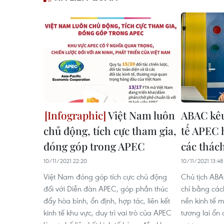
Việt Nam luôn
ABAC kêu
chủ động, tích cực tham gia,
tế APEC h
đóng góp trong APEC
các thác
10/11/2021 22:20
10/11/2021 13:48
Việt Nam đóng góp tích cực chủ động
Chủ tịch ABA
đối với Diễn đàn APEC, góp phần thúc
chỉ bằng cách
đẩy hòa bình, ổn định, hợp tác, liên kết
nền kinh tế 
kinh tế khu vực, duy trì vai trò của APEC
tương lai ổn 