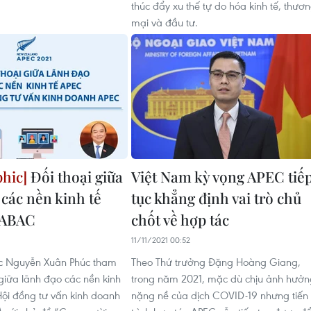
thúc đẩy xu thế tự do hóa kinh tế, thươ
mại và đầu tư.
Đối thoại giữa
Việt Nam kỳ vọng APEC tiế
 các nền kinh tế
tục khẳng định vai trò chủ
 ABAC
chốt về hợp tác
11/11/2021 00:52
ớc Nguyễn Xuân Phúc tham
Theo Thứ trưởng Đặng Hoàng Giang,
 giữa lãnh đạo các nền kinh
trong năm 2021, mặc dù chịu ảnh hưởn
Hội đồng tư vấn kinh doanh
nặng nề của dịch COVID-19 nhưng tiến