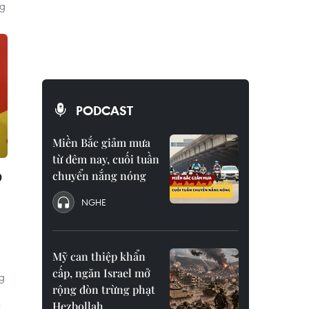
ng
PODCAST
Miền Bắc giảm mưa
từ đêm nay, cuối tuần
p
chuyển nắng nóng
NGHE
Mỹ can thiệp khẩn
cấp, ngăn Israel mở
g
rộng đòn trừng phạt
Hezbollah