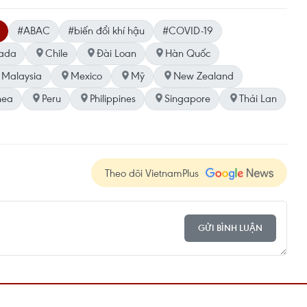
#ABAC
#biến đổi khí hậu
#COVID-19
ada
Chile
Đài Loan
Hàn Quốc
Malaysia
Mexico
Mỹ
New Zealand
nea
Peru
Philippines
Singapore
Thái Lan
Theo dõi VietnamPlus
GỬI BÌNH LUẬN