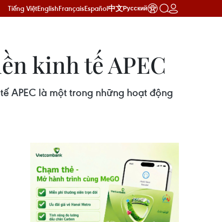
Tiếng Việt
English
Français
Español
中文
Русский
nền kinh tế APEC
h tế APEC là một trong những hoạt động