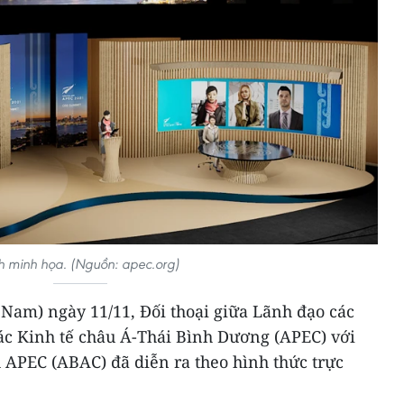
h minh họa. (Nguồn: apec.org)
t Nam) ngày 11/11, Đối thoại giữa Lãnh đạo các
ác Kinh tế châu Á-Thái Bình Dương (APEC) với
 APEC (ABAC) đã diễn ra theo hình thức trực