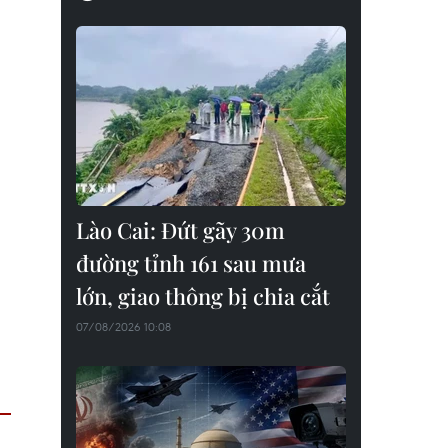
Lào Cai: Đứt gãy 30m
đường tỉnh 161 sau mưa
lớn, giao thông bị chia cắt
07/08/2026 10:08