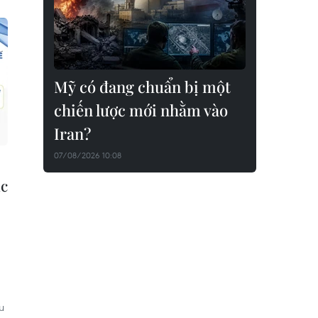
Mỹ có đang chuẩn bị một
chiến lược mới nhằm vào
Iran?
07/08/2026 10:08
ác
u