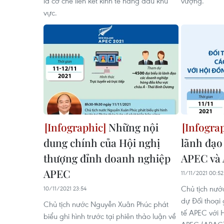
là cơ chế liên kết kinh tế hàng đầu khu
vượng.
vực.
Những nội
dung chính của Hội nghị
lãnh đạo
thượng đỉnh doanh nghiệp
APEC và
APEC
11/11/2021 00:52
Chủ tịch nư
10/11/2021 23:54
dự Đối thoại
Chủ tịch nước Nguyễn Xuân Phúc phát
tế APEC với 
biểu ghi hình trước tại phiên thảo luận về