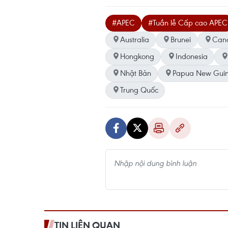
#APEC
#Tuần lễ Cấp cao APEC
Australia
Brunei
Can
Hongkong
Indonesia
Nhật Bản
Papua New Gui
Trung Quốc
TIN LIÊN QUAN