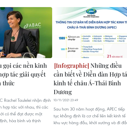
 gọi các nền kinh
Những điều
ợp tác giải quyết
cần biết về Diễn đàn Hợp t
h thức
kinh tế châu Á-Thái Bình
Dương
C Rachel Taulelei nhận định
10/11/2021 23:49
 hợp tác với nhau, thì các
Sau hơn 30 năm hoạt động, APEC tiếp
mới có thể đạt được một
tục khẳng định là cơ chế liên kết kinh tế
định, hòa bình và thịnh
khu vực hàng đầu, khởi xướng và đi đầ