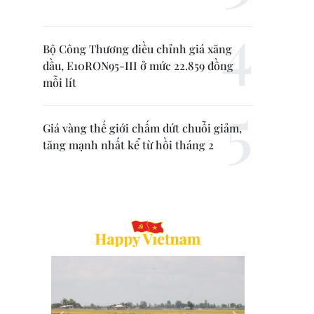
Bộ Công Thương điều chỉnh giá xăng
dầu, E10RON95-III ở mức 22.859 đồng
mỗi lít
Giá vàng thế giới chấm dứt chuỗi giảm,
tăng mạnh nhất kể từ hồi tháng 2