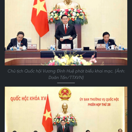
Chủ tịch Quốc hội Vương Đình Huệ phát biểu khai mạc. (Ảnh:
Doãn Tấn/TTXVN)