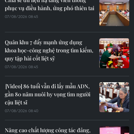
Chia sẻ dữ liệu hạ tầng viễn thông
phục vụ điều hành, ứng phó thiên tai
07/08/2026 08:45
Quân khu 7 đẩy mạnh ứng dụng
khoa học-công nghệ trong tìm kiếm,
quy tập hài cốt liệt sỹ
07/08/2026 08:45
86 tuổi vẫn đi lấy mẫu ADN,
gần 80 năm nuôi hy vọng tìm người
cậu liệt sĩ
07/08/2026 08:40
Nâng cao chất lượng công tác đảng,