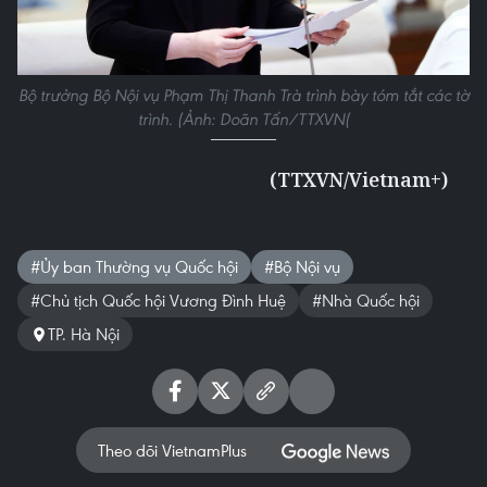
Bộ trưởng Bộ Nội vụ Phạm Thị Thanh Trà trình bày tóm tắt các tờ
trình. (Ảnh: Doãn Tấn/TTXVN(
(TTXVN/Vietnam+)
#Ủy ban Thường vụ Quốc hội
#Bộ Nội vụ
#Chủ tịch Quốc hội Vương Đình Huệ
#Nhà Quốc hội
TP. Hà Nội
Theo dõi VietnamPlus