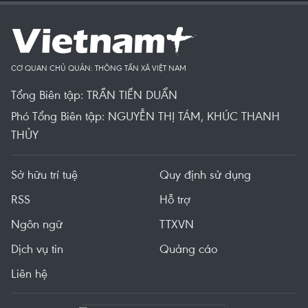
CƠ QUAN CHỦ QUẢN: THÔNG TẤN XÃ VIỆT NAM
Tổng Biên tập: TRẦN TIẾN DUẨN
Phó Tổng Biên tập: NGUYỄN THỊ TÁM, KHÚC THANH
THỦY
Sở hữu trí tuệ
Quy định sử dụng
RSS
Hỗ trợ
Ngôn ngữ
TTXVN
Dịch vụ tin
Quảng cáo
Liên hệ