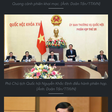
Quang cảnh phiên khai mạc. (Ảnh: Doãn Tấn/TTXVN)
Phó Chủ tịch Quốc hội Nguyễn Khắc Định điều hành phiên họp.
(Ảnh: Doãn Tấn/TTXVN)