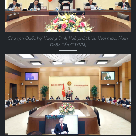
Chủ tịch Quốc hội Vương Đình Huệ phát biểu khai mạc. (Ảnh:
Doãn Tấn/TTXVN)