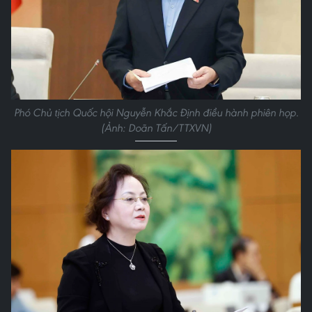
Phó Chủ tịch Quốc hội Nguyễn Khắc Định điều hành phiên họp.
(Ảnh: Doãn Tấn/TTXVN)