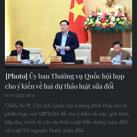
Ủy ban Thường vụ Quốc hội họp
cho ý kiến về hai dự thảo luật sửa đổi
14/11/2023 08:14
Chiều 14/11, Chủ tịch Quốc hội Vương Đình Huệ chủ trì
phiên họp của UBTVQH để cho ý kiến về việc giải trình,
tiếp thu, chỉnh lý các dự thảo Luật Viễn thông (sửa đổi)
và Luật Tài nguyên Nước (sửa đổi).