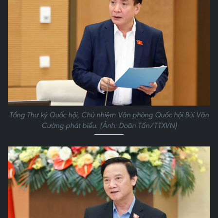
Tổng Thư ký Quốc hội, Chủ nhiệm Văn phòng Quốc hội Bùi Văn
Cường phát biểu. (Ảnh: Doãn Tấn/TTXVN)