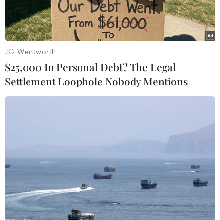
làng biển.
JG Wentworth
$25,000 In Personal Debt? The Legal
Settlement Loophole Nobody Mentions
Bức tranh tường tại làng Hòn Thiên. (Ảnh: Nguyễn
Thành/TTXVN)
Đến thôn Hòn Thiên nằm bên Đầm Nại, huyện
Ninh Hải (Ninh Thuận), ai cũng ngỡ ngàng bởi