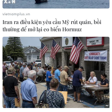
việc xuất hiện một cung đường bích họa với gần
40 bức tranh tường, tranh 3D cỡ lớn rất độc đáo.
vietnamplus.vn
Những bức tường nhà dân trong làng được các
Iran ra điều kiện yêu cầu Mỹ rút quân, bồi
họa sỹ trang trí bằng những hình vẽ với bút
thường để mở lại eo biển Hormuz
pháp sắc sảo, màu sắc hài hòa, họa tiết bắt mắt,
mô tả về vẻ đẹp thiên nhiên và cuộc sống
thường nhật của người dân làng biển Hòn
Thiên xưa và nay.
Ông Trần Văn Ý, người dân thôn Hòn Thiên, cho
hay bao đời nay, làng biển Hòn Thiên vốn im
lìm với những ngôi nhà nhỏ san sát, những bức
tường, mái ngói thâm trầm cũ kỹ vì nắng gió
bỗng trở nên sinh động lạ thường nhờ những ý
tưởng và đôi bàn tay tài hoa của các họa sỹ đã
“khoác tấm áo mới” lên cho làng bằng những