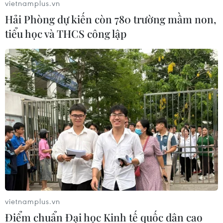
vietnamplus.vn
Hải Phòng dự kiến còn 780 trường mầm non,
tiểu học và THCS công lập
Chiêm ngưỡng vẻ đẹp huyền bí
của tháp Po Klong Garai ở Ninh Thuận
06/01/2021 00:00
Tọa lạc trên đồi Trầu, cách trung tâm Phan Rang Tháp
Chàm (Ninh Thuận) khoảng 7km về hướng Tây Bắc, Po
Klong Garai được xem là cụm tháp hùng vĩ và đẹp nhất
của người Chăm còn tồn tại đến nay.
vietnamplus.vn
Điểm chuẩn Đại học Kinh tế quốc dân cao