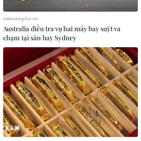
Kyoto
05/08/2026 14:53
vietnamplus.vn
Australia điều tra vụ hai máy bay suýt va
chạm tại sân bay Sydney
Đưa tinh hoa sông nước Cần Thơ
chinh phục du khách Thái Lan
05/08/2026 11:36
Đà Nẵng lần đầu đăng cai chung kết
Hoa hậu Di sản toàn cầu 2026
05/08/2026 11:01
Hà Nội nằm trong
nhóm 10 thành phố hàng đầu thế