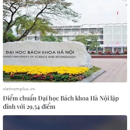
vietnamplus.vn
Khám phá vẻ đẹp của làng bích
Điểm chuẩn Đại học Bách khoa Hà Nội lập
họa Hòn Thiên
đỉnh với 29,54 điểm
22/01/2021 02:26
Những bức tường cũ, nhà dân trong làng Hòn Thiên đã
được "khoác áo mới" bằng 40 bức tranh tường, tranh