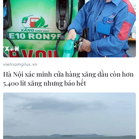
trở thành điểm đến lý tưởng
24/01/2021 02:55
Ninh Thuận đặt mục tiêu đưa ngành du lịch trở thành
điểm đến lý tưởng nhất của khu vực và cả nước; đồng
thời tiếp tục vươn mình trỗi dậy, sánh ngang với các
nước ở Đông Nam Á.
vietnamplus.vn
Hà Nội xác minh cửa hàng xăng dầu còn hơn
5.400 lít xăng nhưng báo hết