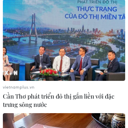
các câu nói dí dỏm theo trào lưu để thu hút các
bạn trẻ tới xem và chiêm ngưỡng.
Trưởng ban công tác mặt trận thôn Hòn Thiên
Võ Sỹ Tráng cho biết: "Thôn Hòn Thiên có phong
cảnh rất đẹp với một bên là cánh đồng, một bên
là Đầm Nại, ở giữa có núi là địa điểm thu hút rất
nhiều nhiếp ảnh gia ở Việt Nam sáng tác ảnh.
Việc anh Nguyễn Thái Lai thực hiện những bức
bích họa quanh làng rất độc đáo, tạo thêm vẻ
đẹp mới nên được người dân trong làng rất ủng
hộ. Chúng tôi hy vọng Hòn Thiên sẽ là một điểm
vietnamplus.vn
đến hấp dẫn, qua đó giới thiệu vẻ đẹp của Ninh
Cần Thơ phát triển đô thị gắn liền với đặc
Thuận tới du khách, tạo thêm việc làm cho
trưng sông nước
người dân địa phương."
Ghé làng bích họa Hòn Thiên, ngoài tham quan,
chụp ảnh, du khách còn có dịp trải nghiệm