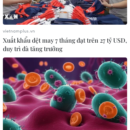
vietnamplus.vn
Xuất khẩu dệt may 7 tháng đạt trên 27 tỷ USD,
duy trì đà tăng trưởng