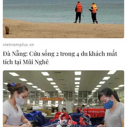
vietnamplus.vn
Đà Nẵng: Cứu sống 2 trong 4 du khách mất
tích tại Mũi Nghê