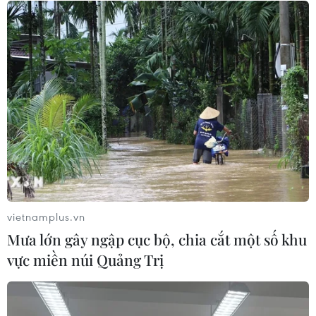
04/08/2026 07:36
Hệ thống tượng thờ độc đáo làm nên
giá trị đặc biệt của đền Cửa Ông
04/08/2026 07:36
Khám phá Okayama - thành phố
phía Tây của Nhật Bản
04/08/2026 07:19
vietnamplus.vn
Mưa lớn gây ngập cục bộ, chia cắt một số khu
vực miền núi Quảng Trị
Quảng Ngãi: Chiêm ngưỡng
cảnh sắc tuyệt đẹp của gành Đá Đỏ
04/08/2026 07:08