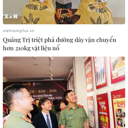
vietnamplus.vn
Quảng Trị triệt phá đường dây vận chuyển
hơn 210kg vật liệu nổ