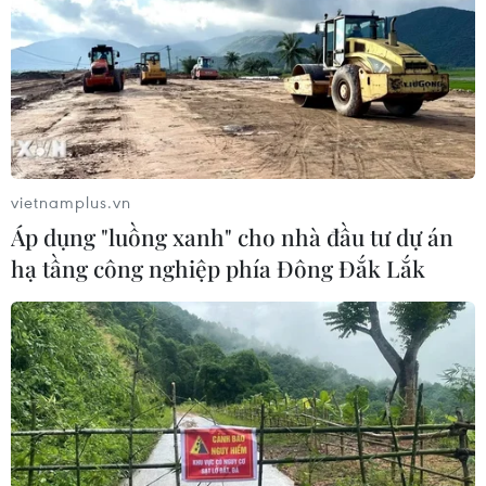
công lý, sẻ chia nỗi đau
08/08/2026 03:28
Vĩnh Long: Còn thông tin là còn tìm
kiếm, không bỏ sót hài cốt liệt sỹ
vietnamplus.vn
08/08/2026 03:23
Áp dụng "luồng xanh" cho nhà đầu tư dự án
hạ tầng công nghiệp phía Đông Đắk Lắk
Kết luận số 75-KL/TW: Cà Mau chủ
động thích ứng với biến đổi khí hậu
08/08/2026 02:53
Hà Nội sắp xếp trường học - cuộc