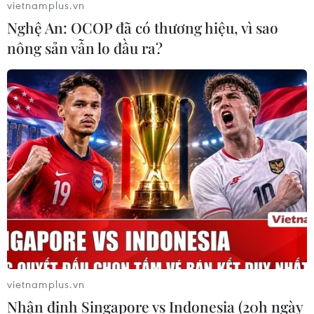
vietnamplus.vn
Nghệ An: OCOP đã có thương hiệu, vì sao
nông sản vẫn lo đầu ra?
vietnamplus.vn
Nhận định Singapore vs Indonesia (20h ngày