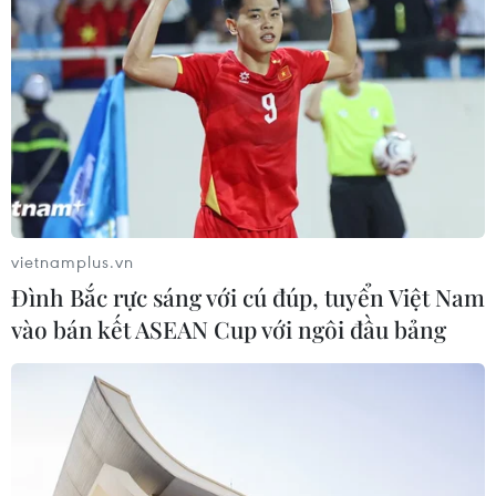
Bảo mẫu tại cơ sở mầm non thừa
nhận hành vi bạo hành hai trẻ
07/08/2026 12:27
Xem thêm
vietnamplus.vn
Đình Bắc rực sáng với cú đúp, tuyển Việt Nam
vào bán kết ASEAN Cup với ngôi đầu bảng
CƠ QUAN CHỦ QUẢN: THÔNG TẤN XÃ VIỆT NAM
Tổng Biên tập: TRẦN TIẾN DUẨN
Phó Tổng Biên tập: NGUYỄN THỊ TÁM, KHÚC THANH
THỦY