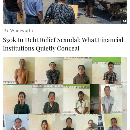
JG Wentworth
$30k In Debt Relief Scandal: What Financial
Institutions Quietly Conceal
Thời gian gần đây, Bảo hiểm Xã hội tỉnh, Cục
Thuế tỉnh Khánh Hòa đã lần lượt phát thông
báo đến các cơ quan chức năng, doanh nghiệp
và người dân về tình trạng xuất hiện một số đối
tượng mạo danh hai đơn vị này để lừa đảo.
Ông Lê Hùng Chính, Phó Giám đốc Bảo hiểm Xã