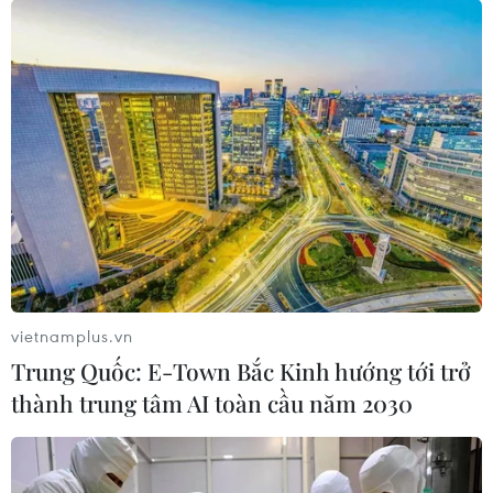
Giả danh cán bộ ngân hàng lừa đảo chiếm
đoạt hơn 80 tỷ đồng ở nhiều tỉnh
21/05/2024 06:40
Giả danh cán bộ ngân hàng, Hiếu rủ rê, lôi kéo các nạn
nhân đưa tiền, sau đó hứa hẹn trả lợi nhuận cao từ 3-
17% trong thời gian từ 3-10 ngày/hồ sơ đáo hạn và đã
chiếm đoạt hơn 80 tỷ đồng.
vietnamplus.vn
Trung Quốc: E-Town Bắc Kinh hướng tới trở
thành trung tâm AI toàn cầu năm 2030