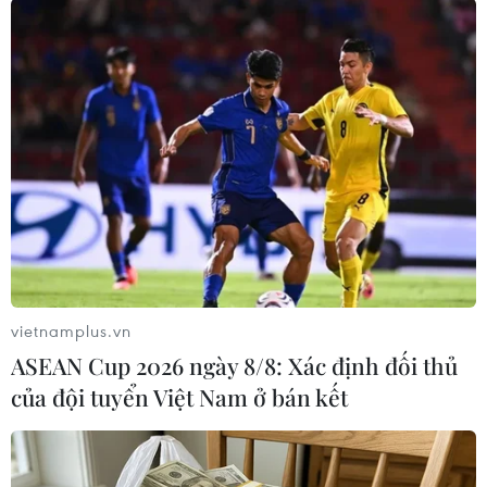
dọa, sử dụng chiêu trò lừa đảo nhằm chiếm đoạt
tài sản của người nộp thuế…
Khi người dân làm theo, các đối tượng sẽ chiếm
quyền điều khiển điện thoại, chiếm dụng tài
khoản ngân hàng và thực hiện hành vi lấy hết
tiền trong tài khoản ngân hàng.
Bảo hiểm Xã hội tỉnh Khánh Hòa khuyến cáo
trong mọi trường hợp có liên quan đến việc
tham gia, thụ hưởng chế độ bảo hiểm xã hội,
bảo hiểm y tế; hiệu chỉnh, đồng bộ thông tin bảo
vietnamplus.vn
hiểm xã hội, bảo hiểm y tế, cài đặt VsslD-BHXH
ASEAN Cup 2026 ngày 8/8: Xác định đối thủ
số, Bảo hiểm xã hội tỉnh không thực hiện việc
của đội tuyển Việt Nam ở bán kết
gọi điện thoại để yêu cầu cung cấp thông tin cá
nhân.