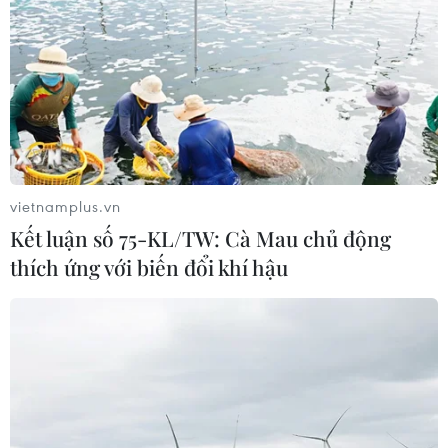
vietnamplus.vn
Kết luận số 75-KL/TW: Cà Mau chủ động
Hà Nội: Ngăn chặn vụ giả danh cán bộ
thích ứng với biến đổi khí hậu
Công an để lừa đảo chiếm đoạt tài sản
09/05/2024 04:27
Công an xã Quảng Phú Cầu, huyện Ứng Hòa, Hà Nội
đã phối hợp với các lực lượng chức năng kịp thời ngăn
chặn một vụ lừa đảo chiếm đoạt tài sản với thủ đoạn
giả danh cán bộ Công an.