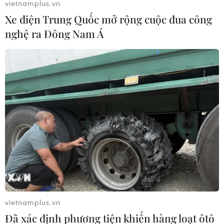
Theo dõi VietnamPlus
vietnamplus.vn
Xe điện Trung Quốc mở rộng cuộc đua công
nghệ ra Đông Nam Á
Lừa đảo Trực tuyến
Thái Nguyên: Triệt phá đường dây tiền ảo với
hơn 3.000 bị hại tham gia
Ninh Bình: Bắt giữ 12 đối tượng lừa đảo trên
không gian mạng xuyên quốc gia
Triệt phá đường dây lừa đảo 250 tỷ
đồng xuyên quốc gia
TP Hồ Chí Minh: Triệt phá 3 ổ nhóm người nước
ngoài đang lập trung tâm lừa đảo
vietnamplus.vn
Lào Cai: Bắt giữ nhóm đối tượng người nước
Đã xác định phương tiện khiến hàng loạt ôtô
ngoài lừa đảo trên không gian mạng