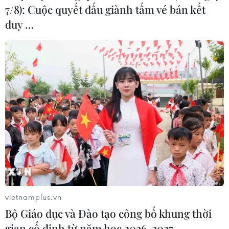
7/8): Cuộc quyết đấu giành tấm vé bán kết
duy …
vietnamplus.vn
Bộ Giáo dục và Đào tạo công bố khung thời
gian cố định từ năm học 2026-2027