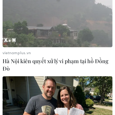
cá nhân, đề nghị đến trực tiếp bộ phận Tiếp
nhận-Trả kết quả thủ tục hành chính của Bảo
hiểm Xã hội tỉnh Khánh Hòa hoặc các cơ quan
bảo hiểm xã hội cấp huyện để được hỗ trợ kiểm
tra, hoặc có thể thực hiện trên Cổng Dịch vụ
công Quốc gia, Cổng Dịch vụ công Bảo hiểm Xã
hội Việt Nam, trên VssID-BHXH số.
vietnamplus.vn
Còn Cục Thuế tỉnh Khánh Hòa cũng khẳng định
Hà Nội kiên quyết xử lý vi phạm tại hồ Đồng
cơ quan thuế, công chức thuế không gọi điện,
Đò
nhắn tin (SMS hay bất kỳ nền tảng mạng xã hội
nào) để hướng dẫn người nộp thuế thực hiện
các thao tác cài đặt ứng dụng, thao tác chuyển
tiền, nộp tiền. Người nộp thuế tuyệt đối không
truy cập các đường link hướng dẫn thực hiện
thủ tục hành chính về thuế được gửi qua điện
thoại hoặc các nền tảng mạng xã hội.