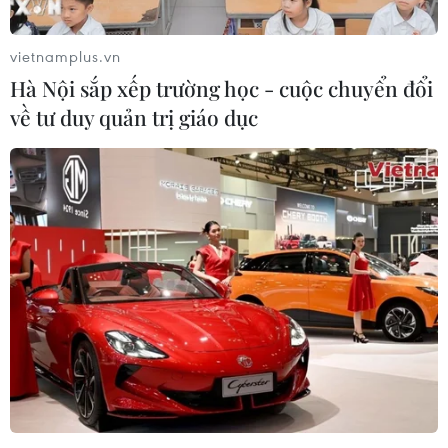
vietnamplus.vn
Hà Nội sắp xếp trường học - cuộc chuyển đổi
về tư duy quản trị giáo dục
#Cục Thuế tỉnh Khánh Hòa
#Bảo hiểm Xã hội tỉnh Khánh Hòa
#Lừa đảo
#Thẻ bảo hiểm yt ế