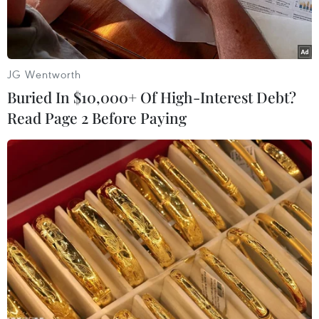
đồng.
JG Wentworth
Buried In $10,000+ Of High-Interest Debt?
Read Page 2 Before Paying
Cơ quan Cảnh sát Điều tra, Công an tỉnh thi hành lệnh bắt tạm
giam bị can Trần Trung Hiếu. (Ảnh: Hà Toản/TTXVN phát)
Ngày 21/5, Phòng Cảnh sát Hình sự, Công an
tỉnh Hà Giang, cho biết vừa ra quyết định khởi