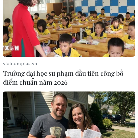
20/05/2024 12:30
Sau 5 ngày xét xử và nghị án, chiều 20/5, Tòa án Nhân
dân Hà Nội ra phán quyết với 21 người trong đường
dây lừa đảo và rửa tiền xuyên quốc gia, mỗi ngày giao
dịch rút tiền mặt từ 20-150 tỷ đồng.
vietnamplus.vn
Trường đại học sư phạm đầu tiên công bố
điểm chuẩn năm 2026