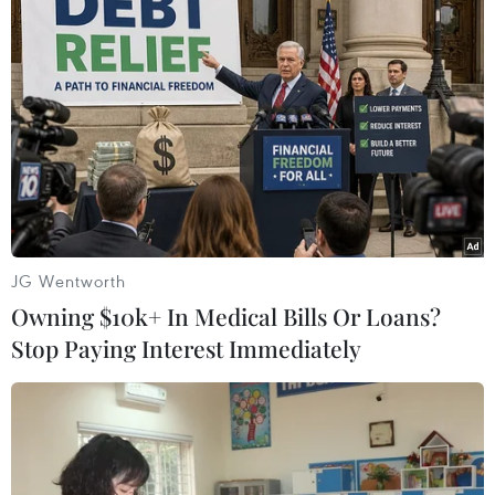
TIN LIÊN QUAN
JG Wentworth
Owning $10k+ In Medical Bills Or Loans?
Stop Paying Interest Immediately
Hà Nội: Phạt tù 21 bị cáo trong đường dây
lừa đảo, rửa tiền xuyên quốc gia