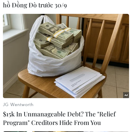
thanh tra, lừa đảo nhiều
hồ Đồng Đò trước 30/9
chủ cơ sở sản xuất, chế
biến
Công an huyện Lục Ngạn xác định đối tượng Mai
Văn Huyên đã lừa đảo chiếm đoạt tài sản của
khoảng 40 người, mỗi người từ 2-7 triệu đồng, thu
lợi bất chính tổng số tiền khoảng hai trăm triệu
đồng.
(TTXVN/Vietnam+)
JG Wentworth
$15k In Unmanageable Debt? The "Relief
Program" Creditors Hide From You