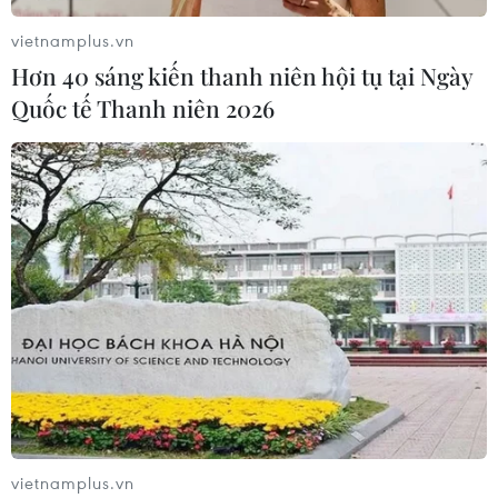
chuyển hơn 210kg vật liệu nổ
vietnamplus.vn
08/08/2026 01:59
Hơn 40 sáng kiến thanh niên hội tụ tại Ngày
Quốc tế Thanh niên 2026
Cần Thơ: Khởi tố 19 bị can trong vụ
dàn cảnh cướp giật tại Tân Huê Viên
08/08/2026 01:33
TP Hồ Chí Minh: Bắt khẩn cấp bảo
mẫu có hành vi bạo hành trẻ tại
trường mầm non
08/08/2026 01:33
Bổ sung một số chức danh có thẩm
vietnamplus.vn