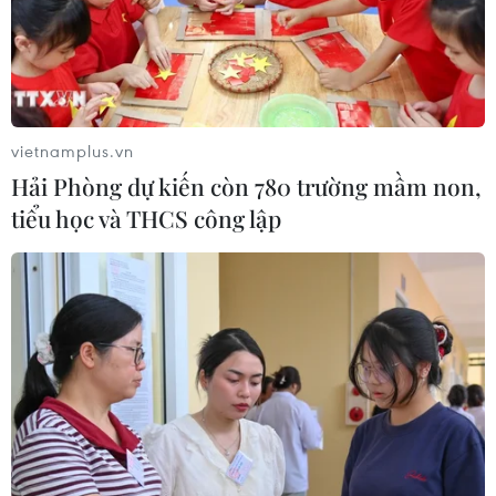
Xem thêm
vietnamplus.vn
Hải Phòng dự kiến còn 780 trường mầm non,
CƠ QUAN CHỦ QUẢN: THÔNG TẤN XÃ VIỆT NAM
tiểu học và THCS công lập
Tổng Biên tập: TRẦN TIẾN DUẨN
Phó Tổng Biên tập: NGUYỄN THỊ TÁM, KHÚC THANH
THỦY
Sở hữu trí tuệ
Quy định sử dụng
RSS
Hỗ trợ
Ngôn ngữ
TTXVN
Dịch vụ tin
Quảng cáo