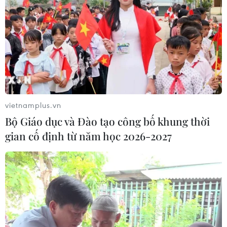
Lập kênh TikTok khởi nghiệp, lừa
đảo chiếm đoạt 15 tỷ đồng
05/08/2026 11:36
vietnamplus.vn
Đắk Lắk: Án phạt nghiêm minh với
Bộ Giáo dục và Đào tạo công bố khung thời
đối tượng phá hoại đoàn kết dân tộc
gian cố định từ năm học 2026-2027
05/08/2026 09:58
Hà Nội xét xử ổ nhóm 50 đối tượng tổ
chức sử dụng ma túy trong quán
karaoke