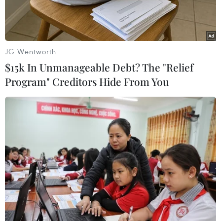
JG Wentworth
$15k In Unmanageable Debt? The "Relief
Program" Creditors Hide From You
Đối tượng Trần Quang Trí và người giám hộ tại cơ quan điều
tra. (Ảnh: TTXVN phát)
Ngày 15/9, thông tin từ Công an huyện Châu
Phú, tỉnh An Giang cho biết đã ra quyết định
khởi tố vụ án, khởi tố bị can đối với Trần Quang
Trí (sinh năm 2004, ngụ ấp Bình Hòa, thị trấn
Cái Dầu, huyện Châu Phú, tỉnh An Giang) để
điều tra về hành vi “chống người thi hành công