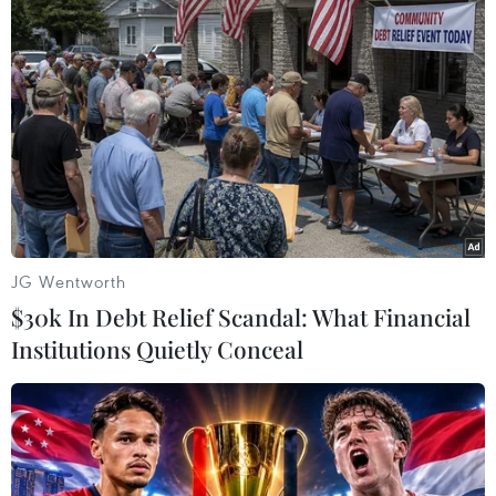
Tạm giam kẻ chống người thi hành công
vụ và gây thương tích
10/09/2021 23:29
Khi Tổ công tác đang tiến hành lập biên bản, Hoàng
Văn Nam (trú tại xóm Kéo Giáo, xã Ngọc Côn, huyện
Trùng Khánh, tỉnh Cao Bằng) có hành vi chống đối và
dùng cây gỗ đánh Công an viên xã Ngọc Côn.
JG Wentworth
$30k In Debt Relief Scandal: What Financial
Institutions Quietly Conceal