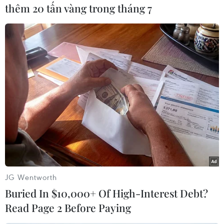
thêm 20 tấn vàng trong tháng 7
#An Giang
#Công an huyện Châu Phú
#Chống người thi hành công vụ
#Khởi tố
#Chốt kiểm soát dịch
An Giang
JG Wentworth
Buried In $10,000+ Of High-Interest Debt?
Read Page 2 Before Paying
Theo dõi VietnamPlus