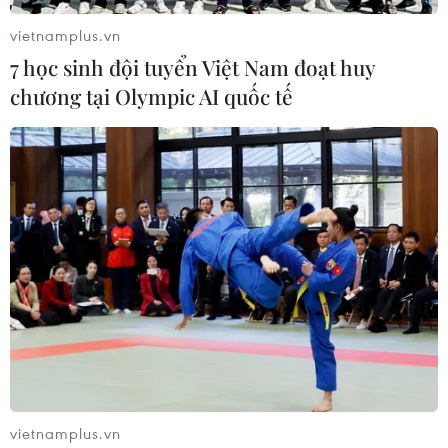
làm nhiệm vụ kiểm soát dịch
vietnamplus.vn
14/09/2021 08:53
7 học sinh đội tuyển Việt Nam đoạt huy
Mặc dù lực lượng làm nhiệm vụ tại chốt kiểm soát đề
chương tại Olympic AI quốc tế
nghị khai bổ sung thông tin, Phạm Quốc Học không
chấp hành mà còn có hành vi chửi mắng thô tục, đấm
vào miệng một dân quân.
vietnamplus.vn