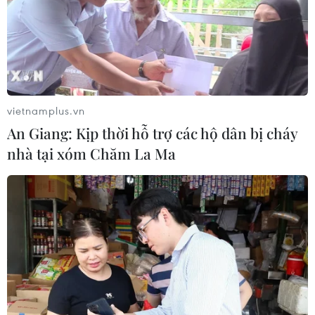
05/08/2026 09:38
Khởi tố người đàn ông xịt vòi cao áp
vào thợ tháo dỡ nhà sát vách
05/08/2026 09:23
vietnamplus.vn
An Giang: Kịp thời hỗ trợ các hộ dân bị cháy
Khởi tố ca sĩ và giám đốc công ty giải
nhà tại xóm Chăm La Ma
trí vì xâm phạm bản quyền trên
YouTube
05/08/2026 09:22
Tiếp nhận 47 công dân Việt Nam bị
Hoa Kỳ trục xuất về nước
05/08/2026 07:38