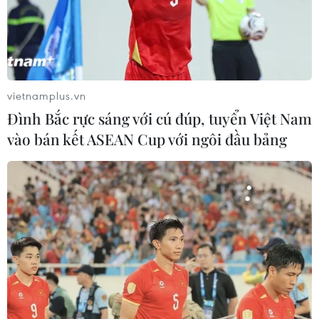
vietnamplus.vn
Đình Bắc rực sáng với cú đúp, tuyển Việt Nam
vào bán kết ASEAN Cup với ngôi đầu bảng
Đối tượng tấn công công an ở chốt kiểm
dịch lĩnh án 15 tháng tù
14/09/2021 05:21
Hội đồng xét xử nhận định trong khi dịch COVID-19