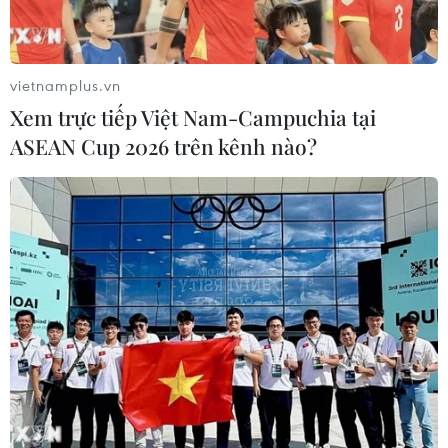
đang diễn biến phức tạp, bị cáo Nguyễn Văn Bắc đã có
hành vi vượt trái phép chốt kiểm soát và chống người thi
hành công vụ, gây nguy hiểm cho xã hội.
vietnamplus.vn
Xem trực tiếp Việt Nam-Campuchia tại
ASEAN Cup 2026 trên kênh nào?
Phú Yên: Khởi tố đối tượng chống người