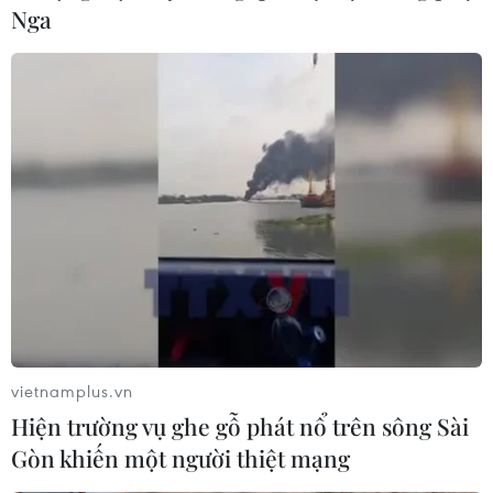
Nga
Bình Dương: Khởi tố đối tượng dùng súng
cướp ngân hàng ở Bàu Bàng
27/04/2023 11:06
Đối tượng Nguyễn Tấn Phát (sinh năm 1997, ngụ
phường Thành Tâm, thị xã Chơn Thành, tỉnh Bình
Phước), kẻ cướp Ngân hàng Sacombank ở Bàu Bàng, bị
điều tra về hai tội “cướp tài sản” và “giết người."
vietnamplus.vn
Hiện trường vụ ghe gỗ phát nổ trên sông Sài
Gòn khiến một người thiệt mạng