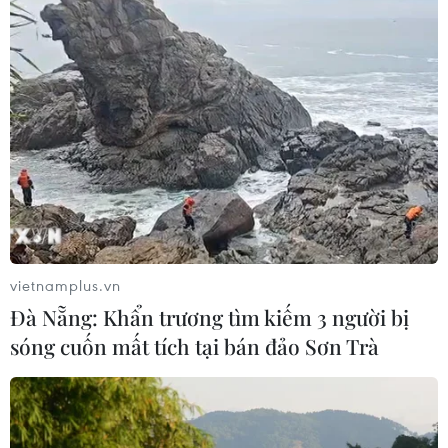
07/08/2026 13:51
Bảo mẫu tại cơ sở mầm non thừa
nhận hành vi bạo hành hai trẻ
07/08/2026 12:27
Phát hiện đối tượng tàng trữ trái
phép vũ khí quân dụng
07/08/2026 12:25
vietnamplus.vn
Đà Nẵng: Khẩn trương tìm kiếm 3 người bị
sóng cuốn mất tích tại bán đảo Sơn Trà
Tây Ninh cảnh báo giả mạo cơ quan
đăng ký kinh doanh để lừa đảo
doanh nghiệp
07/08/2026 08:38