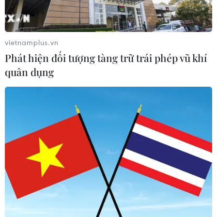
động thời vụ sang Hàn Quốc
06/08/2026 04:11
vietnamplus.vn
Phát hiện đối tượng tàng trữ trái phép vũ khí
24 năm tù cho 2 vợ chồng tổ
quân dụng
chức “bay lắc” tại Hà Nội
06/08/2026 03:46
Khởi tố thêm 6 đối tượng vụ lập
khống hồ sơ bảo hiểm y tế ở Đắk Lắk
05/08/2026 14:55
Vận chuyển quá cảnh hàng giả và
xâm phạm sở hữu trí tuệ diễn biến