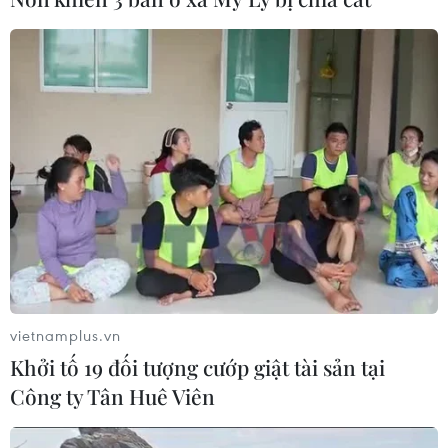
08/08/2026 01:33
Bổ sung một số chức danh có thẩm
quyền xử phạt vi phạm hành chính
từ ngày 26/9
07/08/2026 23:00
Bế mạc Hội thi lực lượng tham gia
bảo vệ an ninh, trật tự ở cơ sở giỏi
toàn quốc
07/08/2026 15:57
vietnamplus.vn
Khởi tố 19 đối tượng cướp giật tài sản tại
Khởi tố, truy nã 3 đối tượng hoạt
Công ty Tân Huê Viên
động nhằm lật đổ chính quyền nhân
dân