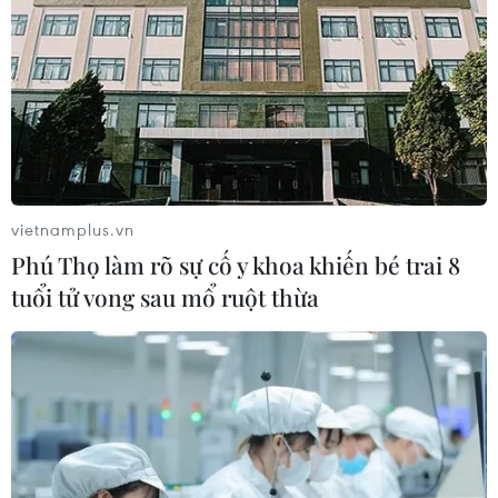
vietnamplus.vn
Phú Thọ làm rõ sự cố y khoa khiến bé trai 8
tuổi tử vong sau mổ ruột thừa