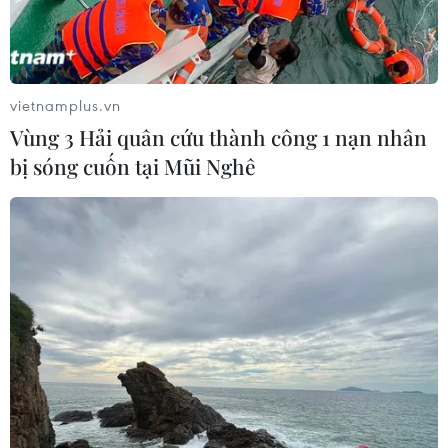
vietnamplus.vn
Vùng 3 Hải quân cứu thành công 1 nạn nhân
bị sóng cuốn tại Mũi Nghê
Vụ dùng súng cướp ngân hàng ở TP.HCM:
Đối tượng còn lại ra đầu thú
07/03/2023 12:51
Hà Vỹ Toàn - đối tượng bỏ trốn sau khi thực hiện vụ
cướp tại Phòng giao dịch Phú Lợi-Ngân hàng