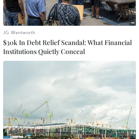
JG Wentworth
$30k In Debt Relief Scandal: What Financial
Institutions Quietly Conceal
Đối tượng Nguyễn Đức Quý tại cơ quan công an.
Ngày 18/5, Công an tỉnh Quảng Bình cho biết, Cơ
quan Cảnh sát điều tra Công an thị xã Ba Đồn đã