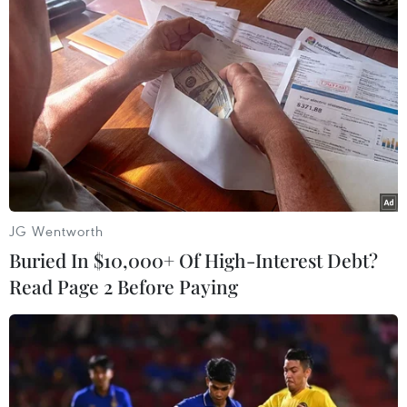
Theo dõi VietnamPlus
TIN LIÊN QUAN
JG Wentworth
Buried In $10,000+ Of High-Interest Debt?
Read Page 2 Before Paying