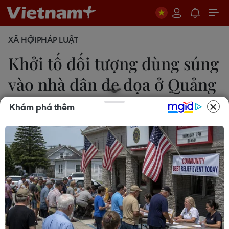
XÃ HỘI
PHÁP LUẬT
Khởi tố đối tượng dùng súng
vào nhà dân đe dọa ở Quảng
Bình
Khám phá thêm
Võ Dung
18/05/2023 06:31
Mâu thuẫn chuyện tiền bạc, Quý đã cầm súng bắn
liên tục 4 phát vào các khu vực tường ở trong nhà
của vợ chồng chị H, rồi cầm súng dí vào đầu anh
V đe dọa.