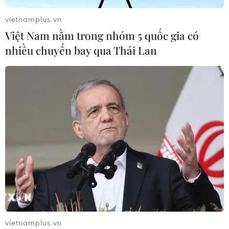
phức tạp
vietnamplus.vn
05/08/2026 13:44
Việt Nam nằm trong nhóm 5 quốc gia có
nhiều chuyến bay qua Thái Lan
24 năm tù cho đôi vợ chồng tổ chức
“bay lắc” trong quán karaoke
05/08/2026 13:41
Lập kênh TikTok khởi nghiệp, lừa
đảo chiếm đoạt 15 tỷ đồng
05/08/2026 11:36
Xem thêm
vietnamplus.vn