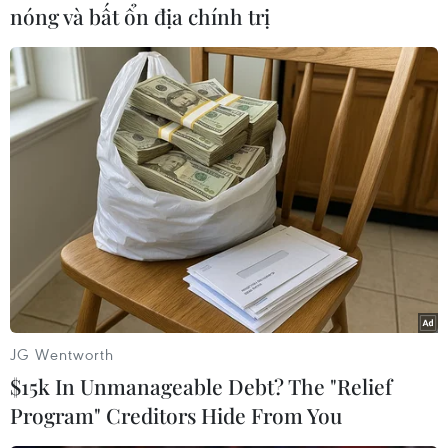
nóng và bất ổn địa chính trị
#Bộ Ngoại giao
#Hà Nội
#Đưa hối lộ
#Nhận hối lộ
#Môi giới hối lộ
#Trần Văn Tân
TP. Đà Nẵng
Quảng Nam
Theo dõi VietnamPlus
JG Wentworth
$15k In Unmanageable Debt? The "Relief
Program" Creditors Hide From You