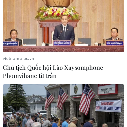
Vụ án ở Bộ Ngoại giao: Khởi tố Tổng Giám
đốc Blue Sky về “Đưa hối lộ”
08/12/2022 13:38
Ngày 8/12, Cơ quan An ninh Điều tra Bộ Công an ra
các Quyết định khởi tố bị can, Lệnh bắt bị can để tạm
giam, Lệnh khám xét chỗ ở và nơi làm việc đối 2 bị can
trong vụ án tại Bộ Ngoại giao.
vietnamplus.vn
Chủ tịch Quốc hội Lào Xaysomphone
Phomvihane từ trần