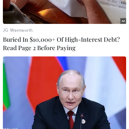
JG Wentworth
Buried In $10,000+ Of High-Interest Debt?
Read Page 2 Before Paying
Bị can Trần Văn Tân. (Nguồn: Thông tin Chính phủ)
Mở rộng điều tra vụ án "Đưa hối lộ, nhận hối lộ,
môi giới hối lộ; lợi dụng chức vụ, quyền hạn
trong khi thi hành công vụ và lừa đảo chiếm
đoạt tài sản" xảy ra tại Bộ Ngoại giao, Hà Nội và