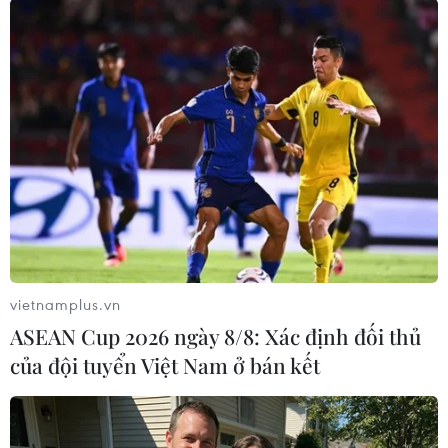
TIN LIÊN QUAN
vietnamplus.vn
ASEAN Cup 2026 ngày 8/8: Xác định đối thủ
Vụ án xảy ra tại Bộ Ngoại
của đội tuyển Việt Nam ở bán kết
giao: Đã khởi tố 32 bị can
04/12/2022 13:43