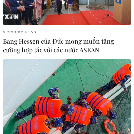
vietnamplus.vn
Bang Hessen của Đức mong muốn tăng
cường hợp tác với các nước ASEAN
Mở rộng vụ án tại Bộ Ngoại giao: Khởi tố
PCT UBND Hà Nội Chử Xuân Dũng
22/12/2022 12:23
Chử Xuân Dũng - Phó Chủ tịch Ủy ban Nhân dân thành
phố Hà Nội; Vũ Hồng Nam - nguyên cán bộ Đại sứ
quán Việt Nam tại Nhật Bản bị khởi tố, bắt tạm giam về
tội "Nhận hối lộ."