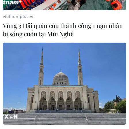
vietnamplus.vn
Vùng 3 Hải quân cứu thành công 1 nạn nhân
bị sóng cuốn tại Mũi Nghê
Vụ án Cục Lãnh sự, Bộ
Ngoại giao: Đã khởi tố 37 bị can
23/12/2022 05:19
Cơ quan An ninh Điều tra, Bộ Công an đã khởi tố bị
can, ra Lệnh bắt bị can để tạm giam, Lệnh khám xét