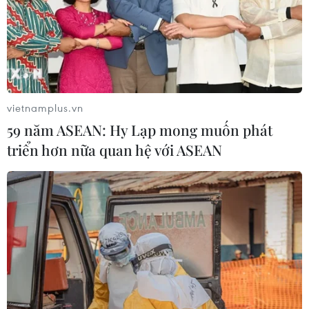
vietnamplus.vn
59 năm ASEAN: Hy Lạp mong muốn phát
triển hơn nữa quan hệ với ASEAN
TIN CÙNG CHUYÊN MỤC
Chuyển Bộ Công an thông tin 7 cá
nhân bán vàng không rõ nguồn gốc