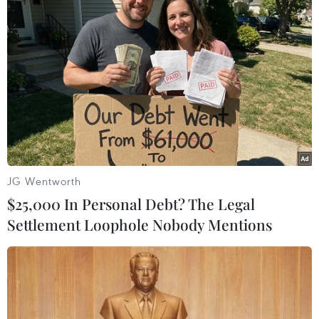
Ngày 3/12, Cơ quan An ninh Điều tra Bộ Công an đã ra
Quyết định bổ sung Quyết định khởi tố vụ án hình sự
“Môi giới hối lộ” xảy ra tại Bộ Ngoại giao, Hà Nội và
các tỉnh, thành phố.
JG Wentworth
$25,000 In Personal Debt? The Legal
Settlement Loophole Nobody Mentions