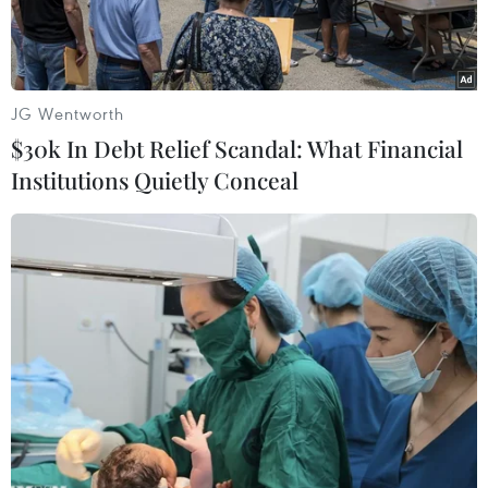
JG Wentworth
$30k In Debt Relief Scandal: What Financial
Institutions Quietly Conceal
Một vụ thu giữ ma túy đá. (Ảnh TTXVN phát)
Liên quan đến vụ bắt giữ 3 đối tượng, thu giữ
700kg ma túy đá tại huyện Quỳnh Lưu, Nghệ
An, sáng 21/4, Công an Nghệ An cho biết Cơ
quan cảnh sát điều tra Công an Nghệ An đã có
quyết định khởi tố vụ án hình sự về tội “Vận