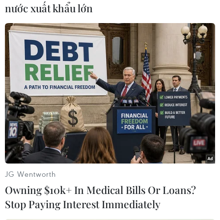
kho hàng của chị Nguyễn Thị Tâm sinh năm
nước xuất khẩu lớn
1977, trú tại xã Quỳnh Hồng, huyện Quỳnh Lưu
50 bộ loa thùng, 1 cân điện tử, 1 xe ôtô tải.
Công an đã bắt giữ 3 đối tượng, triệu tập 2 đối
tượng liên quan đến làm việc.
Đây là vụ án ma túy lớn nằm trong đường dây
mua bán, vận chuyển ma túy do người nước
ngoài cầm đầu, cấu kết với các đối tượng trong
nước để thuê kho bãi, tập kết ma túy giấu trong
hàng hóa, loa thùng, sau đó trung chuyển qua
địa bàn Nghệ An để đưa sang nước thứ 3 tiêu
thụ./.
JG Wentworth
Owning $10k+ In Medical Bills Or Loans?
(TTXVN/Vietnam+)
Stop Paying Interest Immediately