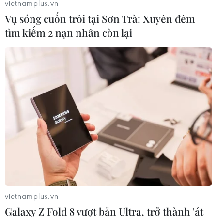
vietnamplus.vn
túy mà TTXVN đã đưa tin, chiều tối 17/4, Công an Nghệ
Vụ sóng cuốn trôi tại Sơn Trà: Xuyên đêm
An đã có thông tin chính thức về việc này.
tìm kiếm 2 nạn nhân còn lại
vietnamplus.vn
Bắt giữ băng nhóm tàng trữ vũ khí quân
Galaxy Z Fold 8 vượt bản Ultra, trở thành 'át