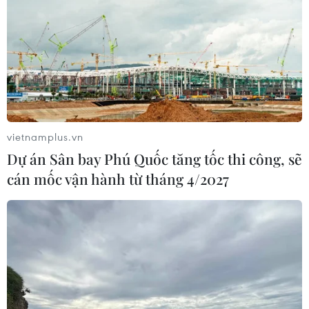
dân
07/08/2026 13:51
Bảo mẫu tại cơ sở mầm non thừa
nhận hành vi bạo hành hai trẻ
07/08/2026 12:27
vietnamplus.vn
Dự án Sân bay Phú Quốc tăng tốc thi công, sẽ
Phát hiện đối tượng tàng trữ trái
cán mốc vận hành từ tháng 4/2027
phép vũ khí quân dụng
07/08/2026 12:25
Tây Ninh cảnh báo giả mạo cơ quan
đăng ký kinh doanh để lừa đảo
doanh nghiệp