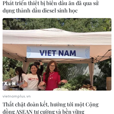
Phát triển thiết bị biến dầu ăn đã qua sử
xâm phạm sở hữu trí tuệ diễn biến
dụng thành dầu diesel sinh học
phức tạp
05/08/2026 13:44
24 năm tù cho đôi vợ chồng tổ chức
“bay lắc” trong quán karaoke
05/08/2026 13:41
Xem thêm
vietnamplus.vn
Thắt chặt đoàn kết, hướng tới một Cộng
đồng ASEAN tự cường và bền vững
CƠ QUAN CHỦ QUẢN: THÔNG TẤN XÃ VIỆT NAM