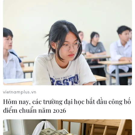
vietnamplus.vn
#ma túy đá
#Buôn bán ma túy
#Vận chuyển ma túy
Hôm nay, các trường đại học bắt đầu công bố
#Cưỡng đoạt tài sản
#Ngáo đá
Nghệ An
điểm chuẩn năm 2026
Theo dõi VietnamPlus