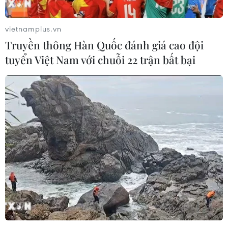
vietnamplus.vn
Truyền thông Hàn Quốc đánh giá cao đội
tuyển Việt Nam với chuỗi 22 trận bất bại
Công an Nghệ An: Số bột trắng vứt bên
đường là ma túy đá
17/04/2019 14:18
Liên quan đến vụ thu giữ lượng lớn chất bột nghi là ma