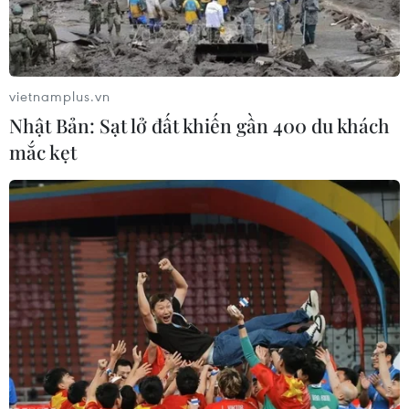
vietnamplus.vn
Nhật Bản: Sạt lở đất khiến gần 400 du khách
mắc kẹt
Nghệ An: Phát hiện khoảng một tấn chất
bột nghi là ma túy
17/04/2019 10:26
Sáng 17/4, tại khu vực đồng muối, giáp ranh giữa xóm
8 và xóm 9 (xã Quỳnh Thuận, huyện Quỳnh Lưu), một số
người dân vô tình phát hiện một đống rác bao bì, nghi
có điều không bình thường.