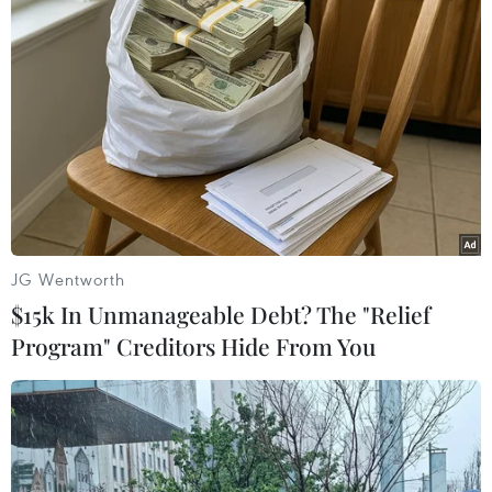
TIN LIÊN QUAN
JG Wentworth
$15k In Unmanageable Debt? The "Relief
Program" Creditors Hide From You