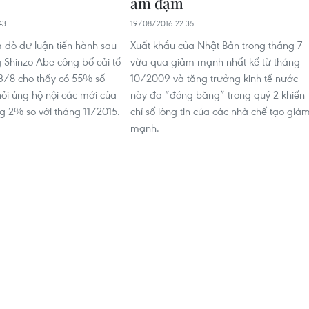
ảm đạm
43
19/08/2016 22:35
 dò dư luận tiến hành sau
Xuất khẩu của Nhật Bản trong tháng 7
g Shinzo Abe công bố cải tổ
vừa qua giảm mạnh nhất kể từ tháng
3/8 cho thấy có 55% số
10/2009 và tăng trưởng kinh tế nước
ỏi ủng hộ nội các mới của
này đã “đóng băng” trong quý 2 khiến
g 2% so với tháng 11/2015.
chỉ số lòng tin của các nhà chế tạo giả
mạnh.