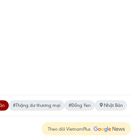
Bản
#Thặng dư thương mại
#Đồng Yen
Nhật Bản
Theo dõi VietnamPlus