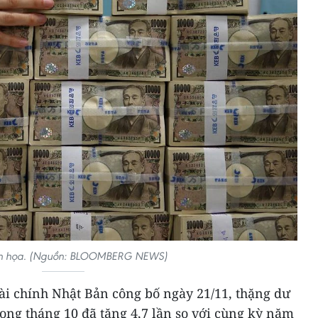
h họa. (Nguồn: BLOOMBERG NEWS)
ài chính Nhật Bản công bố ngày 21/11, thặng dư
ong tháng 10 đã tăng 4,7 lần so với cùng kỳ năm