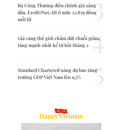
Bộ Công Thương điều chỉnh giá xăng
dầu, E10RON95-III ở mức 22.859 đồng
mỗi lít
Giá vàng thế giới chấm dứt chuỗi giảm,
tăng mạnh nhất kể từ hồi tháng 2
Standard Chartered nâng dự báo tăng
trưởng GDP Việt Nam lên 9,5%