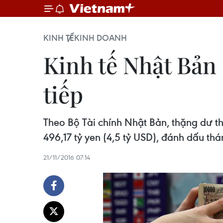
KINH TẾ
KINH DOANH
Kinh tế Nhật Bản 
tiếp
Theo Bộ Tài chính Nhật Bản, thặng dư t
496,17 tỷ yen (4,5 tỷ USD), đánh dấu thá
21/11/2016 07:14