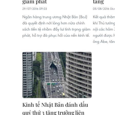
giảm phát
tăng
29/07/2016 09:03
05/08/2016 04:
Ngân hàng trung ương Nhật Bản (BoJ)
Kết quả thăm
đã quyết định nới lỏng hơn nữa chính
khi Thủ tướn
sách tiền tệ nhằm đẩy lui tình trạng giảm
nội các hôm 
phát, hỗ trợ đà phục hồi của nền kinh tế.
người được h
ông Abe, tăn
Kinh tế Nhật Bản đánh dấu
quý thứ 3 tăng trưởng liên