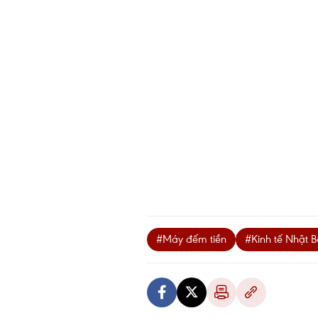
#Máy đếm tiền
#Kinh tế Nhật 