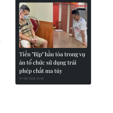
m
Tiến "Bịp" hầu tòa trong vụ
án tổ chức sử dụng trái
phép chất ma túy
07/08/2026 04:40