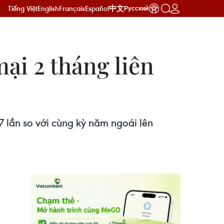
Tiếng Việt
English
Français
Español
中文
Русский
ại 2 tháng liên
 lần so với cùng kỳ năm ngoái lên