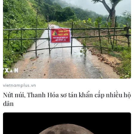
vietnamplus.vn
Nứt núi, Thanh Hóa sơ tán khẩn cấp nhiều hộ
dân