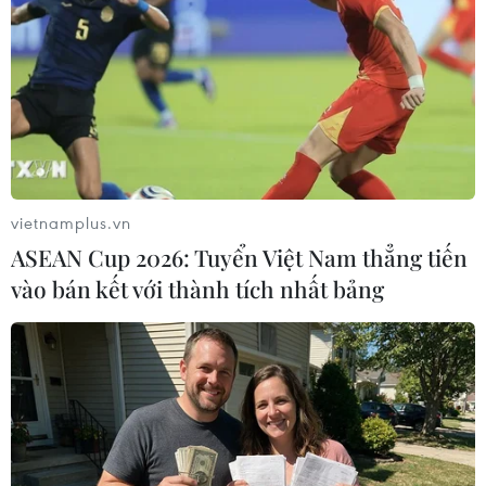
TIN LIÊN QUAN
vietnamplus.vn
ASEAN Cup 2026: Tuyển Việt Nam thẳng tiến
vào bán kết với thành tích nhất bảng
Lai Châu kích hoạt lại hệ thống chống
dịch, yêu cầu khai báo y tế
28/01/2021 15:05
Phó Giám đốc Sở Y tế tỉnh Lai Châu cho biết địa