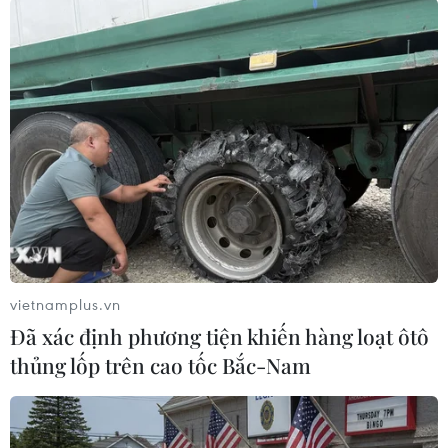
dân về từ Trung Quốc.
Mặt khác, huyện sẽ kiên quyết xử lý nghiêm các
công dân vi phạm gian dối và chậm khai báo y
tế khi từ vùng dịch về địa bàn, nhằm mang tính
răn đe và làm gương cho những người dân khác
trên địa bàn./.
(TTXVN/Vietnam+)
vietnamplus.vn
Đã xác định phương tiện khiến hàng loạt ôtô
thủng lốp trên cao tốc Bắc-Nam