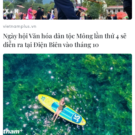
đẹp
07/08/2026 03:03
vietnamplus.vn
Thắp lên hy vọng cho bệnh nhân
Ngày hội Văn hóa dân tộc Mông lần thứ 4 sẽ
nghèo từ 'phòng khám 0 đồng' ở An
diễn ra tại Điện Biên vào tháng 10
Giang
07/08/2026 02:00
Ca vi phẫu ghép da đầu hiếm gặp
giúp bé gái phục hồi sau 10 năm
06/08/2026 07:15
Hà Nội: Kiểm tra, xác minh liên quan
đến sản phẩm giảm cân dạng bút
tiêm