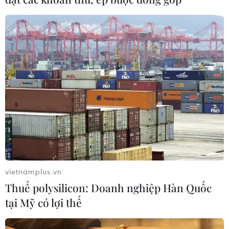
Bộ Y tế ban hành Kế hoạch dự phòng
thương tích giai đoạn 2026-2030
04/08/2026 07:41
Hệ thống y tế đa cực, đưa y tế đến
gần dân
04/08/2026 04:55
vietnamplus.vn
Bộ Y tế đề xuất 8 nhóm chính sách
Thuế polysilicon: Doanh nghiệp Hàn Quốc
trong sửa đổi Luật hiến, ghép mô,
tại Mỹ có lợi thế
tạng
03/08/2026 14:44