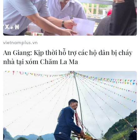
vietnamplus.vn
An Giang: Kịp thời hỗ trợ các hộ dân bị cháy
nhà tại xóm Chăm La Ma
TIN CÙNG CHUYÊN MỤC
Cuộc tìm kiếm và vá lại những 'trái
tim lỗi '
07/08/2026 04:03
Hà Nội cảnh báo về việc sử dụng tế
bào gốc trong khám chữa bệnh, làm