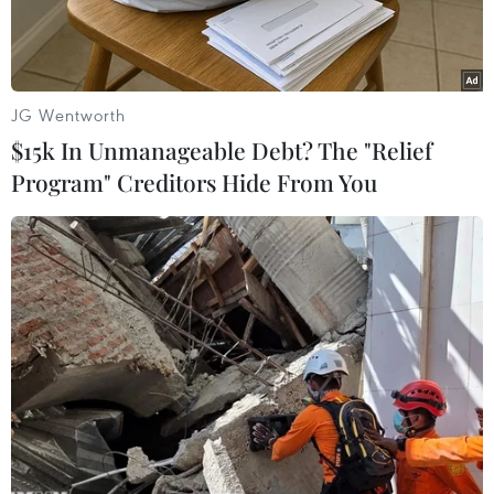
đồng/người.
JG Wentworth
$15k In Unmanageable Debt? The "Relief
Program" Creditors Hide From You
Người dân khai báo dịch tễ. (Ảnh minh họa: Huy Hùng/TTXVN)
Ngày 27/2, thông tin từ huyện Phong Thổ, tỉnh
Lai Châu, Phó Chủ tịch Ủy ban Nhân dân huyện