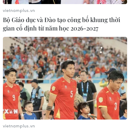
vietnamplus.vn
Bộ Giáo dục và Đào tạo công bố khung thời
gian cố định từ năm học 2026-2027
Áp dụng các biện pháp phòng chống
COVID-19 phù hợp với từng địa phương
26/02/2021 14:59
Bình Dương và Sóc Trắng nới lỏng việc hạn chế các
hoạt động thiết yếu liên quan đến người dân, doanh
nghiệp nhưng vẫn kiểm soát chặt và tiếp tục dừng các
hoạt động, sự kiện có tập trung đông người.
vietnamplus.vn