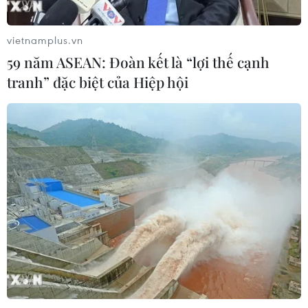
Việt từ người hiến chết não
30/07/2026 12:52
vietnamplus.vn
59 năm ASEAN: Đoàn kết là “lợi thế cạnh
tranh” đặc biệt của Hiệp hội
Lâm Đồng rà soát toàn bộ cơ sở kinh
doanh thức ăn đường phố sau các vụ
ngộ độc
30/07/2026 08:24
Chẩn đoán và điều trị thành công
trường hợp mắc bệnh viêm mạch
hiếm gặp
30/07/2026 08:15
Trao tặng 10 gia đình khó khăn điều