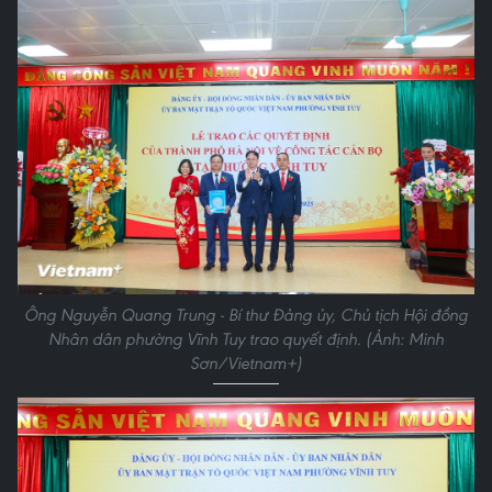
Ông Nguyễn Quang Trung - Bí thư Đảng ủy, Chủ tịch Hội đồng
Nhân dân phường Vĩnh Tuy trao quyết định. (Ảnh: Minh
Sơn/Vietnam+)