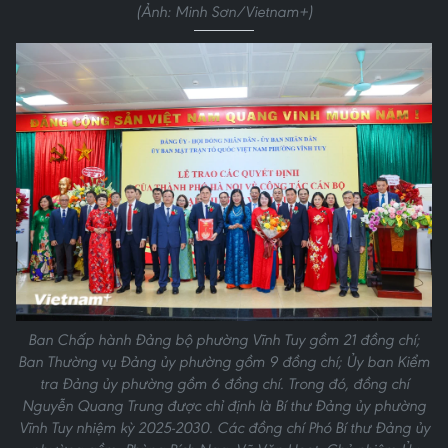
(Ảnh: Minh Sơn/Vietnam+)
Ban Chấp hành Đảng bộ phường Vĩnh Tuy gồm 21 đồng chí;
Ban Thường vụ Đảng ủy phường gồm 9 đồng chí; Ủy ban Kiểm
tra Đảng ủy phường gồm 6 đồng chí. Trong đó, đồng chí
Nguyễn Quang Trung được chỉ định là Bí thư Đảng ủy phường
Vĩnh Tuy nhiệm kỳ 2025-2030. Các đồng chí Phó Bí thư Đảng ủy