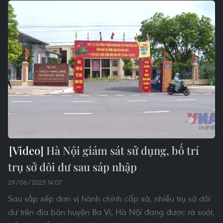
Hà Nội giám sát sử dụng, bố trí
trụ sở dôi dư sau sáp nhập
29/06/2025 14:07
Sau sắp xếp đơn vị hành chính cấp xã, nhiều trụ sở dôi
dư trên địa bàn huyện Ba Vì, Hà Nội đang được rà soát,