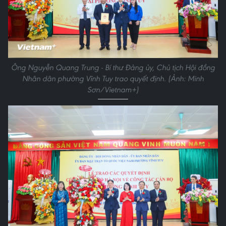
Ông Nguyễn Quang Trung - Bí thư Đảng ủy, Chủ tịch Hội đồng
Nhân dân phường Vĩnh Tuy trao quyết định. (Ảnh: Minh
Sơn/Vietnam+)