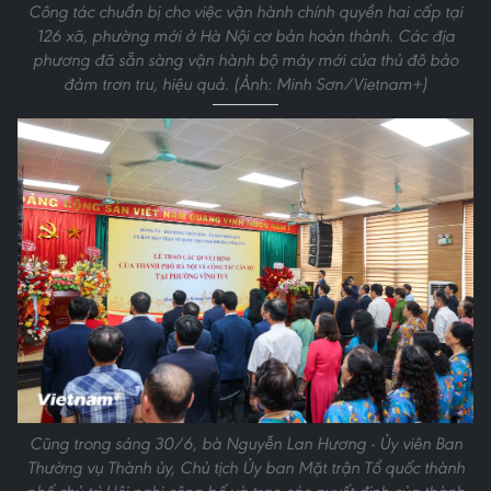
Công tác chuẩn bị cho việc vận hành chính quyền hai cấp tại
126 xã, phường mới ở Hà Nội cơ bản hoàn thành. Các địa
phương đã sẵn sàng vận hành bộ máy mới của thủ đô bảo
đảm trơn tru, hiệu quả. (Ảnh: Minh Sơn/Vietnam+)
Cũng trong sáng 30/6, bà Nguyễn Lan Hương - Ủy viên Ban
Thường vụ Thành ủy, Chủ tịch Ủy ban Mặt trận Tổ quốc thành