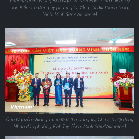
phường gồm: Phùng Bích Nga, Vũ Văn Hoạt. Chủ nhiệm Ủy
ban Kiểm tra Đảng ủy phường là đồng chí Bùi Thanh Tùng.
(Ảnh: Minh Sơn/Vietnam+)
Ông Nguyễn Quang Trung là Bí thư Đảng ủy, Chủ tịch Hội đồng
Nhân dân phường Vĩnh Tuy. (Ảnh: Minh Sơn/Vietnam+)