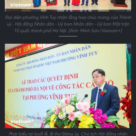
Đại diện phường Vĩnh Tuy nhận lẵng hoa chúc mừng của Thành
uỷ - Hội đồng Nhân dân - Uỷ ban Nhân dân - Uỷ ban Mặt trận
Tổ quốc thành phố Hà Nội. (Ảnh: Minh Sơn/Vietnam+)
Phát biểu tại buổi lễ, Bí thư Đảng ủy, Chủ tịch Hội đồng nhân