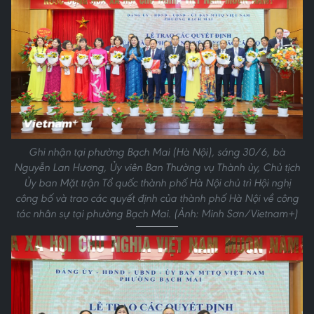
Ghi nhận tại phường Bạch Mai (Hà Nội), sáng 30/6, bà
Nguyễn Lan Hương, Ủy viên Ban Thường vụ Thành ủy, Chủ tịch
Ủy ban Mặt trận Tổ quốc thành phố Hà Nội chủ trì Hội nghị
công bố và trao các quyết định của thành phố Hà Nội về công
tác nhân sự tại phường Bạch Mai. (Ảnh: Minh Sơn/Vietnam+)