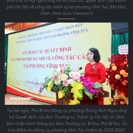
phố chủ trì Hội nghị công bố và trao các quyết định của thành
phố Hà Nội về công tác nhân sự tại phường Vĩnh Tuy (Hà Nội).
(Ảnh: Minh Sơn/Vietnam+)
Tại hội nghị, Phó Bí thư Đảng ủy phường Phùng Bích Nga công
bố Quyết định của Ban Thường vụ Thành ủy Hà Nội chỉ định
Ban chấp hành Đảng bộ, Ban Thường vụ, Bí thư, Phó Bí thư, Ủy
ban Kiểm tra Đảng ủy phường Vĩnh Tuy nhiệm kỳ 2025-2030.