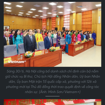
Sáng 30/6, Hà Nội công bố danh sách chỉ định cán bộ nắm
giữ chức vụ Bí thư, Chủ tịch Hội đồng Nhân dân, Uỷ ban Nhân
dân, Ủy ban Mặt trận Tổ quốc cấp xã, phường với 126 xã
phường mới tại Thủ đô đồng thời trao quyết định về công tác
nhân sự. (Ảnh: Minh Sơn/Vietnam+)