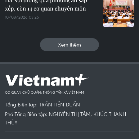
Hà Nội thông qua phương án sắp
xếp, còn 14 cơ quan chuyên môn
10/08/2026 03:26
Xem thêm
CƠ QUAN CHỦ QUẢN: THÔNG TẤN XÃ VIỆT NAM
Tổng Biên tập: TRẦN TIẾN DUẨN
Phó Tổng Biên tập: NGUYỄN THỊ TÁM, KHÚC THANH
THỦY