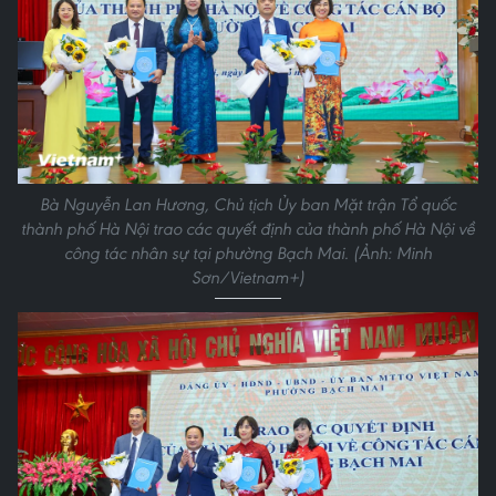
Bà Nguyễn Lan Hương, Chủ tịch Ủy ban Mặt trận Tổ quốc
thành phố Hà Nội trao các quyết định của thành phố Hà Nội về
công tác nhân sự tại phường Bạch Mai. (Ảnh: Minh
Sơn/Vietnam+)