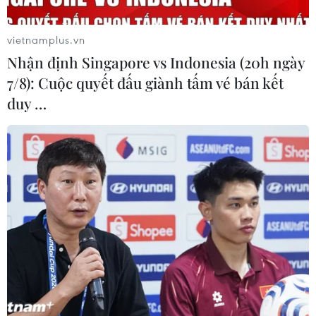
vietnamplus.vn
Nhận định Singapore vs Indonesia (20h ngày
7/8): Cuộc quyết đấu giành tấm vé bán kết
#Du lịch Thái Bình
#Đền Trần Thái Bình
#Lễ rước nước
duy …
#Lễ hội đền Trần
#Tin tức
#Tin nóng
#Tin tức hot
#Thời sự
Hưng Yên
Thái Bình
Theo dõi VietnamPlus