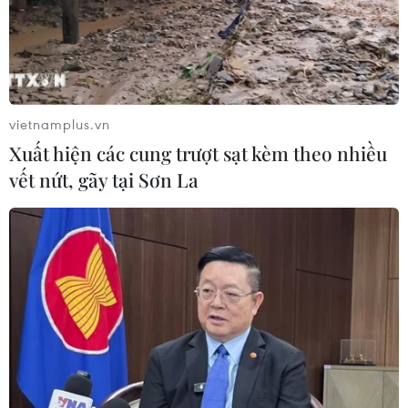
Lễ hội Cầu ngư Phan Thiết mang
đậm nét văn hóa của ngư dân vùng
biển Lâm Đồng
vietnamplus.vn
01/08/2026 14:15
Xuất hiện các cung trượt sạt kèm theo nhiều
vết nứt, gãy tại Sơn La
Lào Cai sắp tổ chức Lễ hội Cốm
"Hương sắc mùa thu Tú Lệ" năm
2026
31/07/2026 00:00
Hình thành chuỗi sản phẩm du lịch
tại “Địa đạo Kỳ Anh-Bãi sậy sông
Đầm”
24/07/2026 16:00