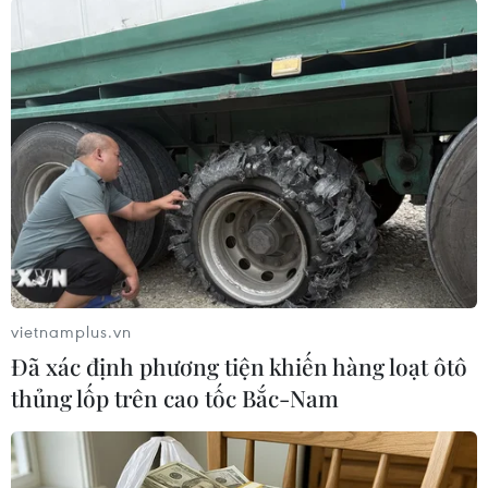
thống của huyện Hưng Hà, đi theo kiệu rước
Thái sư Trần Thủ Độ. Được tham gia các đoàn tế
là niềm vui của người dân địa phương, ai cũng
phấn khởi và mang theo niềm tin về một năm
mới nhiều may mắn, mưa thuận gió hoà, sản
xuất thắng lợi.
Đoàn rước nước thực hiện bằng cả đường thủy
và đường bộ. Trước khi đoàn rước khởi hành,
các bậc cao niên thắp hương kính cẩn mời anh
linh các vị vua Trần chứng giám. Đoàn rước
xuất phát từ sân Đền, dẫn đầu là đội múa lân,
vietnamplus.vn
kiệu mang liệt vị liệt tổ nhà Trần: Trần Kinh,
Đã xác định phương tiện khiến hàng loạt ôtô
Trần Hấp, Trần Thừa, Trần Lý và Thái sư Trần
thủng lốp trên cao tốc Bắc-Nam
Thủ Ðộ.
Tiếp theo là đoàn rước thuộc các làng, xã trong
và ngoài huyện. Đoàn rước đi đến đâu đều có