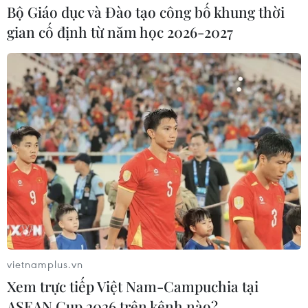
Đêm 1/3, (tức 14 tháng Giêng năm Mậu Tuất), tại Di tích
Bộ Giáo dục và Đào tạo công bố khung thời
quốc gia đặc biệt đền Trần Thương, xã Nhân Đạo,
gian cố định từ năm học 2026-2027
huyện Lý Nhân, tỉnh Hà Nam đã diễn ra Lễ phát lương
Đức Thánh Trần Xuân Mậu Tuất năm 2018.
vietnamplus.vn
Xem trực tiếp Việt Nam-Campuchia tại
ASEAN Cup 2026 trên kênh nào?