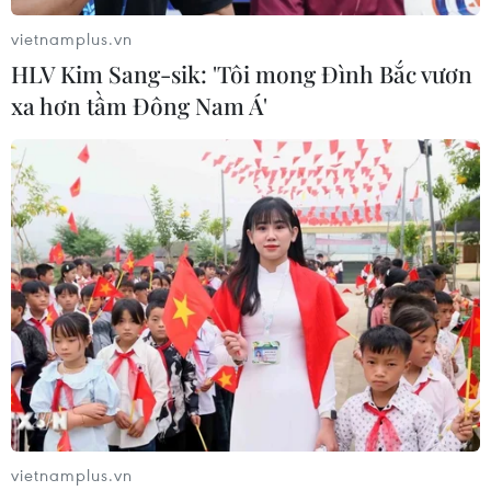
TIN LIÊN QUAN
vietnamplus.vn
HLV Kim Sang-sik: 'Tôi mong Đình Bắc vươn
xa hơn tầm Đông Nam Á'
Lễ Phát lương Đức Thánh Trần đền Trần
Thương - Hà Nam
01/03/2018 15:02
vietnamplus.vn