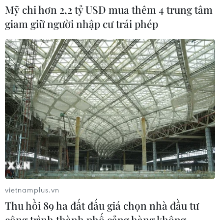
Mỹ chi hơn 2,2 tỷ USD mua thêm 4 trung tâm
Lễ hội Sầu riêng Đắk Lắk 2026:
giam giữ người nhập cư trái phép
Quảng bá điểm đến kết nối khu vực
Tây Nguyên
20/07/2026 08:26
Festival Biển Khánh Hòa: Sắc màu
đại dương-Vươn tầm quốc tế
19/07/2026 14:43
Quảng Ninh: Lễ hội Xuống đồng tôn
vinh truyền thống khai hoang vùng
Hà Nam
vietnamplus.vn
19/07/2026 09:00
Thu hồi 89 ha đất đấu giá chọn nhà đầu tư
công trình thành phố cảng hàng không