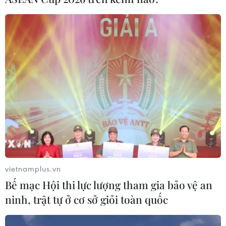
Dòng người trật tự, xếp hàng xin ấn đền
Trần cầu may
02/03/2018 02:19
Khác với cảnh chen lấn, xô đẩy trong các mùa lễ trước
đây, năm nay, tại các điểm phát ấn đền Trần (Nam
Định), hàng trăm du khách thập phương đều trật tự, xếp
hàng kiên nhẫn đợi đến lượt của mình.
vietnamplus.vn
Bế mạc Hội thi lực lượng tham gia bảo vệ an
ninh, trật tự ở cơ sở giỏi toàn quốc