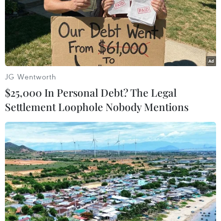
may mắn. Chum nước được cẩn trọng đặt lên
bành, dùng dây lụa đỏ chằng buộc cẩn thận để
tránh bị đổ trong khi khiêng kiệu. Hoàn thành
nghi thức lấy nước, đoàn rước lại trở về Đền thờ
các vị vua Trần. Về tới sân Đền, đoàn rước lần
lượt đi vào hành lễ, đoàn kiệu do các thanh
JG Wentworth
niên trai tráng rước qua cổng là bắt đầu quay
$25,000 In Personal Debt? The Legal
đủ ba vòng rồi đi vòng vào Đền. Nước được đem
Settlement Loophole Nobody Mentions
về đền mới là lúc tổ chức cho làng, cho các đoàn
tới tế lễ.
Ông Nguyễn Công Khanh, Trưởng phòng Văn
hóa huyện Hưng Hà cho biết, nghi lễ rước nước
được phục dựng từ năm 2010 và duy trì thực
hiện cho đến nay. Đây là nét đẹp văn hoá truyền
thống của người dân địa phương và nghi thức
đầu tiên trong Lễ hội Đền Trần (Thái Bình). Sau