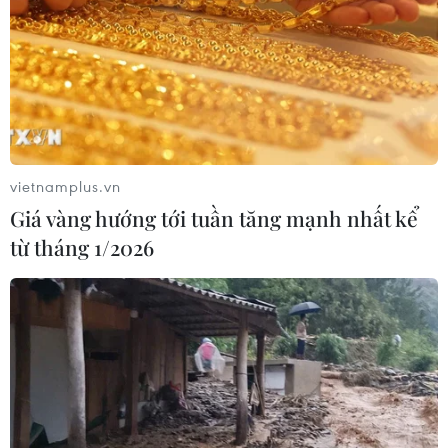
04/08/2026 14:56
Tuyên Quang: Lễ hội hoa Tam giác
mạch 2026 sẽ khai mạc ngày 6/11 tại
Đồng Văn
04/08/2026 14:13
vietnamplus.vn
Giá vàng hướng tới tuần tăng mạnh nhất kể
Đặc sắc lễ hội nghệ thuật dân
từ tháng 1/2026
gian tại Kyrgyzstan
03/08/2026 05:45
Độc đáo nghi lễ rước Lệnh Ông Sanh
tại Lễ hội Cầu ngư Phan Thiết
02/08/2026 04:44