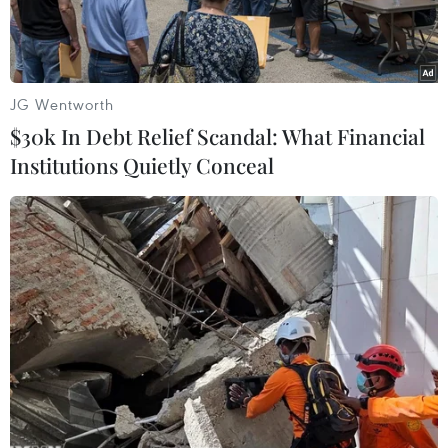
vua Trần.
JG Wentworth
$30k In Debt Relief Scandal: What Financial
Institutions Quietly Conceal
Nước làm lễ sau khi được lấy sẽ được mang về đền thờ 3 tháng
10 ngày. (Ảnh: Thế Duyệt/TTXVN)
Đã thành thông lệ, hằng năm cứ đến ngày 13