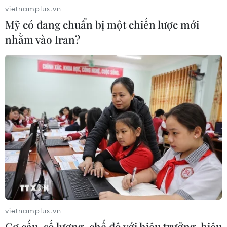
Malaysia: Thủ đô Kuala Lumpur vắng vẻ
'chưa từng thấy trong đời'
18/03/2020 14:49
Các con đường ở thủ đô Kuala Lumpur của Malaysia
bỗng trở nên vắng vẻ lạ thường, điều mà như lời người
dân nơi đây là “chưa từng nhìn thấy trong đời.”
vietnamplus.vn
Sập công trình tại Cuba khiến 2 người tử
vong