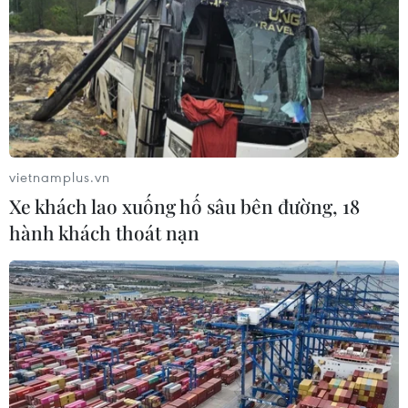
và giúp những người bị mất việc, xây dựng các
ngành công nghiệp mới thông qua chính sách
công nghiệp mạnh mẽ cũng như đầu tư nghiên
vietnamplus.vn
cứu và phát triển để chuẩn bị cho chu kỳ tiếp
Phép thử sức chống chịu của kinh tế ASEAN
theo.
Theo cựu Thứ trưởng Liew Chin Tong, người
dân Malaysia cần một chính phủ hoàn toàn hòa
hợp, cảnh giác và nhanh nhẹn trong vai trò dẫn
đường và lãnh đạo, biến Malaysia trở thành
ngôi nhà an toàn cho tất cả người dân, cũng
như xây dựng được các ngành công nghiệp mới,
tạo việc làm cho người dân Malaysia./.
(Vietnam+)