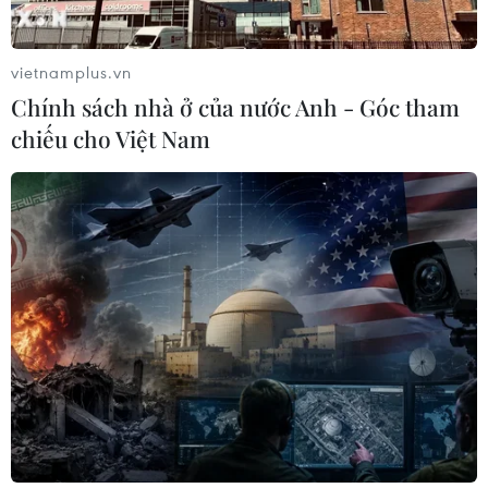
nhằm vào Iran?
TIN LIÊN QUAN
vietnamplus.vn
Cơ cấu, số lượng, chế độ với hiệu trưởng, hiệu
phó khi sắp xếp cơ sở giáo dục