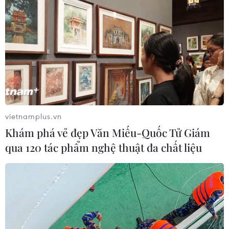
1 người thiệt mạng và 12 khác bị thương.
vietnamplus.vn
Khám phá vẻ đẹp Văn Miếu-Quốc Tử Giám
qua 120 tác phẩm nghệ thuật đa chất liệu
Italy: Nổ đường ống khiến ngôi nhà 4 tầng
đổ sập, 12 người mất tích
12/12/2021 02:58