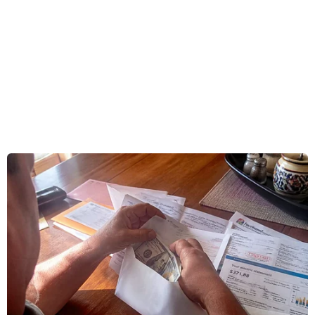
Công tác sơ tán, cứu hộ và cứu nạn đã nhanh
chóng được triển khai, song giới chức nước này
lo ngại có khả năng nhiều người thiệt mạng
trong vụ sập nhà này.
[Vụ sập nhà tại Italy khiến 4 người thiệt
mạng, 5 người mất tích]
Theo Văn phòng tìm kiếm cứu nạn của tỉnh
Nam Kalimantan, vụ sập nhà xảy ra vào lúc
16h30 ngày 18/4 (giờ địa phương). Chưa rõ
nguyên nhân vụ tai nạn và số lượng người có
mặt ở tòa nhà này tại thời điểm tòa nhà bị sập.
Lực lượng tìm kiếm cứu nạn đang nỗ lực tìm
kiếm người mất tích trong đống đổ nát./.