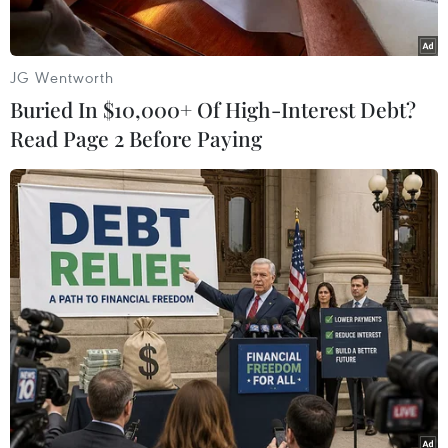
(TTXVN/Vietnam+)
JG Wentworth
Buried In $10,000+ Of High-Interest Debt?
Read Page 2 Before Paying
#siêu thị mini
#tòa nhà bị sập
#sập nhà
#người mất tích
Indonesia