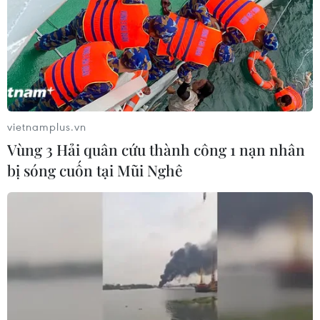
Một tòa nhà 4 tầng tại thị trấn Ravanusa, vùng Sicily của
Italy đã bị sập sau vụ nổ đường ống khí đốt khiến 12
người mất tích, trong đó có 3 trẻ em.
vietnamplus.vn
Vùng 3 Hải quân cứu thành công 1 nạn nhân
bị sóng cuốn tại Mũi Nghê
Vụ sập nhà tại Italy khiến 4 người thiệt