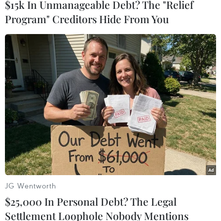
$15k In Unmanageable Debt? The "Relief
Program" Creditors Hide From You
Gruzia: Sập tòa nhà dân cư tại Batumi
khiến nhiều người bị thương
08/10/2021 10:59
Hai kênh truyền hình trên đều đăng tải hình ảnh cho
thấy một tòa nhà cao khoảng 5 tầng với một phần ở
giữa đã biến thành đống đổ nát. Các nhân viên cứu hộ
đã được điều động đến hiện trường.
JG Wentworth
$25,000 In Personal Debt? The Legal
Settlement Loophole Nobody Mentions