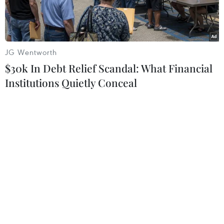
JG Wentworth
$30k In Debt Relief Scandal: What Financial
Institutions Quietly Conceal
Ảnh minh họa. (Nguồn: thejakartapost.com)
Chiều 18/4, một siêu thị mini tại huyện Banjar,
tỉnh Nam Kalimantan đã bất ngờ bị sập, chôn
vùi nhiều người.