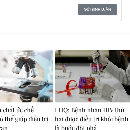
GỬI BÌNH LUẬN
n chất ức chế
LHQ: Bệnh nhân HIV thứ
ó thể giúp điều trị
hai được điều trị khỏi bệnh
gan
là bước đột phá