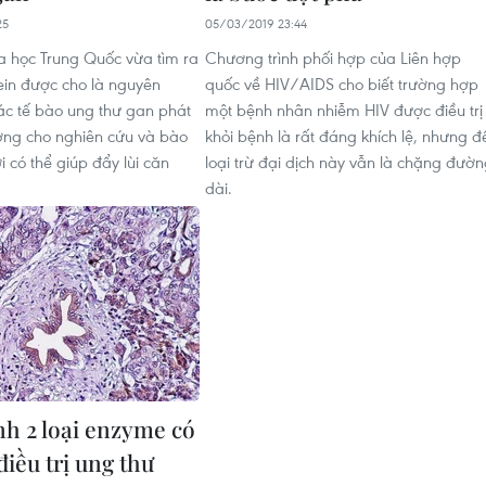
25
05/03/2019 23:44
 học Trung Quốc vừa tìm ra
Chương trình phối hợp của Liên hợp
tein được cho là nguyên
quốc về HIV/AIDS cho biết trường hợp
ác tế bào ung thư gan phát
một bệnh nhân nhiễm HIV được điều trị
ờng cho nghiên cứu và bào
khỏi bệnh là rất đáng khích lệ, nhưng đ
 có thể giúp đẩy lùi căn
loại trừ đại dịch này vẫn là chặng đườ
dài.
nh 2 loại enzyme có
điều trị ung thư