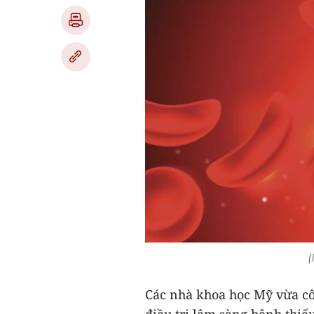
(
Các nhà khoa học Mỹ vừa cô
điều trị lâm sàng bệnh thi