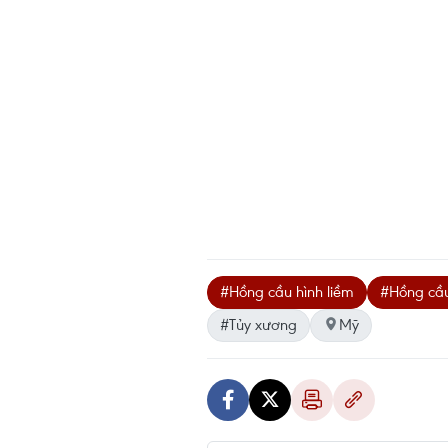
#Hồng cầu hình liềm
#Hồng cầ
#Tủy xương
Mỹ