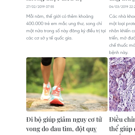
27/02/2019 07:55
04/03/2019 22:
Mỗi năm, thế giới có thêm khoảng
Các nhà khoa
400.000 trẻ em mắc ung thư, song chỉ
một loại pro
một nửa trong số này đăng ký điều trị tại
nhân khiến c
các cơ sở y tế quốc gia.
triển, mở đư
chế thuốc mới
bệnh này.
Đi bộ giúp giảm nguy cơ tử
Điều chỉ
vong do đau tim, đột quỵ
thể giúp 