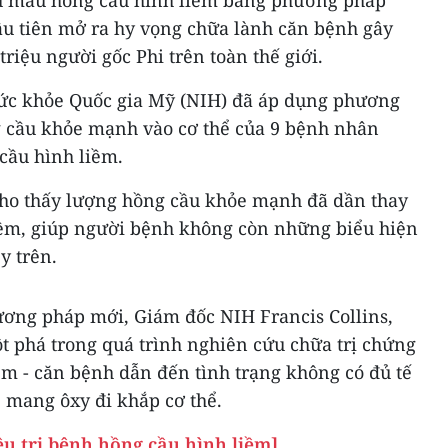
đầu tiên mở ra hy vọng chữa lành căn bệnh gây
riệu người gốc Phi trên toàn thế giới.
Sức khỏe Quốc gia Mỹ (NIH) đã áp dụng phương
g cầu khỏe mạnh vào cơ thể của 9 bệnh nhân
cầu hình liềm.
 cho thấy lượng hồng cầu khỏe mạnh đã dần thay
liềm, giúp người bệnh không còn những biểu hiện
y trên.
ương pháp mới, Giám đốc NIH Francis Collins,
t phá trong quá trình nghiên cứu chữa trị chứng
ềm - căn bệnh dẫn đến tình trạng không có đủ tế
mang ôxy đi khắp cơ thể.
ều trị bệnh hồng cầu hình liềm]