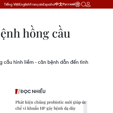
Tiếng Việt
English
Français
Español
中文
Русский
bệnh hồng cầu
 cầu hình liềm - căn bệnh dẫn đến tình
ĐỌC NHIỀU
Phát hiện chủng probiotic mới giúp ức
chế vi khuẩn HP gây bệnh dạ dày