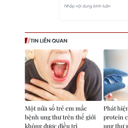
TIN LIÊN QUAN
Một nửa số trẻ em mắc
Phát hiệ
bệnh ung thư trên thế giới
protein c
không được điều trị
ung thư 