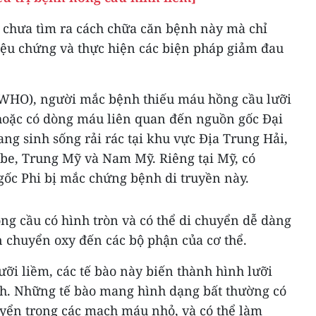
ới chưa tìm ra cách chữa căn bệnh này mà chỉ
riệu chứng và thực hiện các biện pháp giảm đau
 (WHO), người mắc bệnh thiếu máu hồng cầu lưỡi
 hoặc có dòng máu liên quan đến nguồn gốc Đại
ang sinh sống rải rác tại khu vực Địa Trung Hải,
ibe, Trung Mỹ và Nam Mỹ. Riêng tại Mỹ, có
gốc Phi bị mắc chứng bệnh di truyền này.
ng cầu có hình tròn và có thể di chuyển dễ dàng
 chuyển oxy đến các bộ phận của cơ thể.
ưỡi liềm, các tế bào này biến thành hình lưỡi
nh. Những tế bào mang hình dạng bất thường có
uyển trong các mạch máu nhỏ, và có thể làm