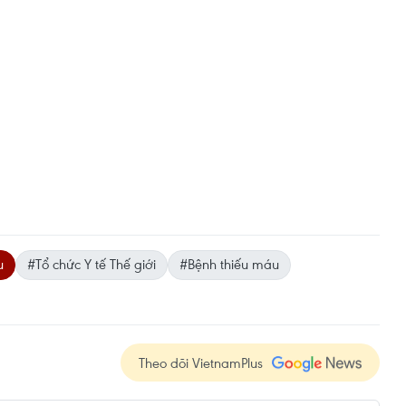
u
#Tổ chức Y tế Thế giới
#Bệnh thiếu máu
Theo dõi VietnamPlus