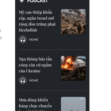
PODCAST
Mỹ can thiệp khẩn
cấp, ngăn Israel mở
rộng đòn trừng phạt
Hezbollah
ể
ng
NGHE
Nga thông báo tấn
công căn cứ ngầm
của Ukraine
NGHE
Mưa dông khiến
hàng chục chuyến