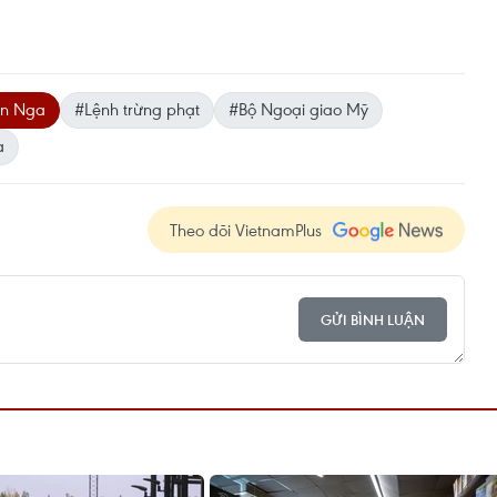
n Nga
#Lệnh trừng phạt
#Bộ Ngoại giao Mỹ
a
Theo dõi VietnamPlus
GỬI BÌNH LUẬN