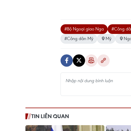
#Bộ Ngoại giao Nga
#Công dâ
#Công dân Mỹ
Mỹ
Ng
TIN LIÊN QUAN