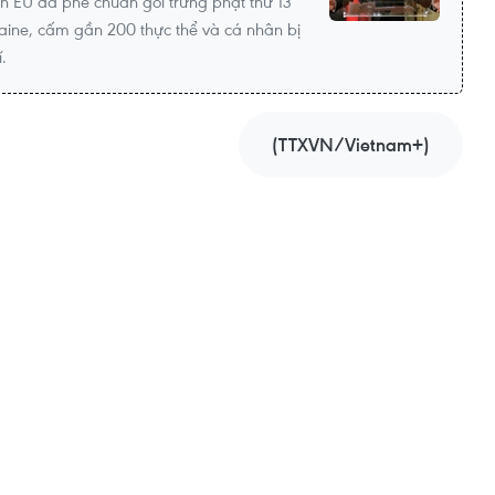
n EU đã phê chuẩn gói trừng phạt thứ 13
ine, cấm gần 200 thực thể và cá nhân bị
.
(TTXVN/Vietnam+)