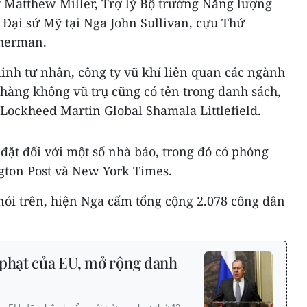
 Matthew Miller, Trợ lý Bộ trưởng Năng lượng
Đại sứ Mỹ tại Nga John Sullivan, cựu Thứ
Sherman.
ninh tư nhân, công ty vũ khí liên quan các ngành
hàng không vũ trụ cũng có tên trong danh sách,
y Lockheed Martin Global Shamala Littlefield.
đặt đối với một số nhà báo, trong đó có phóng
gton Post và New York Times.
nói trên, hiện Nga cấm tổng cộng 2.078 công dân
 phạt của EU, mở rộng danh