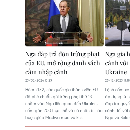
Nga đáp trả đòn trừng phạt
Nga gia 
của EU, mở rộng danh sách
cảnh với 
cấm nhập cảnh
Ukraine
23/02/2024 13:23
25/12/2023 11:18
Hôm 21/2, các quốc gia thành viên EU
Lệnh cấm xe
đã phê chuẩn gói trừng phạt thứ 13
áp dụng từ 
nhằm vào Nga liên quan đến Ukraine,
đáp trả quyế
cấm gần 200 thực thể và cá nhân bị cáo
cảnh đối với
buộc giúp Moskva mua vũ khí.
Nga và Belar