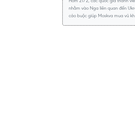
Hôm 21/2, các quốc gia thành viê
nhằm vào Nga liên quan đến Ukra
cáo buộc giúp Moskva mua vũ khí