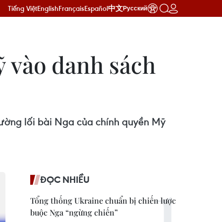
Tiếng Việt
English
Français
Español
中文
Русский
ỹ vào danh sách
đường lối bài Nga của chính quyền Mỹ
ĐỌC NHIỀU
Tổng thống Ukraine chuẩn bị chiến lược
buộc Nga “ngừng chiến”