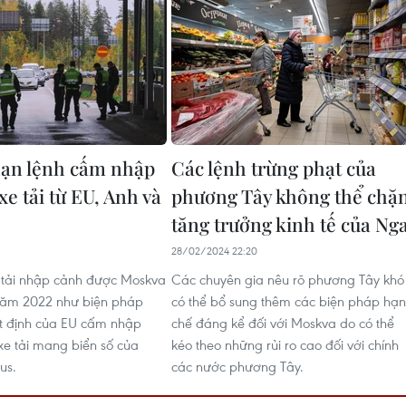
hạn lệnh cấm nhập
Các lệnh trừng phạt của
xe tải từ EU, Anh và
phương Tây không thể chặ
tăng trưởng kinh tế của Ng
28/02/2024 22:20
 tải nhập cảnh được Moskva
Các chuyên gia nêu rõ phương Tây khó
năm 2022 như biện pháp
có thể bổ sung thêm các biện pháp hạn
t định của EU cấm nhập
chế đáng kể đối với Moskva do có thể
 xe tải mang biển số của
kéo theo những rủi ro cao đối với chính
us.
các nước phương Tây.