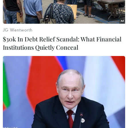
JG Wentworth
$30k In Debt Relief Scandal: What Financial
Institutions Quietly Conceal
Ánh sáng lung linh tại Ngọ Môn ở Tử Cấm Thành, Bắc Kinh,
Trung Quốc. (Nguồn: THX/TTXVN)