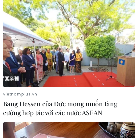
vietnamplus.vn
Ánh sáng lung linh tại Tử Cấm Thành ở Bắc Kinh, Trung
Bang Hessen của Đức mong muốn tăng
Quốc. (Nguồn: THX/TTXVN)
cường hợp tác với các nước ASEAN
(TTXVN/Vietnam+)