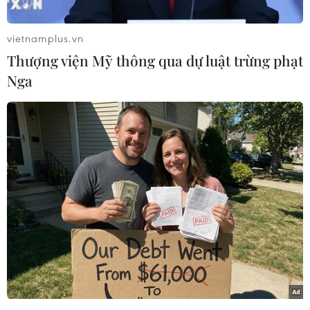
vietnamplus.vn
Thượng viện Mỹ thông qua dự luật trừng phạt
Nga
Tử Cấm Thành - khu di tích lịch sử nổi tiếng ở Bắc Kinh (Trung
Quốc) - đã lần đầu tiên mở cửa cho khách tham quan vào ban
đêm trong suốt 94 năm qua, kể từ khi nơi đây trở thành một
viện bảo tàng. (Nguồn: THX/TTXVN)