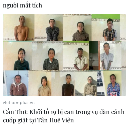
tức là trung bình 130 triệu lượt xem cho mỗi tập.
người mất tích
vietnamplus.vn
Tử Cấm Thành lần đầu mở cửa cho khách
Cần Thơ: Khởi tố 19 bị can trong vụ dàn cảnh
tham quan vào ban đêm
cướp giật tại Tân Huê Viên
20/02/2019 08:00