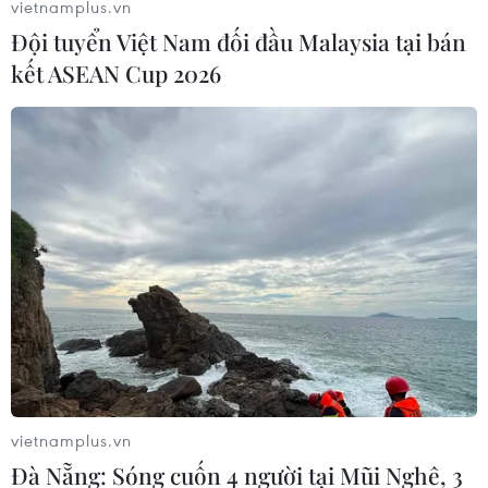
vietnamplus.vn
Đội tuyển Việt Nam đối đầu Malaysia tại bán
kết ASEAN Cup 2026
Bộ phim cung đấu "Diên Hi công lược" phá
kỷ lục người xem
24/08/2018 03:58
Tổng cộng, bộ phim "Diên Hi công lược" đã đạt được
vietnamplus.vn
5,6 tỷ lượt xem từ khi được phát sóng hồi tháng trước,
Đà Nẵng: Sóng cuốn 4 người tại Mũi Nghê, 3