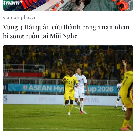
vietnamplus.vn
Vùng 3 Hải quân cứu thành công 1 nạn nhân
bị sóng cuốn tại Mũi Nghê
Hơn 30 triệu USD cho chiếc bát cực hiếm
của Hoàng đế Khang Hy
03/04/2018 22:25
Một chiếc bát cực hiếm từ đời nhà Thanh, vốn được làm
cho Hoàng đế Khang Hy của Trung Quốc, đã được bán
với giá 30,4 triệu USD.