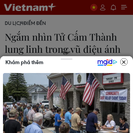
DU LỊCH
ĐIỂM ĐẾN
Ngắm nhìn Tử Cấm Thành
lung linh trong vũ điệu ánh
sáng
Khám phá thêm
20/02/2019 22:00
Du khách thập phương có thể đắm chìm trong vũ
điệu ánh sáng của đèn lồng, đèn laser sặc sỡ lung
linh thắp sáng bầu trời đêm của Tử Cấm Thành.