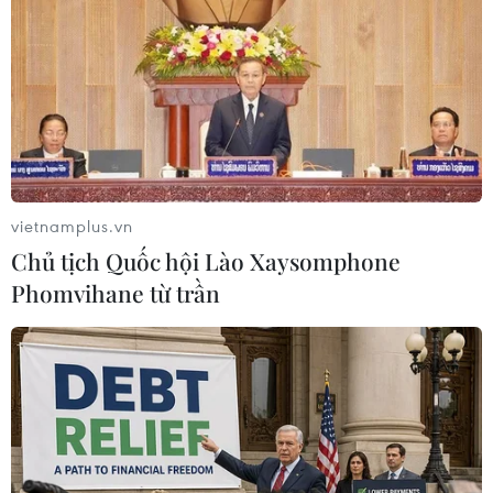
Theo dõi VietnamPlus
TIN LIÊN QUAN
vietnamplus.vn
Chủ tịch Quốc hội Lào Xaysomphone
Phomvihane từ trần