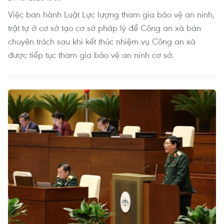
Việc ban hành Luật Lực lượng tham gia bảo vệ an ninh,
trật tự ở cơ sở tạo cơ sở pháp lý để Công an xã bán
chuyên trách sau khi kết thúc nhiệm vụ Công an xã
được tiếp tục tham gia bảo vệ an ninh cơ sở.