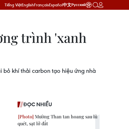
Tiếng Việt
English
Français
Español
中文
Русский
ơng trình 'xanh
i bỏ khí thải carbon tạo hiệu ứng nhà
ĐỌC NHIỀU
Mường Than tan hoang sau lũ
quét, sạt lở đất