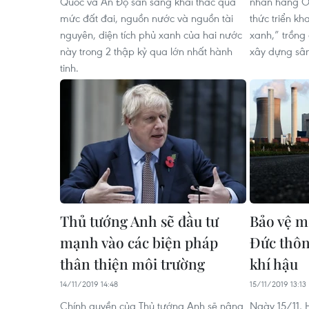
Quốc và Ấn Độ sẵn sàng khai thác quá
nhãn hàng O
mức đất đai, nguồn nước và nguồn tài
thức triển k
nguyên, diện tích phủ xanh của hai nước
xanh,” trồng
này trong 2 thập kỷ qua lớn nhất hành
xây dựng sân 
tinh.
Thủ tướng Anh sẽ đầu tư
Bảo vệ m
mạnh vào các biện pháp
Đức thôn
thân thiện môi trường
khí hậu
14/11/2019 14:48
15/11/2019 13:13
Chính quyền của Thủ tướng Anh sẽ nâng
Ngày 15/11, 