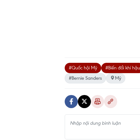
#Quốc hội Mỹ
#Biến đổi khí hậu
#Bernie Sanders
Mỹ