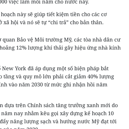
.000 việc làm mỗi năm cho nước này.
oạch này sẽ giúp tiết kiệm tiền cho các cơ
xã hội và nó sẽ tự “chi trả” cho bản thân.
ơ quan Bảo vệ Môi trường Mỹ, các tòa nhà dân cư
hoảng 12% lượng khí thải gây hiệu ứng nhà kính
 New York đã áp dụng một số biện pháp bắt
ao tầng và quy mô lớn phải cắt giảm 40% lượng
kính vào năm 2030 từ mức ghi nhận hồi năm
n dựa trên Chính sách tăng trưởng xanh mới do
u năm nay nhằm kêu gọi xây dựng kế hoạch 10
đẩy năng lượng sạch và hướng nước Mỹ đạt tới