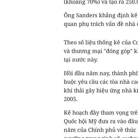
(khoảng 70%) và tạo ra 250
Ông Sanders khẳng định kế h
quan phụ trách vấn đề nhà ở 
Theo số liệu thống kê của C
và thương mại "đóng góp" k
tại nước này.
Hồi đầu năm nay, thành phố
buộc yêu cầu các tòa nhà c
khí thải gây hiệu ứng nhà 
2005.
Kế hoạch đầy tham vọng trê
Quốc hội Mỹ đưa ra vào đầ
năm của Chính phủ về thúc 