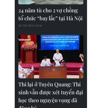
24 năm tù cho 2 vợ chồng
tổ chức “bay lắc” tại Hà Nội
06/08/2026 03:46
Thi lại ở Tuyên Quang: Thí
sinh vẫn được xét tuyển đại
học theo nguyện vọng đã