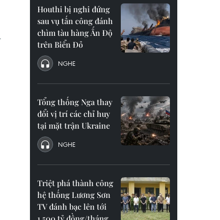
Houthi bị nghi đứng
sau vụ tấn công đánh
chìm tàu hàng Ấn Độ
.
trên Biển Đỏ
NGHE
Tổng thống Nga thay
đổi vị trí các chỉ huy
tại mặt trận Ukraine
NGHE
Triệt phá thành công
hệ thống Lương Sơn
TV đánh bạc lên tới
1.500 tỷ đồng/tháng