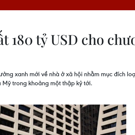
ất 180 tỷ USD cho chư
rưởng xanh mới về nhà ở xã hội nhằm mục đích loạ
a Mỹ trong khoảng một thập kỷ tới.