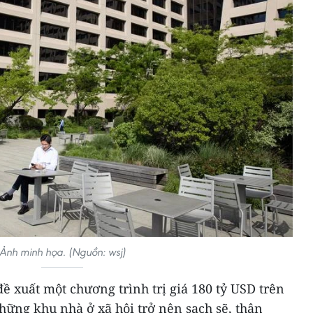
Ảnh minh họa. (Nguồn: wsj)
ề xuất một chương trình trị giá 180 tỷ USD trên
hững khu nhà ở xã hội trở nên sạch sẽ, thân