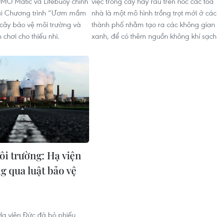
MO Matic và Lifebuoy chính
việc trồng cây hay rau trên nóc các tòa
hai Chương trình “Ươm mầm
nhà là một mô hình trồng trọt mới ở các
 cây bảo vệ môi trường và
thành phố nhằm tạo ra các không gian
chơi cho thiếu nhi.
xanh, để có thêm nguồn không khí sạch
ôi trường: Hạ viện
g qua luật bảo vệ
Hạ viện Đức đã bỏ phiếu