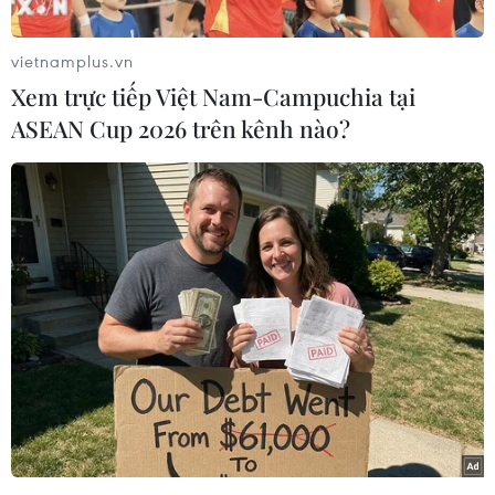
đặc biệt để thảo luận về việc ông Donald Trump
thắng cử Tổng thống Mỹ của ngoại trưởng các
vietnamplus.vn
nước thuộc Liên minh châu Âu (EU) dự kiến
Xem trực tiếp Việt Nam-Campuchia tại
diễn ra hôm nay (13/11).
ASEAN Cup 2026 trên kênh nào?
Tuy nhiên, người phát ngôn của Bộ Ngoại giao
Anh cho biết ông Johnson sẽ vẫn tham dự cuộc
họp thường kỳ giữa các ngoại trưởng EU hôm
14/11.
BBC cũng cho biết một quan chức cấp cao của
Anh sẽ được cử thay ông Johnson để tham dự
cuộc họp đặc biệt nói trên.
Giải thích việc ông Johnson không tham gia
cuộc họp đặc biệt của các ngoại trưởng EU bàn
về việc ông Trump thắng cử, Người phát ngôn