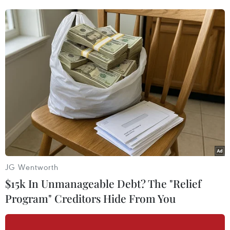
(Vietnam+)
JG Wentworth
$15k In Unmanageable Debt? The "Relief
#Bầu cử Mỹ
#Ngoại trưởng Anh
#Boris Johnson
Program" Creditors Hide From You
#Liên minh châu Âu
#EU
#Donald Trump
Anh