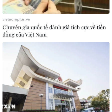
vietnamplus.vn
Chuyên gia quốc tế đánh giá tích cực về tiền
đồng của Việt Nam
Hậu Brexit: Anh cam kết sẽ mở cửa với
người lao động EU
01/10/2016 13:23