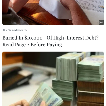
JG Wentworth
Buried In $10,000+ Of High-Interest Debt?
Read Page 2 Before Paying
Ngoại trưởng Anh: Tiến trình rút khỏi EU
sẽ không kéo dài
26/09/2016 10:53
Ngoại trưởng Anh Boris Johnson tuyên bố Anh cần phải
làm nhiều việc hơn trước khi bắt đầu thủ tục chính thức
rút khỏi EU, nhưng một khi đã bắt đầu thì sẽ không để
cho tiến trình đó kéo dài.