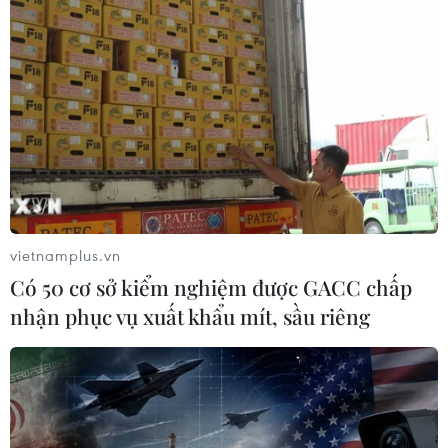
vietnamplus.vn
Có 50 cơ sở kiểm nghiệm được GACC chấp
nhận phục vụ xuất khẩu mít, sầu riêng