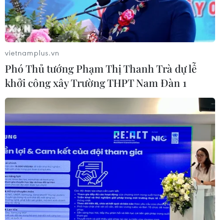
04/08/2026 05:54
Vì sao Google khiến Mỹ và
vietnamplus.vn
EU đối đầu về chủ quyền số?
Phó Thủ tướng Phạm Thị Thanh Trà dự lễ
04/08/2026 04:13
khởi công xây Trường THPT Nam Đàn 1
Máy bay chở khách nội địa đầu tiên
của Nga hoàn tất chuyến bay thử
nghiệm
04/08/2026 01:25
Bí mật sau những chung cư không
niên hạn ở Pháp
04/08/2026 01:03