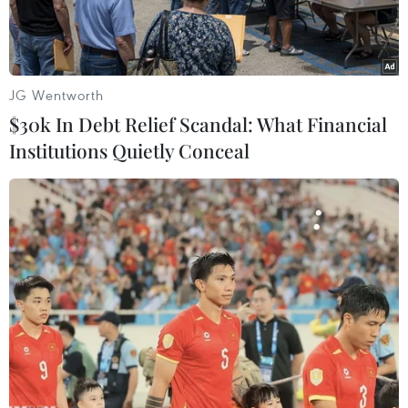
JG Wentworth
$30k In Debt Relief Scandal: What Financial
Institutions Quietly Conceal
Ngoại trưởng Anh Boris Johnson tại một hội nghị ở Birmingham
ngày 2/10 vừa qua. (Ảnh: THX/TTXVN)
Theo BBC tối 12/11, Ngoại trưởng Anh Boris
Johnson tuyên bố sẽ không tham dự cuộc họp