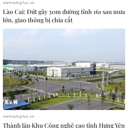
vietnamplus.vn
Lào Cai: Đứt gãy 30m đường tỉnh 161 sau mưa
lớn, giao thông bị chia cắt
CƠ QUAN CHỦ QUẢN: THÔNG TẤN XÃ VIỆT NAM
Tổng Biên tập: TRẦN TIẾN DUẨN
Phó Tổng Biên tập: NGUYỄN THỊ TÁM, KHÚC THANH
THỦY
Sở hữu trí tuệ
Quy định sử dụng
RSS
Hỗ trợ
Ngôn ngữ
TTXVN
Dịch vụ tin
Quảng cáo
Liên hệ
vietnamplus.vn
Thành lập Khu Công nghệ cao tỉnh Hưng Yên