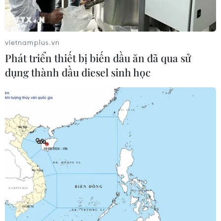
vietnamplus.vn
Phát triển thiết bị biến dầu ăn đã qua sử
dụng thành dầu diesel sinh học
Ukraine lập trung tâm xử lý khủng hoảng
liên quan nhà máy Zaporizhzhia
17/08/2022 22:54
Nga và Ukraine vẫn liên tục đổ lỗi cho nhau về các vụ
bắn phá nhà máy Zaporizhzhia, một trong những tổ hợp
năng lượng nguyên tử lớn nhất châu Âu và chiếm 25%
sản lượng điện của Ukraine.