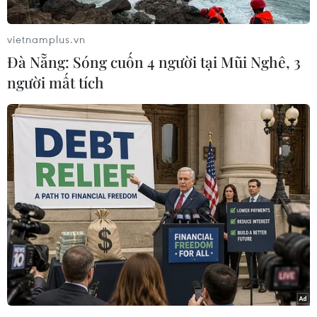
tục hỗ trợ các nhu cầu quốc phòng của Kiev,
cũng như kế hoạch của Ukraine tổ chức các hoạt
vietnamplus.vn
động mừng Quốc khánh vào ngày 24/8.
Đà Nẵng: Sóng cuốn 4 người tại Mũi Nghê, 3
Theo thông cáo của Bộ Ngoại giao Mỹ, Ngoại
người mất tích
trưởng Blinken đã cập nhật với người đồng cấp
Ukraine về việc Washington cung cấp hỗ trợ an
ninh cho Kiev và đề cập tình hình an ninh xung
quanh nhà máy điện hạt nhân Zaporizhzhia.
[Tổng Thư ký Antonio Guterres và phái đoàn
Liên hợp quốc đến Ukraine]
Ngoại trưởng Blinken hoan nghênh các nhà
chức trách và các nhà vận hành nhà máy điện
hạt nhân của Ukraine đã cam kết đảm bảo an
toàn và an ninh hạt nhân trong điều kiện này.