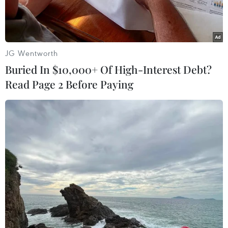
JG Wentworth
Buried In $10,000+ Of High-Interest Debt?
Read Page 2 Before Paying
Toàn cảnh nhà máy điện hạt nhân Zaporizhzhia. (Ảnh:
AFP/TTXVN)
Ngày 17/8, Ngoại trưởng Mỹ Antony Blinken đã
có cuộc điện đàm với người đồng cấp Ukraine
Dmytro Kuleba trao đổi về việc Washington tiếp