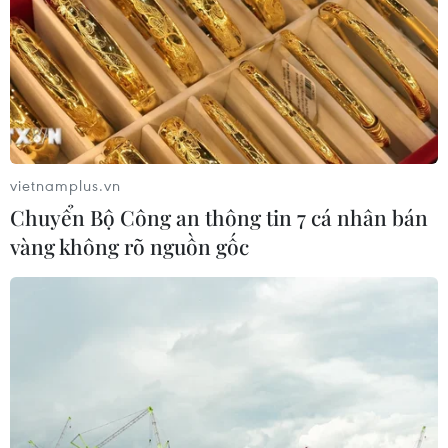
vietnamplus.vn
Chuyển Bộ Công an thông tin 7 cá nhân bán
TIN CÙNG CHUYÊN MỤC
vàng không rõ nguồn gốc
Iceland trước cuộc trưng cầu ý dân
về nối lại đàm phán gia nhập EU
08/08/2026 07:54
Italy bác tối hậu thư của Tây Ban Nha
về kiểm soát biên giới