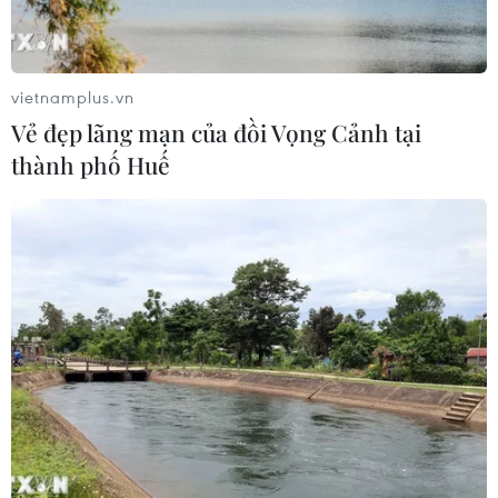
04/08/2026 01:25
Xem thêm
vietnamplus.vn
Vẻ đẹp lãng mạn của đồi Vọng Cảnh tại
thành phố Huế
CƠ QUAN CHỦ QUẢN: THÔNG TẤN XÃ VIỆT NAM
Tổng Biên tập: TRẦN TIẾN DUẨN
Phó Tổng Biên tập: NGUYỄN THỊ TÁM, KHÚC THANH
THỦY
Sở hữu trí tuệ
Quy định sử dụng
RSS
Hỗ trợ