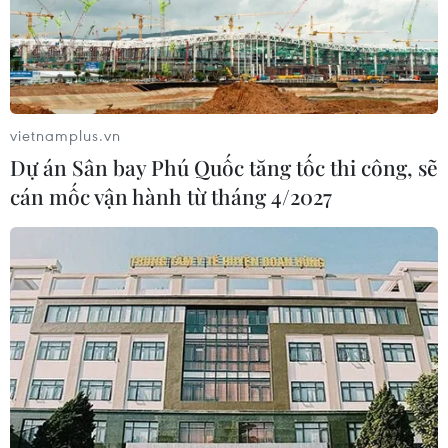
08/08/2026 07:27
EU triển khai mạng vệ tinh riêng,
củng cố chủ quyền số
vietnamplus.vn
08/08/2026 04:15
Dự án Sân bay Phú Quốc tăng tốc thi công, sẽ
cán mốc vận hành từ tháng 4/2027
Liên hợp quốc kêu gọi chấm dứt tấn
công dân thường trong xung đột
Nga-Ukraine
07/08/2026 04:29
Chính sách nhà ở của nước Anh -
Góc tham chiếu cho Việt Nam
07/08/2026 04:08