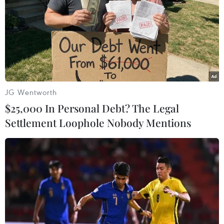
khởi hành từ Chornomorsk
17/08/2022 14:50
Năm tàu là số lượng tàu chở hàng nông sản nhiều nhất
được triển khai theo thỏa thuận xuất khẩu ngũ cốc do
Ukraine và Nga ký hồi tháng 7 vừa qua dưới sự bảo
lãnh của Liên hợp quốc và Thổ Nhĩ Kỳ.
JG Wentworth
$25,000 In Personal Debt? The Legal
Settlement Loophole Nobody Mentions