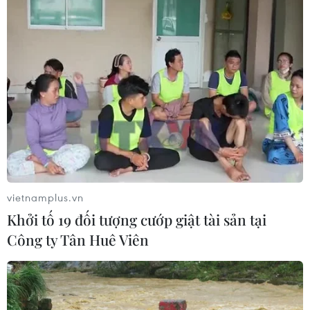
xuất hiện tại sân bay
05/08/2026 23:43
Bất ổn địa chính trị kìm hãm tăng
trưởng Eurozone
05/08/2026 22:59
Tổng thống Nga thay đổi vị
vietnamplus.vn
trí các chỉ huy tại mặt trận Ukraine
Khởi tố 19 đối tượng cướp giật tài sản tại
05/08/2026 15:26
Công ty Tân Huê Viên
Đâm dao ở trung tâm London, một
nữ nghi phạm bị bắt giữ