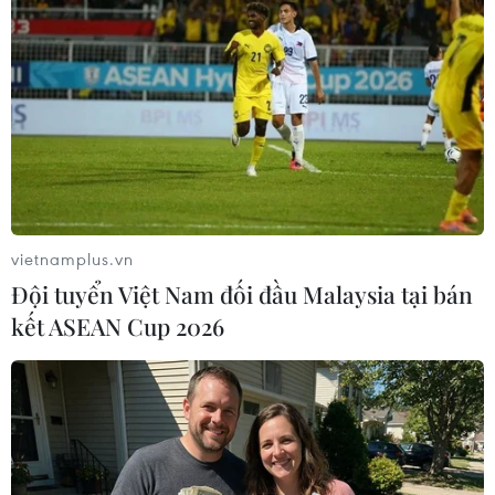
trước đã cho phép Ukraine nối lại hoạt động xuất khẩu
ngũ cốc qua biển Đen và đảm bảo lương thực và phân
bón của Nga không chịu các lệnh trừng phạt.
vietnamplus.vn
Đội tuyển Việt Nam đối đầu Malaysia tại bán
kết ASEAN Cup 2026
Ukraine: Thêm 5 tàu chở ngũ cốc cùng