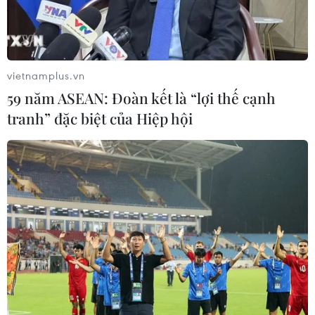
thông khu vực
04/08/2026 02:45
Báo chí Đông Nam Á "dậy
vietnamplus.vn
sóng" vì tuyển Việt Nam, chỉ ra lý do
59 năm ASEAN: Đoàn kết là “lợi thế cạnh
Indonesia thua đau
tranh” đặc biệt của Hiệp hội
04/08/2026 02:32
'Hủy diệt' Indonesia 3-0, tuyển Việt
Nam khẳng định vị thế nhà vô địch
ASEAN Cup
03/08/2026 15:39
ASEAN Cup 2026: Tuyển Việt Nam
bước vào thử thách lớn nhất