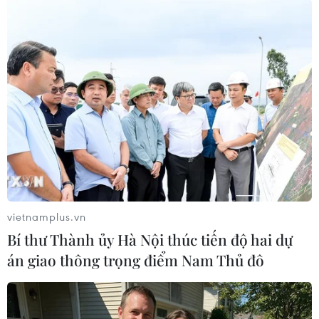
#World Cup 2022
#Euro 2024.
Bồ Đào Nha
Theo dõi VietnamPlus
TIN LIÊN QUAN
vietnamplus.vn
Bí thư Thành ủy Hà Nội thúc tiến độ hai dự
án giao thông trọng điểm Nam Thủ đô