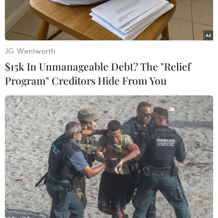
JG Wentworth
$15k In Unmanageable Debt? The "Relief
Program" Creditors Hide From You
Cristiano Ronaldo (trái) trong trận đấu tại Giải UEFA Europa
League ở Chisinau, Moldova, ngày 15/9. (Ảnh: AFP/TTXVN)
Ngôi sao bóng đá kỳ cựu Cristiano Ronaldo chưa
muốn dừng sự nghiệp của mình ở Đội tuyển
Quốc gia sau vòng chung kết World Cup 2022
khi tiền đạo người Bồ Đào Nha này vừa phát đi
tín hiệu muốn thi đấu tại Euro 2024.