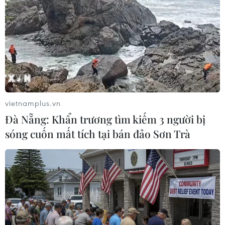
vietnamplus.vn
Đà Nẵng: Khẩn trương tìm kiếm 3 người bị
sóng cuốn mất tích tại bán đảo Sơn Trà
Ronaldo không tham dự trận Liverpool-
M.U sau khi con trai qua đời
19/04/2022 13:00
Cristiano Ronaldo sẽ không tham dự "đại chiến"
Liverpool-Manchester United tại Anfield ở trận đá bù
vòng 30 Premier League sau khi cậu con trai mới sinh