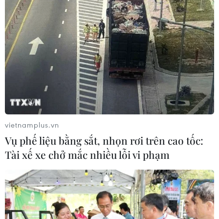
vietnamplus.vn
Vụ phế liệu bằng sắt, nhọn rơi trên cao tốc:
Tài xế xe chở mắc nhiều lỗi vi phạm