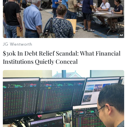
qua đời.
JG Wentworth
$30k In Debt Relief Scandal: What Financial
Institutions Quietly Conceal
Ronaldo làm điều chưa từng có, giúp M.U
thoát thua trước Chelsea
29/04/2022 02:21