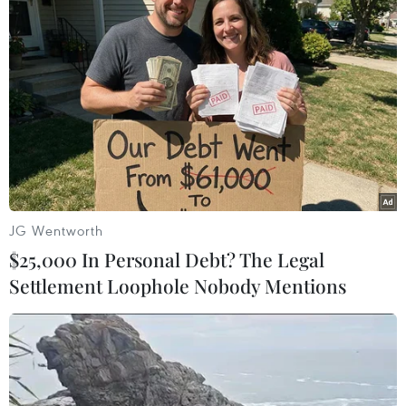
'Phá lưới' Norwich, Ronaldo lập kỳ tích
mới trong sự nghiệp
17/04/2022 01:22
JG Wentworth
Với ba bàn ghi vào lưới Norwich, siêu sao người Bồ Đào
$25,000 In Personal Debt? The Legal
Nha đã có được tổng cộng 60 hat-trick trong sự nghiệp,
Settlement Loophole Nobody Mentions
và trở thành cầu thủ trên 36 tuổi đầu tiên ghi 15 bàn ở
Premier League.