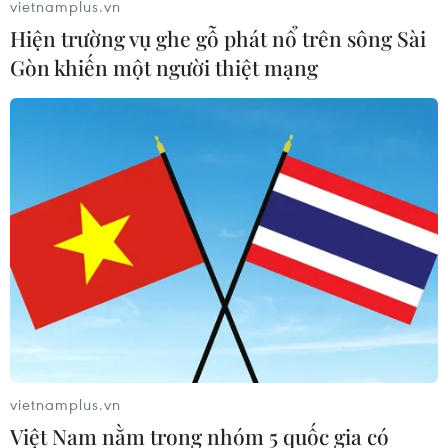
vietnamplus.vn
Hiện trường vụ ghe gỗ phát nổ trên sông Sài
Gòn khiến một người thiệt mạng
Ronaldo ghi bàn góp công giúp
Manchester United giành chiến thắng
16/09/2022 01:47
Ronaldo đã chấm dứt chuỗi 7 trận "tịt ngòi" để góp công
giúp M.U thắng trận đầu ở Europa League mùa này,
trong khi Lazio đã phải nếm trái đắng khi thảm bại 1-5
trên sân của Midtjylland.
vietnamplus.vn
Việt Nam nằm trong nhóm 5 quốc gia có