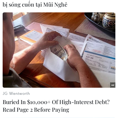
bị sóng cuốn tại Mũi Nghê
tại giải Europa League./.
(TTXVN/Vietnam+)
JG Wentworth
Buried In $10,000+ Of High-Interest Debt?
Read Page 2 Before Paying
#Quinas de Ouro
#Cristiano Ronaldo