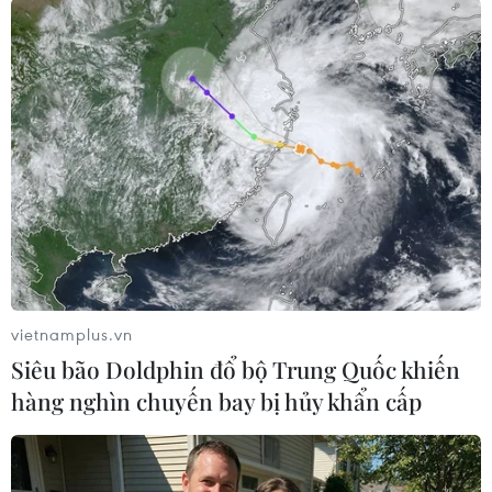
TIN LIÊN QUAN
vietnamplus.vn
Siêu bão Doldphin đổ bộ Trung Quốc khiến
hàng nghìn chuyến bay bị hủy khẩn cấp
Tổng thống Trump thăm Việt Nam: Mở ra