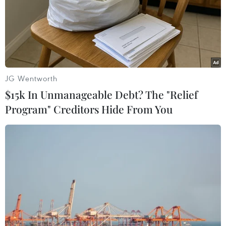
JG Wentworth
Câu chuyện ngày hôm nay về quan hệ Mỹ
$15k In Unmanageable Debt? The "Relief
và ASEAN
Program" Creditors Hide From You
01/08/2018 00:30
Chính sách “xoay trục” sang châu Á của cựu Tổng thống
Mỹ Barack Obama là “câu chuyện của ngày hôm qua.”
Còn ngày hôm nay, câu chuyện đã khác.