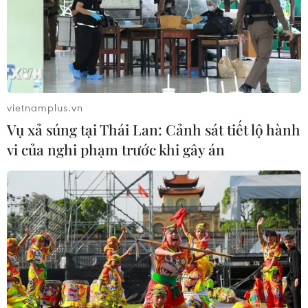
vietnamplus.vn
Vụ xả súng tại Thái Lan: Cảnh sát tiết lộ hành
vi của nghi phạm trước khi gây án