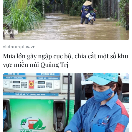
Quốc hội
07/08/2026 00:25
Mexico triển khai hàng nghìn binh sỹ
bảo vệ các vùng trồng bơ trọng điểm
vietnamplus.vn
07/08/2026 00:09
Mưa lớn gây ngập cục bộ, chia cắt một số khu
vực miền núi Quảng Trị
Mỹ: Lãi suất thế chấp tăng lên mức
cao nhất kể từ tháng Bảy năm ngoái
07/08/2026 00:05
Mỹ siết chặt quyền công dân theo nơi
sinh, mở rộng chống “du lịch sinh
con”