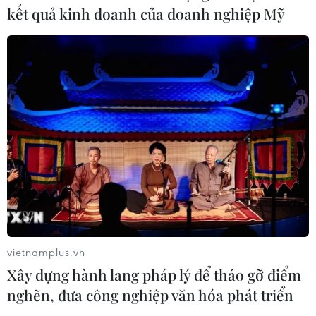
kết quả kinh doanh của doanh nghiệp Mỹ
CƠ QUAN CHỦ QUẢN: THÔNG TẤN XÃ VIỆT NAM
Tổng Biên tập: TRẦN TIẾN DUẨN
Phó Tổng Biên tập: NGUYỄN THỊ TÁM, KHÚC THANH
THỦY
Sở hữu trí tuệ
Quy định sử dụng
RSS
Hỗ trợ
Ngôn ngữ
TTXVN
Dịch vụ tin
Quảng cáo
vietnamplus.vn
Liên hệ
Xây dựng hành lang pháp lý để tháo gỡ điểm
nghẽn, đưa công nghiệp văn hóa phát triển