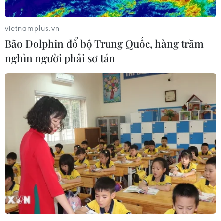
vietnamplus.vn
Bão Dolphin đổ bộ Trung Quốc, hàng trăm
nghìn người phải sơ tán
Chủ trương của ASEAN trong quan hệ với
Mỹ và Trung Quốc
06/09/2019 00:38
Một quan chức cấp cao của Bộ Quốc phòng Mỹ thừa