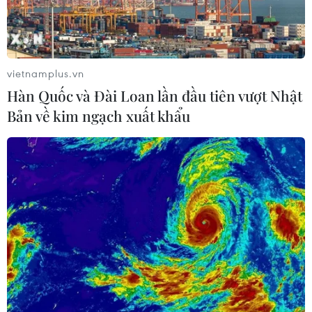
vietnamplus.vn
Hàn Quốc và Đài Loan lần đầu tiên vượt Nhật
Bản về kim ngạch xuất khẩu
Triển vọng hợp tác Mỹ-ASEAN trong phát
triển cơ sở hạ tầng
06/12/2018 01:09
Chiến lược “Ấn Độ Dương-Thái Bình Dương tự do và
rộng mở” của Mỹ sẽ bao gồm các biện pháp thúc đẩy
thương mại, đầu tư tư nhân và cơ sở hạ tầng của
Washington trên khắp khu vực ASEAN.