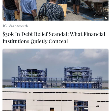
dự kiến vào ngày 14/3 tới
JG Wentworth
$30k In Debt Relief Scandal: What Financial
Institutions Quietly Conceal
Quang cảnh bên ngoài Nhà Trắng của Mỹ. (Ảnh: The White
House)
Các nguồn thạo tin từ chính quyền Mỹ ngày 28/2
cho biết, Washington đã hoãn hội nghị thượng