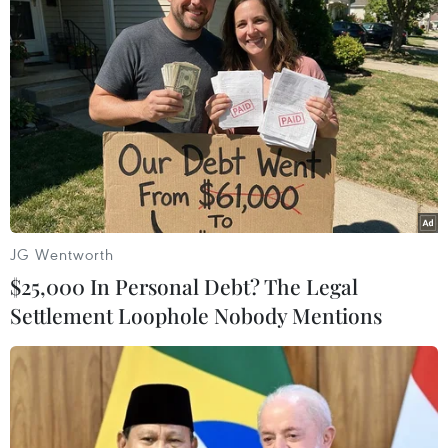
nhiều cơ hội hợp tác Việt-Mỹ
09/11/2017 11:11
Việc Tổng thống Hoa Kỳ Donald Trump tới Việt Nam
ngay trong năm cầm quyền đầu tiên, thể hiện sự coi
trọng quan hệ với Việt Nam, tạo cơ sở thúc đẩy quan hệ
Việt Nam-Hoa Kỳ trong thời gian tới.
JG Wentworth
$25,000 In Personal Debt? The Legal
Settlement Loophole Nobody Mentions