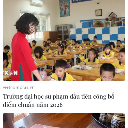
số xóa hoặc đình chỉ việc sử dụng dữ liệu của
mình do luật hiện hành chỉ quy định việc xử lý
dữ liệu thu thập bằng các phương pháp bất hợp
pháp./.
(TTXVN/Vietnam+)
vietnamplus.vn
Trường đại học sư phạm đầu tiên công bố
điểm chuẩn năm 2026