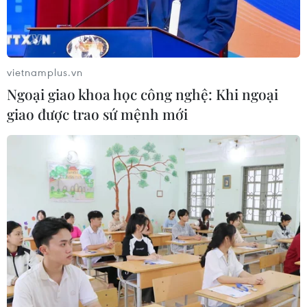
06/11/2019 22:31
Bước đi này diễn ra trong bối cảnh Apple ngày càng
phát huy các tính năng bảo mật và quyền riêng tư như
một điểm nối bật trong quảng cáo bán hàng.
vietnamplus.vn
Ngoại giao khoa học công nghệ: Khi ngoại
giao được trao sứ mệnh mới