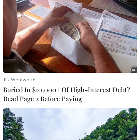
#Đại gia công nghệ
#Facebook
#GAFA
#Liên minh châu Âu
#Amazon
#Kỹ thuật số
#Shinzo Abe
Nhật Bản
Theo dõi VietnamPlus
JG Wentworth
Buried In $10,000+ Of High-Interest Debt?
Read Page 2 Before Paying
TIN LIÊN QUAN