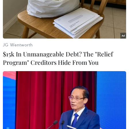
phân tán đa vi xử lý”.
JG Wentworth
$15k In Unmanageable Debt? The "Relief
Program" Creditors Hide From You
Apple ra sách trắng về bảo vệ quyền riêng
tư trong Safari và iPhone