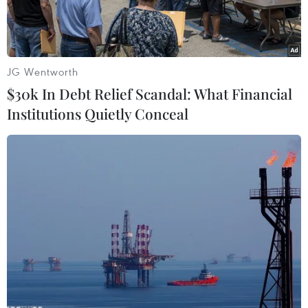
JG Wentworth
$30k In Debt Relief Scandal: What Financial
Institutions Quietly Conceal
Ảnh minh họa. (Nguồn: Nau)
Theo phóng viên TTXVN tại Tokyo, Chính phủ
Nhật Bản dự kiến sẽ đệ trình lên Quốc hội một
dự luật mới nhằm cho phép các cơ quan chức
năng nước này yêu cầu 4 tập đoàn công nghệ
của Mỹ gồm Google LLC, Apple Inc., Facebook
Inc. và Amazon.com Inc (gọi chung là GAFA) và