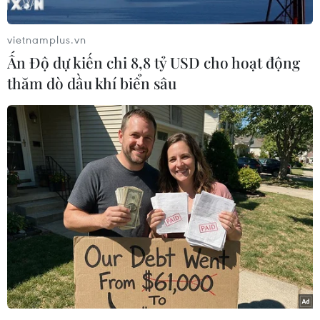
các công ty kinh doanh kỹ thuật số khác phải
tiết lộ quy tắc hiển thị kết quả tìm kiếm.
vietnamplus.vn
Bên cạnh đó, Tokyo cũng đang tìm cách yêu cầu
Ấn Độ dự kiến chi 8,8 tỷ USD cho hoạt động
các công ty công nghệ phải định kỳ báo cáo về
thăm dò dầu khí biển sâu
cách quản lý các trang web của những công ty
này với hy vọng mở rộng phạm vi của các quy
định về quản lý hoạt động quảng cáo trực tuyến
có liên quan tới các công cụ tìm kiếm và mạng
xã hội.
Động thái trên diễn ra trong bối cảnh có ngày
càng có nhều quan ngại về việc các “ông lớn”
công nghệ như Google và Amazon bóp méo tính
trung lập của công cụ tìm kiếm khi hiển thị kết
quả tìm kiếm có lợi cho một số sản phẩm và
dịch vụ nhất định.