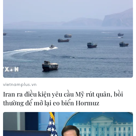
Trung Quốc: E-Town Bắc Kinh
hướng tới trở thành trung tâm AI
toàn cầu năm 2030
08/08/2026 02:11
Việt Nam vượt xa mức trung bình
toàn cầu về ứng dụng AI trong công
việc
vietnamplus.vn
07/08/2026 23:38
Iran ra điều kiện yêu cầu Mỹ rút quân, bồi
thường để mở lại eo biển Hormuz
Naver và NVIDIA tăng tốc xây dựng
“Nhà máy AI,” hướng tới doanh thu
từ năm 2027
07/08/2026 13:01