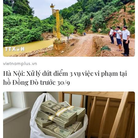
vietnamplus.vn
Hà Nội: Xử lý dứt điểm 3 vụ việc vi phạm tại
hồ Đồng Đò trước 30/9
Sáng chế mới của Viettel được cấp bằng
bảo hộ độc quyền tại Mỹ
04/11/2019 07:45
Cơ quan Sáng chế và Nhãn hiệu Hoa Kỳ đã cấp bằng
bảo hộ độc quyền cho Viettel với sáng chế “Phương
thức phân chia dữ liệu ngẫu nhiên trong các hệ thống