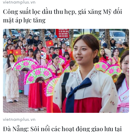
vietnamplus.vn
Công suất lọc dầu thu hẹp, giá xăng Mỹ đối
mặt áp lực tăng
Ví điện tử Apple Pay rơi vào tầm ngắm
điều tra chống độc quyền của EU
10/11/2019 12:46
Apple Pay hiện cung cấp dịch vụ thanh toán điện tử ở
tất cả các quốc gia EU và công ty đầu tư mạo hiểm
Loup Ventures ước tính rằng có tới 88% người dùng dịch
vụ thanh toán điện tử này ở bên ngoài Mỹ.
vietnamplus.vn
Đà Nẵng: Sôi nổi các hoạt động giao lưu tại