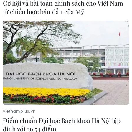
Cơ hội và bài toán chính sách cho Việt Nam
09/08/2026 11:51
từ chiến lược bán dẫn của Mỹ
Trí tuệ nhân tạo tạo virus mới tiêu
diệt vi khuẩn kháng thuốc
09/08/2026 07:45
Trung Quốc vượt Mỹ trở thành quốc
gia dẫn đầu thế giới về chi tiêu cho
R&D
09/08/2026 07:25
vietnamplus.vn
Nghị quyết số 57: Hành động đột
Điểm chuẩn Đại học Bách khoa Hà Nội lập
phá, lan tỏa kết quả
đỉnh với 29,54 điểm
09/08/2026 05:44