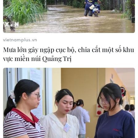
"Doanh nghiệp phải là lực lượng
nòng cốt phát triển công nghệ chiến
lược"
07/08/2026 07:09
vietnamplus.vn
Mưa lớn gây ngập cục bộ, chia cắt một số khu
Meta bồi thường gần 600 triệu USD
vực miền núi Quảng Trị
vì gây tổn hại sức khỏe tâm thần trẻ
em
07/08/2026 04:28
Mỹ áp thuế 15% đối với nguyên liệu
quan trọng để sản xuất chip
07/08/2026 00:56