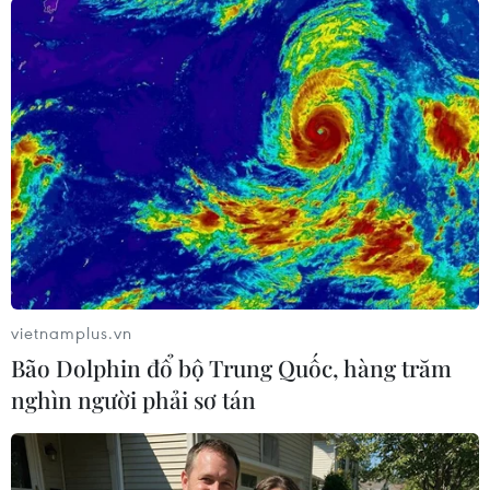
TIN LIÊN QUAN
vietnamplus.vn
Bão Dolphin đổ bộ Trung Quốc, hàng trăm
nghìn người phải sơ tán
Các ngân hàng của Nga vẫn duy trì hoạt
động bình thường
25/02/2022 06:51