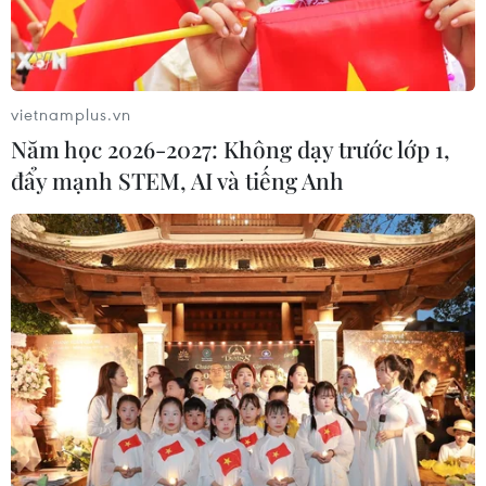
vietnamplus.vn
Năm học 2026-2027: Không dạy trước lớp 1,
đẩy mạnh STEM, AI và tiếng Anh
Loại Nga khỏi hệ thống SWIFT, phương
Tây cũng bị 'tổn thương'
01/03/2022 15:04
Với biện pháp trừng phạt này, kinh tế Nga đương nhiên
sẽ hứng chịu tổn thất không nhỏ, nhưng phương Tây
cũng bị ảnh hưởng nghiêm trọng khi giá cả tăng vọt,
đẩy lạm phát lên cao.