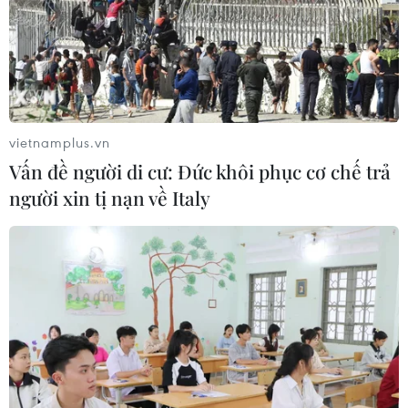
vietnamplus.vn
Vấn đề người di cư: Đức khôi phục cơ chế trả
người xin tị nạn về Italy
TIN CÙNG CHUYÊN MỤC
Trung Quốc: Giá tiêu dùng và giá sản
xuất cùng giảm tốc trong tháng
7/2026
09/08/2026 14:40