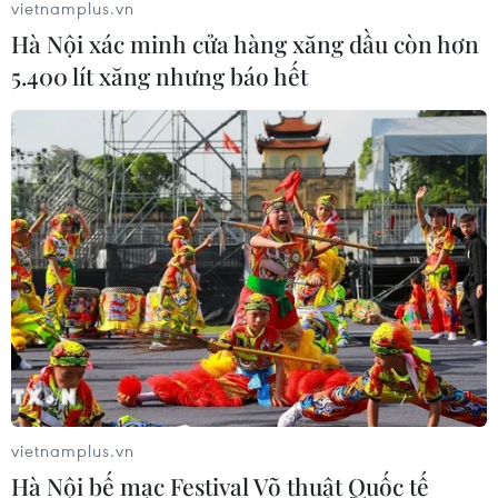
vietnamplus.vn
Kho bạc Nhà nước: Thu ngân sách
Hà Nội xác minh cửa hàng xăng dầu còn hơn
đạt 1.896.176 tỷ đồng, bằng 74,96% dự
5.400 lít xăng nhưng báo hết
toán
07/08/2026 06:21
Thanh Hóa công khai danh sách gần
880 đơn vị chậm đóng bảo hiểm
07/08/2026 01:49
Mỹ áp thuế 15% đối với nguyên liệu
quan trọng để sản xuất chip
07/08/2026 00:56
vietnamplus.vn
Hà Nội bế mạc Festival Võ thuật Quốc tế