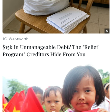
Nhật Bản hạn chế giao dịch với Ngân hàng
Trung ương Liên bang Nga
JG Wentworth
01/03/2022 03:06
$15k In Unmanageable Debt? The "Relief
Hôm 27/2, Nhật Bản đã ủng hộ các nỗ lực của một số
Program" Creditors Hide From You
nước thành viên khác trong nhóm G7 loại một số ngân
hàng Nga ra khỏi hệ thống thanh toán quốc tế SWIFT.