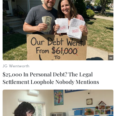
Theo ngân hàng Gazprombank, việc Mỹ cấm ngân
hàng phát hành trái phiếu kỳ hạn trên 14 ngày tại thị
trường vốn của Mỹ không ảnh hưởng tới các hoạt động
hiện tại.
JG Wentworth
$25,000 In Personal Debt? The Legal
Settlement Loophole Nobody Mentions