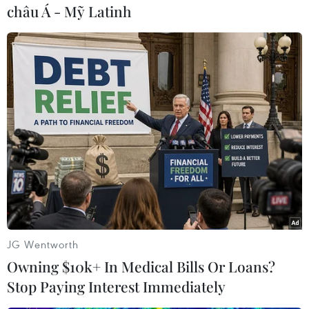
châu Á - Mỹ Latinh
#Hệ thống SWIFT
#Ngân hàng Nga
#Gazprombank
#Sberbank
#Phương Tây
Nga
Theo dõi VietnamPlus
JG Wentworth
Owning $10k+ In Medical Bills Or Loans?
Stop Paying Interest Immediately