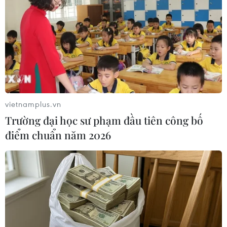
Các ngân hàng Nga gặp khó khăn sau khi
căng thẳng Nga-Ukraine gia tăng
28/02/2022 14:46
Ngân hàng Trung ương châu Âu (ECB) thông báo, thanh
khoản của Sberbank Europe đã xấu đi do ảnh hưởng
của các hành động của Nga liên quan tới Ukraine.
vietnamplus.vn
Trường đại học sư phạm đầu tiên công bố
điểm chuẩn năm 2026