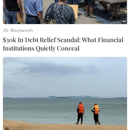
nhận được.
JG Wentworth
$30k In Debt Relief Scandal: What Financial
Institutions Quietly Conceal
Ngân hàng Sberbank của Nga. (Nguồn: AFP/Getty Images)
Một ngày sau quyết định của phương Tây loại 7
ngân hàng Nga khỏi hệ thống thanh toán quốc
tế SWIFT, Thủ tướng Ba Lan Mateusz