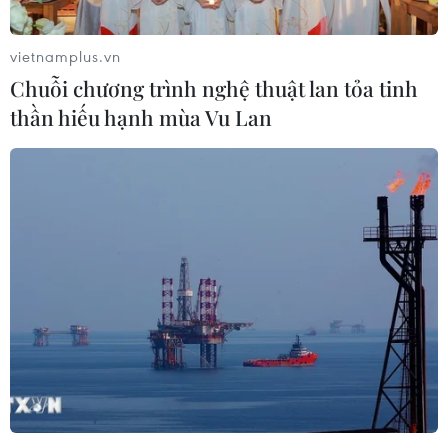
vietnamplus.vn
Chuỗi chương trình nghệ thuật lan tỏa tinh
thần hiếu hạnh mùa Vu Lan
ANZ: Nga có thể sở hữu lượng trái phiếu
Trung Quốc trị giá 140 tỷ USD
02/03/2022 13:10
Giới chuyên gia của ANZ cho biết ngân hàng trung
ương Nga có thể nắm giữ khoản trái phiếu nhân dân tệ
trị giá 80 tỷ USD, trong khi Quỹ quốc gia nắm giữ ước