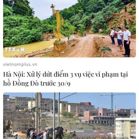
vietnamplus.vn
Hà Nội: Xử lý dứt điểm 3 vụ việc vi phạm tại
hồ Đồng Đò trước 30/9