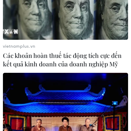
05/08/2026 15:30
Ngành Hải quan đẩy mạnh cải cách
thể chế và hiện đại hóa công tác
quản lý
vietnamplus.vn
05/08/2026 12:35
Các khoản hoàn thuế tác động tích cực đến
kết quả kinh doanh của doanh nghiệp Mỹ
Ngân hàng trước làn sóng AI: Dữ liệu
là đòn bẩy, quản trị là chìa khóa
05/08/2026 09:25
Standard Chartered huy động thành
công khoản vay xã hội 721 triệu USD
cho HDBank