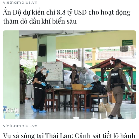
vietnamplus.vn
tính 60 tỷ USD.
Ấn Độ dự kiến chi 8,8 tỷ USD cho hoạt động
thăm dò dầu khí biển sâu
vietnamplus.vn
Vụ xả súng tại Thái Lan: Cảnh sát tiết lộ hành