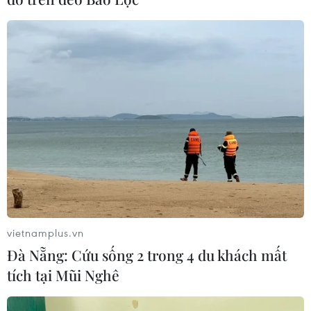
Từ hạt nhân đến eo biển
Hormuz: Đòn bẩy chiến lược mới của
Iran
06/08/2026 04:36
Xung đột Hamas-Israel: Israel chưa
chấp thuận kế hoạch về Dải Gaza
06/08/2026 03:45
Mỹ dỡ bỏ lệnh trừng phạt đối với
hãng hàng không Iraq
vietnamplus.vn
06/08/2026 03:34
Đà Nẵng: Cứu sống 2 trong 4 du khách mất
tích tại Mũi Nghê
Iran và Oman đạt thỏa thuận về