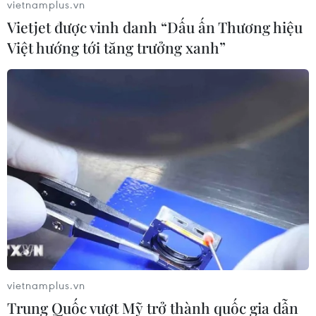
vietnamplus.vn
Vietjet được vinh danh “Dấu ấn Thương hiệu
Việt hướng tới tăng trưởng xanh”
Nga và Thổ Nhĩ Kỳ cùng nỗ lực bình
thường hóa tình hình tại Syria
08/04/2019 23:14
Hãng tin Ria Novosti ngày 8/4 dẫn lời Tổng thống Nga
Vladimir Putin cho biết Moskva và Ankara đang cùng nỗ
lực bình thường hóa tình hình tại Syria, trong đó có việc
thành lập Ủy ban Hiến pháp.
vietnamplus.vn
Trung Quốc vượt Mỹ trở thành quốc gia dẫn