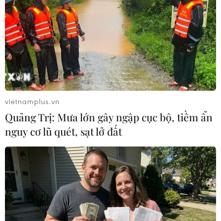
vietnamplus.vn
Quảng Trị: Mưa lớn gây ngập cục bộ, tiềm ẩn
nguy cơ lũ quét, sạt lở đất
'Bộ ba' Astana lên án âm mưu gây tổn hại
chủ quyền của Syria
15/02/2019 03:20
Hội nghị thượng đỉnh Nga-Iran-Thổ Nhĩ Kỳ về giải pháp
chính trị cho Syria đã ra tuyên bố phản đối mọi âm mưu