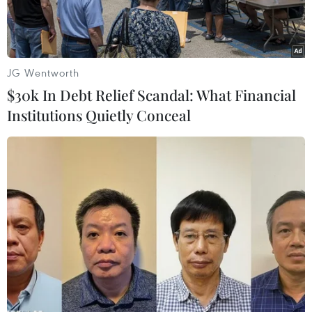
JG Wentworth
$30k In Debt Relief Scandal: What Financial
Institutions Quietly Conceal
Tổng thống Syria Bashar al-Assad (phải) trong cuộc gặp với
Đặc phái viên Nga về vấn đề Syria Alexander Lavrentiev (trái)
tại Damascus, Syria ngày 19/4. (Nguồn: AFP/TTXVN)
Bộ Ngoại giao Nga ngày 19/4 cho biết một số
quan chức nước này đã gặp Tổng thống Syria