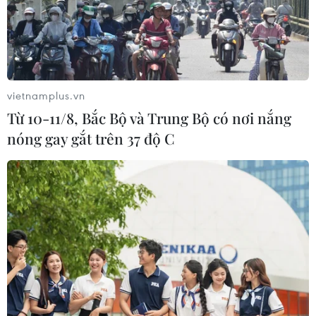
vietnamplus.vn
Từ 10-11/8, Bắc Bộ và Trung Bộ có nơi nắng
TIN CÙNG CHUYÊN MỤC
nóng gay gắt trên 37 độ C
Iran ra điều kiện yêu cầu Mỹ rút
quân, bồi thường để mở lại eo biển
Hormuz
09/08/2026 07:08
Tổng thống Iran nhấn mạnh Tehran
sẽ không bị ép buộc phải đầu hàng
08/08/2026 11:51