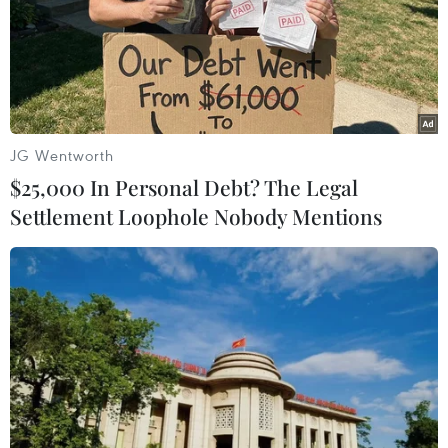
viện cớ đấu tranh chống khủng bố hòng làm tổn hại chủ
quyền và toàn vẹn lãnh thổ của Syria.
JG Wentworth
$25,000 In Personal Debt? The Legal
Settlement Loophole Nobody Mentions
Nhóm "Bộ ba" Astana và xung lực cho tiến
trình hòa bình Syria