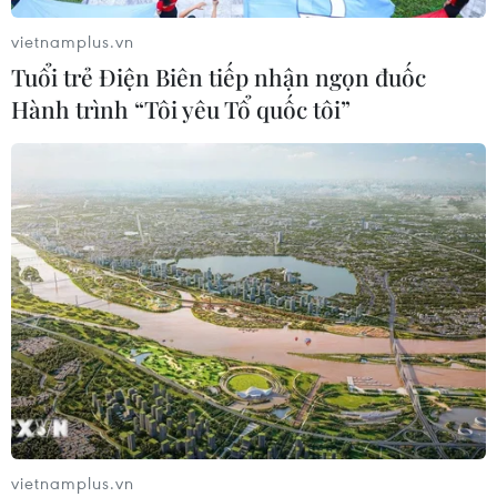
vietnamplus.vn
Xem thêm
Tuổi trẻ Điện Biên tiếp nhận ngọn đuốc
Hành trình “Tôi yêu Tổ quốc tôi”
CƠ QUAN CHỦ QUẢN: THÔNG TẤN XÃ VIỆT NAM
Tổng Biên tập: TRẦN TIẾN DUẨN
Phó Tổng Biên tập: NGUYỄN THỊ TÁM, KHÚC THANH
THỦY
Sở hữu trí tuệ
Quy định sử dụng
RSS
Hỗ trợ
Ngôn ngữ
TTXVN
vietnamplus.vn