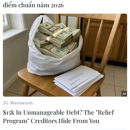
số quốc gia Trung Đông này phải rời bỏ nhà cửa
điểm chuẩn năm 2026
đi lánh nạn./.
(TTXVN/Vietnam+)
JG Wentworth
$15k In Unmanageable Debt? The "Relief
Program" Creditors Hide From You
#Bộ Ngoại giao Nga
#Tổng thống Syria