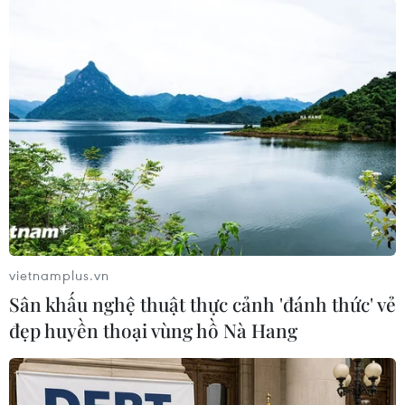
#Bashar al-Assad
#Ủy ban Hiến pháp Syria
#Đại hội Đối thoại dân tộc Syria
Nga
Syria
Theo dõi VietnamPlus
vietnamplus.vn
TIN LIÊN QUAN
Sân khấu nghệ thuật thực cảnh 'đánh thức' vẻ
đẹp huyền thoại vùng hồ Nà Hang