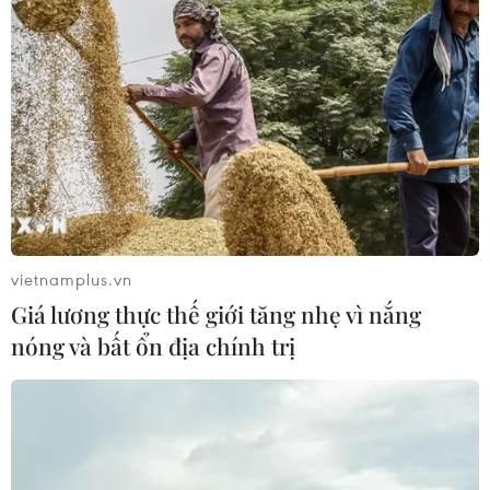
Xem trực tiếp Indonesia-
Đội tuyển Việt Nam đặt
Việt Nam tại ASEAN Cup
mục tiêu 3 điểm, cảnh báo
2026 trên kênh nào?
Indonesia trước giờ G
03/08/2026 09:21
03/08/2026 07:39
vietnamplus.vn
Xem thêm
Giá lương thực thế giới tăng nhẹ vì nắng
nóng và bất ổn địa chính trị
CƠ QUAN CHỦ QUẢN: THÔNG TẤN XÃ VIỆT NAM