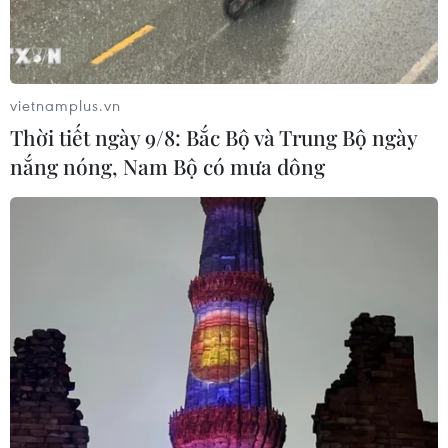
Indonesia (20h ngày 7/8):
Nam quyết giành ngôi đầu,
Cuộc quyết đấu giành tấm
Thái Lan vẫn có thể bị loại
vé bán kết duy nhất
07/08/2026 02:29
07/08/2026 08:41
vietnamplus.vn
Thời tiết ngày 9/8: Bắc Bộ và Trung Bộ ngày
nắng nóng, Nam Bộ có mưa dông
Lịch thi đấu ASEAN Cup
Công Phượng gặp thử
2026 ngày 7/8: Việt Nam
thách lớn trong ngày tái
hướng đến ngôi đầu
xuất V-League 2026/27
07/08/2026 00:07
06/08/2026 11:49