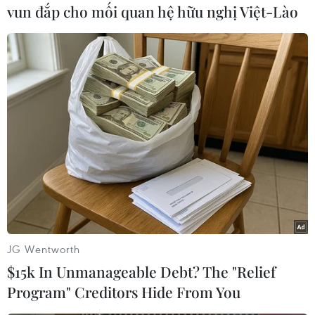
vun đắp cho mối quan hệ hữu nghị Việt-Lào
Phương Trang
(Vietnam+)
JG Wentworth
$15k In Unmanageable Debt? The "Relief
Program" Creditors Hide From You