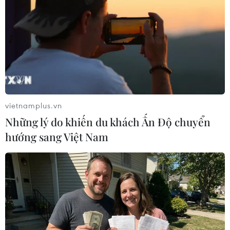
Ông Kim Sang-sik trăn trở
ASEAN Cup 2026: Truyền
gì về hàng phòng ngự
thông châu Á ca ngợi chiến
trước bán kết ASEAN Cup?
thắng của tuyển Việt Nam
08/08/2026 00:13
07/08/2026 22:58
vietnamplus.vn
Những lý do khiến du khách Ấn Độ chuyển
hướng sang Việt Nam
HLV Kim Sang-sik: 'Tôi
ASEAN Cup 2026: Tuyển
mong Đình Bắc vươn xa
Việt Nam thẳng tiến vào
hơn tầm Đông Nam Á'
bán kết với thành tích
nhất bảng
07/08/2026 16:54
07/08/2026 15:58