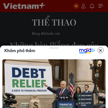
THỂ THAO
Bóng đá
Quần vợt
Những bàn thắng đẹp của
Khám phá thêm
Hazard cho Chelsea ở mùa
giải 2018-19
Phương Trang
14/05/2019 01:55