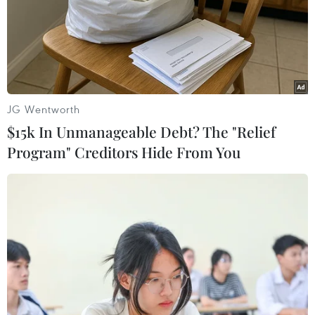
TIN LIÊN QUAN
JG Wentworth
$15k In Unmanageable Debt? The "Relief
Program" Creditors Hide From You
Didier Deschamps ngất ngây với chiến
thắng trước đội tuyển Đức