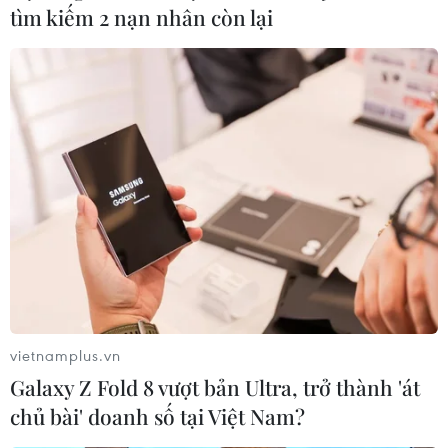
tìm kiếm 2 nạn nhân còn lại
Griezmann hiệu quả hơn, nhưng truyền
thông là của Ronaldo
09/07/2016 02:08
Antoine Griezmann là cầu thủ hiệu quả và đáng xem
hơn so với Cristiano Ronaldo. Nhưng nếu EURO 2016
vietnamplus.vn
quyết định trực tiếp đến Quả bóng ​vàng, Griezmann
Galaxy Z Fold 8 vượt bản Ultra, trở thành 'át
còn lâu mới sánh được với Ronaldo.
chủ bài' doanh số tại Việt Nam?