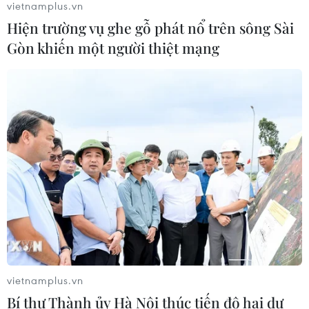
vietnamplus.vn
đội phải đá luân lưu cho Bồ Đào Nha
Hiện trường vụ ghe gỗ phát nổ trên sông Sài
05/07/2016 09:05
Gòn khiến một người thiệt mạng
Gareth Bale khen ngợi Cristiano
Ronaldo trước trận đại chiến
05/07/2016 02:52
"Lính mới" Samuel Umtiti sẽ là tương
lai của Barcelona?
04/07/2016 07:55
vietnamplus.vn
"Tiền đạo chân gỗ" Olivier Giroud -
Bí thư Thành ủy Hà Nội thúc tiến độ hai dự