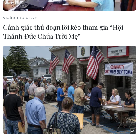
Núp sau vẻ ngoài như trẻ thơ ấy bóng dáng của
một "sát thủ thượng hạng" - người đã buộc "Cỗ
vietnamplus.vn
xe tăng" Đức vốn dũng mãnh hiên ngang là thế
Cảnh giác thủ đoạn lôi kéo tham gia “Hội
phải chịu dừng bước trước khi về đích tại đấu
Thánh Đức Chúa Trời Mẹ”
trường châu lục.
Antoine Griezmann - tên của anh được nhắc đi
nhắc lại rất nhiều trong thời gian gần đây, thế
nhưng vẫn còn rất nhiều điều thú vị về "Hoàng
tử nước Pháp" mà người hâm mộ có thể chưa
biết tới:
- Bố của Antoine Griezmann, ông Alain, là
người gốc Đức. Mẹ của Griezmann là người gốc
Bồ Đào Nha. Ông ngoại của Griezmann là
Amaro Lope, cầu thủ của câu lạc bộ Pacos de
Ferreira (Bồ Đào Nha). Đây là câu lạc bộ mà