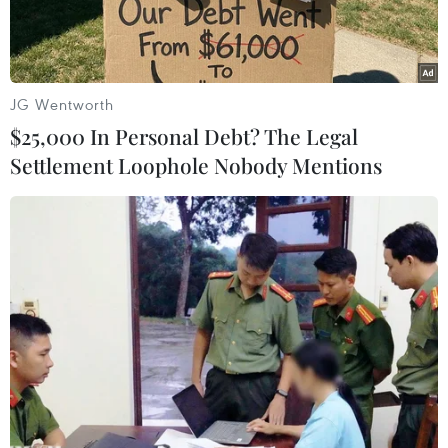
JG Wentworth
$25,000 In Personal Debt? The Legal
Settlement Loophole Nobody Mentions
Antoine Griezmann - người hùng của nước Pháp. (Nguồn: Getty
Images)
Antoine Griezmann là một trong những tài
năng lớn nhất mà bóng đá Pháp đang sở hữu.