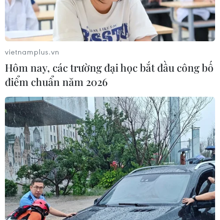
08/07/2016 02:20
Huấn luyện viên đội tuyển Pháp Didier Deschamps cho
biết các cầu thủ của ông hiện đã làm nên lịch sử, và
nếu thắng trận chung kết, họ sẽ vươn lên bằng Đức với
vietnamplus.vn
Tây Ban Nha về số lần vô địch châu lục.
Hôm nay, các trường đại học bắt đầu công bố
điểm chuẩn năm 2026