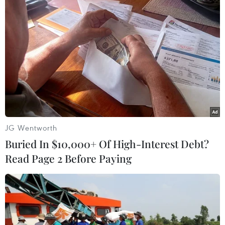
tiền vệ cánh (cả trái lẫn phải), số 10 phía sau
tiền đạo và thậm chí là trung phong.
- Với cú đúp vào lưới tuyển Đức rạng sáng nay,
Antoine Griezmann đã có 6 bàn thắng và đang
dẫn đầu cuộc đua Vua phá lưới EURO 2016. Anh
cũng đã vượt qua thành tích 5 bàn của tiền bối
Zinedine Zidane tại các Vòng chung kết EURO./.
JG Wentworth
(TTXVN/Vietnam+)
Buried In $10,000+ Of High-Interest Debt?
Read Page 2 Before Paying