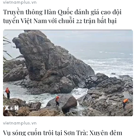
vietnamplus.vn
Truyền thông Hàn Quốc đánh giá cao đội
tuyển Việt Nam với chuỗi 22 trận bất bại
Những thông tin đáng chú ý
của trận chung kết Pháp-Bồ Đào Nha
09/07/2016 01:52
Chủ nhà Pháp và Bồ Đào Nha đã trở thành hai đội
bóng góp mặt ở trận chung kết EURO 2016 - trận đấu
diễn ra trên sân Stade de France vào 2g00 rạng sáng
11/7.
vietnamplus.vn
Vụ sóng cuốn trôi tại Sơn Trà: Xuyên đêm