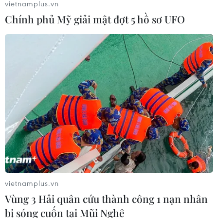
vietnamplus.vn
Chính phủ Mỹ giải mật đợt 5 hồ sơ UFO
TIN CÙNG CHUYÊN MỤC
Những cầu thủ giỏi
nhất của World Cup 2018
vietnamplus.vn
21/07/2018 03:17
Vùng 3 Hải quân cứu thành công 1 nạn nhân
bị sóng cuốn tại Mũi Nghê