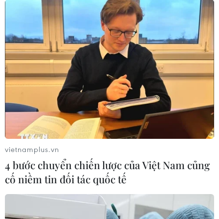
vietnamplus.vn
Bồ Đào Nha có thành tích đối đầu siêu tệ
4 bước chuyển chiến lược của Việt Nam củng
trước đội tuyển Pháp
cố niềm tin đối tác quốc tế
09/07/2016 04:32
Bồ Đào Nhà đã giành vé vào chung kết EURO 2016,
nhưng tham vọng lần đầu lên ngôi của họ sẽ gặp vô