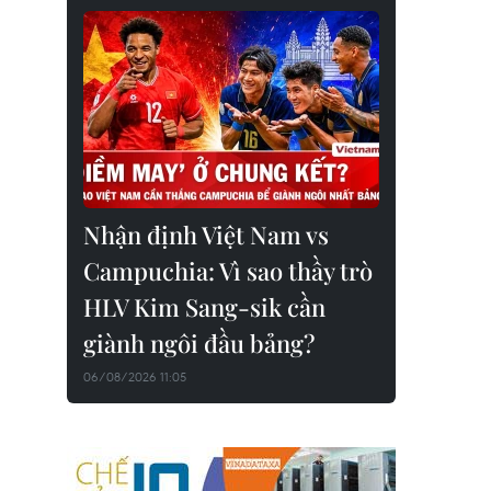
Nhận định Việt Nam vs
Campuchia: Vì sao thầy trò
HLV Kim Sang-sik cần
giành ngôi đầu bảng?
06/08/2026 11:05