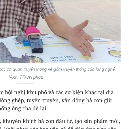
các cơ quan truyền thông về gốm truyền thống của làng nghề.
(Ảnh: TTXVN phát)
 hội nghị khu phố và các sự kiện khác tại địa
ồng ghép, tuyên truyền, vận động bà con giữ
hống ông cha để lại.
, khuyến khích bà con đầu tư, tạo sản phẩm mới,
, khôi phục các hoa văn cổ để đáp ứng nhu cầu