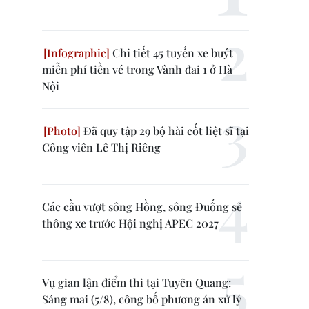
Chi tiết 45 tuyến xe buýt
miễn phí tiền vé trong Vành đai 1 ở Hà
Nội
Đã quy tập 29 bộ hài cốt liệt sĩ tại
Công viên Lê Thị Riêng
Các cầu vượt sông Hồng, sông Đuống sẽ
thông xe trước Hội nghị APEC 2027
Vụ gian lận điểm thi tại Tuyên Quang:
Sáng mai (5/8), công bố phương án xử lý