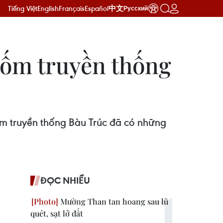
Tiếng Việt
English
Français
Español
中文
Русский
 Gốm truyền thống
ốm truyền thống Bàu Trúc đã có những
ĐỌC NHIỀU
Mường Than tan hoang sau lũ
quét, sạt lở đất