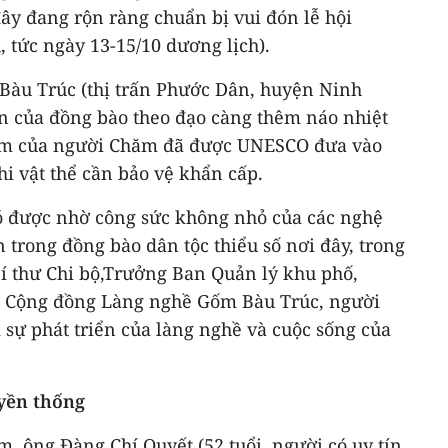
ây đang rộn ràng chuẩn bị vui đón lễ hội
, tức ngày 13-15/10 dương lịch).
Bàu Trúc (thị trấn Phước Dân, huyện Ninh
 của đồng bào theo đạo càng thêm náo nhiệt
ốm của người Chăm đã được UNESCO đưa vào
i vật thể cần bảo vệ khẩn cấp.
ó được nhờ công sức không nhỏ của các nghệ
 trong đồng bào dân tộc thiểu số nơi đây, trong
Bí thư Chi bộ,Trưởng Ban Quản lý khu phố,
h Cộng đồng Làng nghề Gốm Bàu Trúc, người
sự phát triển của làng nghề và cuộc sống của
uyền thống
m, ông Đàng Chí Quyết (52 tuổi, người có uy tín