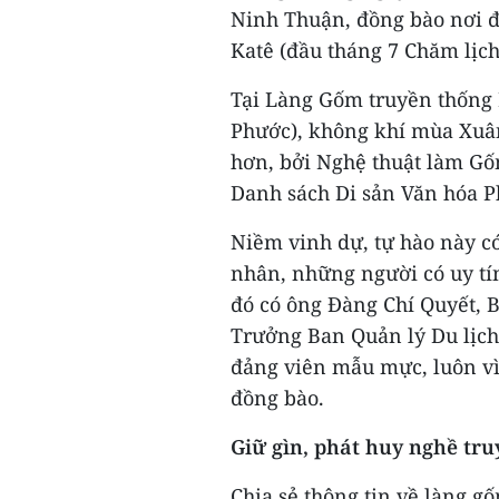
Ninh Thuận, đồng bào nơi đ
Katê (đầu tháng 7 Chăm lịch
Tại Làng Gốm truyền thống 
Phước), không khí mùa Xuân
hơn, bởi Nghệ thuật làm G
Danh sách Di sản Văn hóa Ph
Niềm vinh dự, tự hào này c
nhân, những người có uy tín
đó có ông Đàng Chí Quyết, 
Trưởng Ban Quản lý Du lịc
đảng viên mẫu mực, luôn vì 
đồng bào.
Giữ gìn, phát huy nghề tr
Chia sẻ thông tin về làng gố