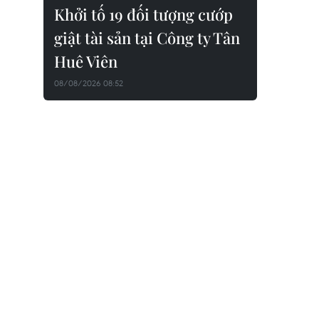
Khởi tố 19 đối tượng cướp
giật tài sản tại Công ty Tân
Huê Viên
08/08/2026 08:52