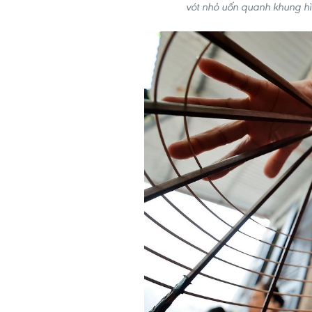
vót nhỏ uốn quanh khung h