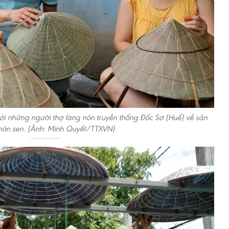
i những người thợ làng nón truyền thống Đốc Sơ (Huế) về sản
ón sen. (Ảnh: Minh Quyết/TTXVN)