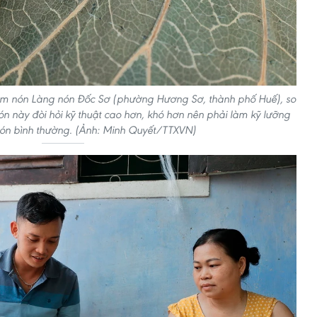
hằm nón Làng nón Đốc Sơ (phường Hương Sơ, thành phố Huế), so
nón này đòi hỏi kỹ thuật cao hơn, khó hơn nên phải làm kỹ lưỡng
ón bình thường. (Ảnh: Minh Quyết/TTXVN)