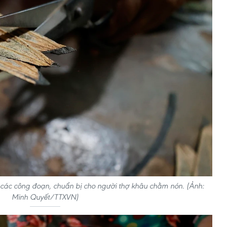
a các công đoạn, chuẩn bị cho người thợ khâu chằm nón. (Ảnh:
Minh Quyết/TTXVN)