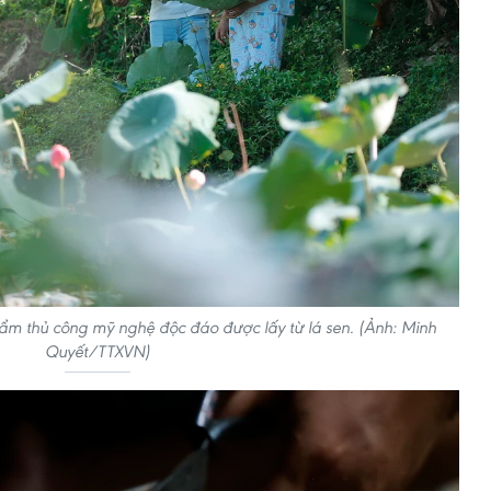
ẩm thủ công mỹ nghệ độc đáo được lấy từ lá sen. (Ảnh: Minh
Quyết/TTXVN)