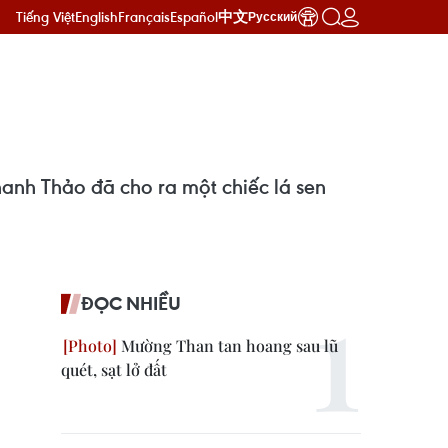
Tiếng Việt
English
Français
Español
中文
Русский
hanh Thảo đã cho ra một chiếc lá sen
ĐỌC NHIỀU
Mường Than tan hoang sau lũ
quét, sạt lở đất