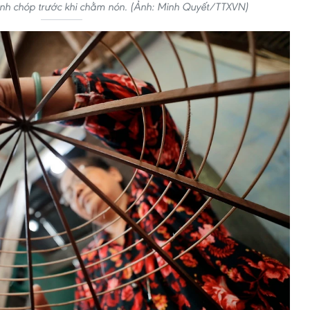
ình chóp trước khi chằm nón. (Ảnh: Minh Quyết/TTXVN)