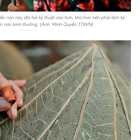
hiếc nón này đòi hỏi kỹ thuật cao hơn, khó hơn nên phải làm kỹ
n nón bình thường. (Ảnh: Minh Quyết/TTXVN)