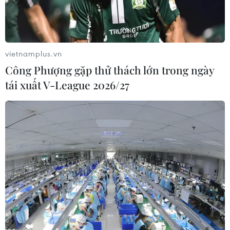
vietnamplus.vn
Công Phượng gặp thử thách lớn trong ngày
tái xuất V-League 2026/27
Một trạm xăng tại Marseille, miền nam nước Pháp. (Ảnh:
AFP/TTXVN)
Báo Arab News của Saudi Arabia ngày 10/8 dẫn
báo cáo hằng tháng mới nhất của Tổ chức Các
nước Xuất khẩu Dầu mỏ (OPEC) nhận định thị