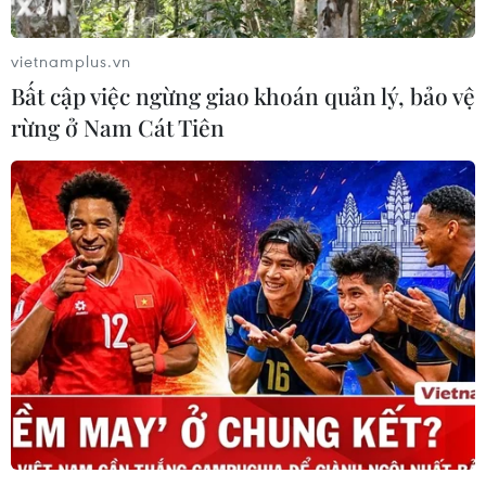
dầu xuất khẩu/ngày trong tháng 9 tới, trong khi Saudi
Arabia sẽ tiếp tục tự nguyện cắt giảm sản lượng 1 triệu
vietnamplus.vn
thùng/ngày thêm một tháng.
Bất cập việc ngừng giao khoán quản lý, bảo vệ
rừng ở Nam Cát Tiên
Phó Thủ tướng Nga: Thị trường dầu mỏ