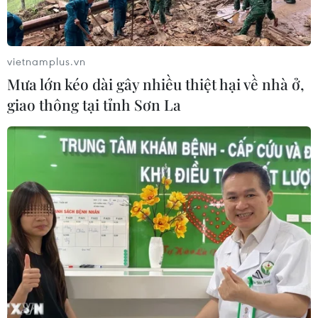
TIN CÙNG CHUYÊN MỤC
vietnamplus.vn
Mưa lớn kéo dài gây nhiều thiệt hại về nhà ở,
Lâm Đồng vào cao điểm vụ cá Nam,
giao thông tại tỉnh Sơn La
ngư dân phấn khởi vươn khơi
06/08/2026 09:06
Giá dầu tăng khi nhà đầu tư thận
trọng trước tình hình Trung Đông
06/08/2026 09:03
Giá vàng tăng phiên thứ tư liên tiếp,
chạm mức cao nhất trong 7 tuần