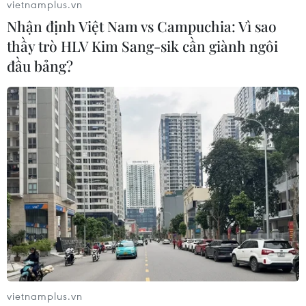
vietnamplus.vn
thế giới đang ổn định
Nhận định Việt Nam vs Campuchia: Vì sao
05/08/2023 01:45
thầy trò HLV Kim Sang-sik cần giành ngôi
Theo Phó Thủ tướng Nga Alexander Novak thị trường
đầu bảng?
dầu mỏ toàn cầu hiện ổn định, nhờ các hành động của
OPEC+, trong đó có Nga, sự cân bằng cung cầu được
đảm bảo.
vietnamplus.vn