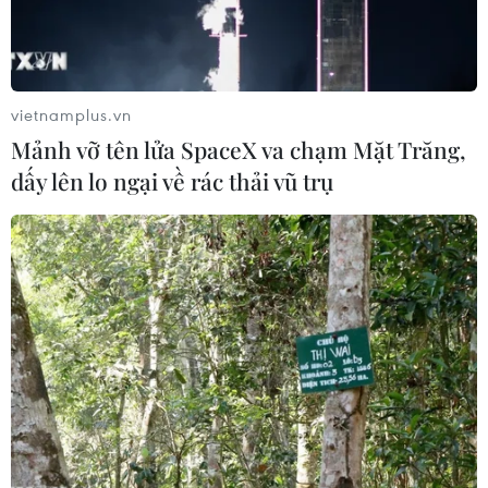
vietnamplus.vn
Mảnh vỡ tên lửa SpaceX va chạm Mặt Trăng,
dấy lên lo ngại về rác thải vũ trụ
Nga và Saudi Arabia tiếp tục cắt giảm
nguồn cung dầu mỏ trong tháng 9
03/08/2023 23:15
Nga cho biết nước này sẽ giảm khoảng 300.000 thùng