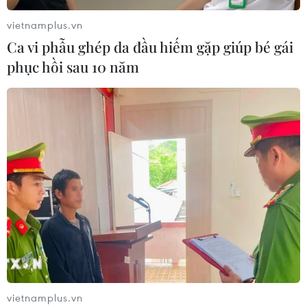
06/08/2026 08:36
vietnamplus.vn
Ca vi phẫu ghép da đầu hiếm gặp giúp bé gái
phục hồi sau 10 năm
Xăng dầu trong nước đồng loạt giảm,
E10RON95-III xuống còn 22.324
đồng/lít
06/08/2026 08:07
Cà Mau triển khai đợt cao điểm
chống khai thác IUU
06/08/2026 07:25
Hàn Quốc mở rộng điều tra nghi vấn
thông đồng giá sang ngành hóa dầu
vietnamplus.vn