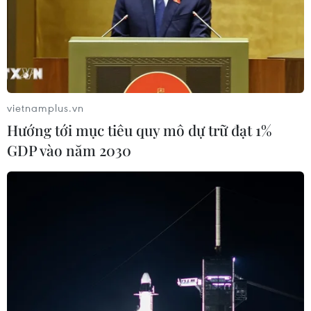
vietnamplus.vn
Hướng tới mục tiêu quy mô dự trữ đạt 1%
GDP vào năm 2030
Nỗi lo nguồn cung khiến giá dầu thế giới
chạm mức cao mới
01/08/2023 02:12
Giá dầu Brent giao kỳ hạn tháng 10/2023 tăng 1,02 USD
(tương đương 1,2%) lên 85,43 USD/thùng. Giá dầu Brent
giao tháng 9/2023 hết hạn vào ngày thứ Hai cũng tăng
0,7% lên 85,56 USD/thùng.