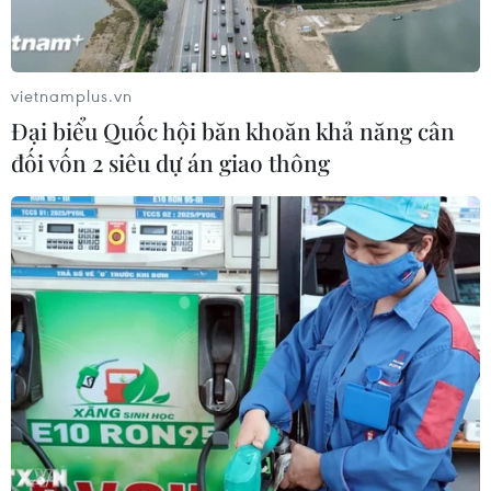
chung Khu kinh tế Vũng Áng đến
năm 2050
05/08/2026 10:07
vietnamplus.vn
Đại biểu Quốc hội băn khoăn khả năng cân
Nghị quyết 10-NQ/TW: FDI tiếp tục
đối vốn 2 siêu dự án giao thông
là điểm sáng trong bức tranh kinh tế
Việt Nam
05/08/2026 09:08
Động lực tăng trưởng mới tiếp tục
dẫn dắt kinh tế Trung Quốc
05/08/2026 07:44
Dòng vốn FDI vào Quảng Ninh
chuyển dịch tích cực về chất lượng