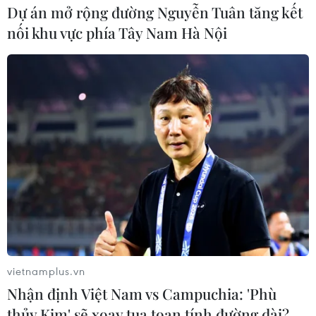
Dự án mở rộng đường Nguyễn Tuân tăng kết
nối khu vực phía Tây Nam Hà Nội
Nga liên tục là nhà cung cấp dầu hàng đầu
cho Ấn Độ trong 18 tháng
09/08/2023 22:56
OPEC cho biết các nguồn năng lượng từ Nga chiếm
43% tổng nguồn cung cho Ấn Độ, riêng trong tháng Bảy
vừa qua, mỗi ngày Ấn Độ nhập khẩu trung bình 1,9 triệu
thùng dầu từ Moskva.
vietnamplus.vn
Nhận định Việt Nam vs Campuchia: 'Phù
thủy Kim' sẽ xoay tua toan tính đường dài?