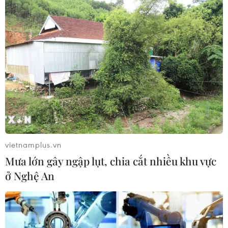
vietnamplus.vn
Mưa lớn gây ngập lụt, chia cắt nhiều khu vực
ở Nghệ An