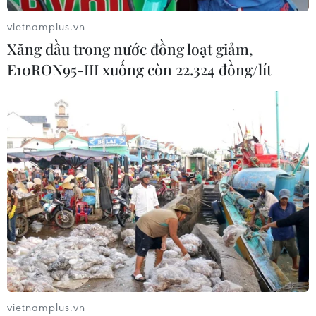
05/08/2026 07:40
vietnamplus.vn
Xăng dầu trong nước đồng loạt giảm,
E10RON95-III xuống còn 22.324 đồng/lít
An Giang: Xây dựng cơ chế giao việc
lớn, việc khó cho kinh tế tư nhân
05/08/2026 07:39
Nghị quyết 10-NQ/TW: Kiến tạo hệ
sinh thái đầu tư hấp dẫn doanh
nghiệp FDI
05/08/2026 03:59
Xem thêm
vietnamplus.vn