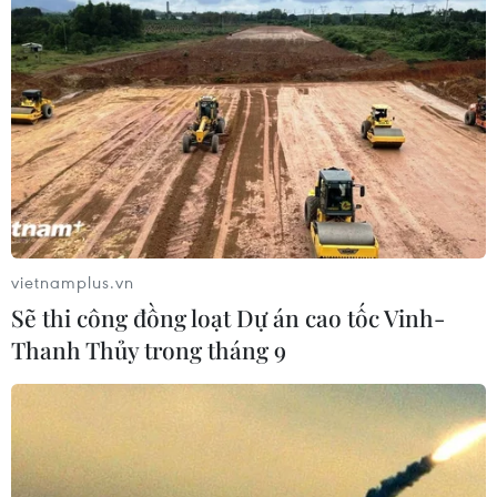
#sản xuất dầu
Arập Xêút
Theo dõi VietnamPlus
vietnamplus.vn
TIN LIÊN QUAN
Sẽ thi công đồng loạt Dự án cao tốc Vinh-
Thanh Thủy trong tháng 9