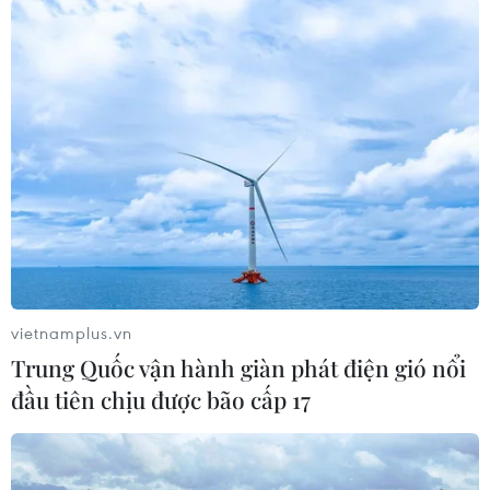
2024./.
(TTXVN/Vietnam+)
vietnamplus.vn
Trung Quốc vận hành giàn phát điện gió nổi
đầu tiên chịu được bão cấp 17
#giá dầu
#OPEC
#thị trường dầu mỏ