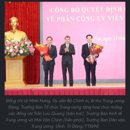
Đồng chí Lê Minh Hưng, Ủy viên Bộ Chính trị, Bí thư Trung ương
Đảng, Trưởng Ban Tổ chức Trung ương tặng hoa chúc mừng
các đồng chí Trần Lưu Quang (bên trái), Trưởng Ban Kinh tế
Trung ương và Mai Văn Chính (bên phải), Trưởng Ban Dân vận
Trung ương. (Ảnh: Trí Dũng/TTXVN)