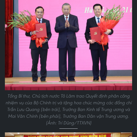
Tổng Bí thư, Chủ tịch nước Tô Lâm trao Quyết định phân công
nhiệm vụ của Bộ Chính trị và tặng hoa chúc mừng các đồng chí
Trần Lưu Quang (bên trái), Trưởng Ban Kinh tế Trung ương và
Mai Văn Chính (bên phải), Trưởng Ban Dân vận Trung ương.
(Ảnh: Trí Dũng/TTXVN)