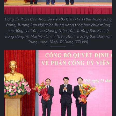
Đồng chí Phan Đình Trạc, Ủy viên Bộ Chính trị, Bí thư Trung ương
Đảng, Trưởng Ban Nội chính Trung ương tặng hoa chúc mừng
các đồng chí Trần Lưu Quang (bên trái), Trưởng Ban Kinh tế
Trung ương và Mai Văn Chính (bên phải), Trưởng Ban Dân vận
Trung ương. (Ảnh: Trí Dũng/TTXVN)