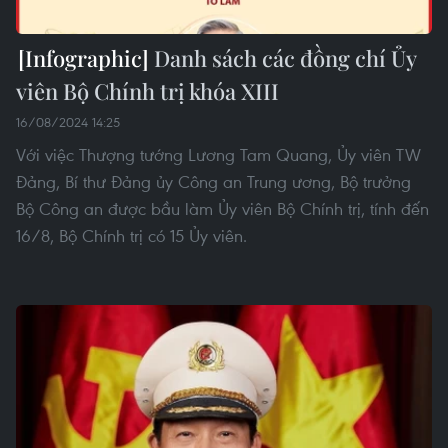
Danh sách các đồng chí Ủy
viên Bộ Chính trị khóa XIII
16/08/2024 14:25
Với việc Thượng tướng Lương Tam Quang, Ủy viên TW
Đảng, Bí thư Đảng ủy Công an Trung ương, Bộ trưởng
Bộ Công an được bầu làm Ủy viên Bộ Chính trị, tính đến
16/8, Bộ Chính trị có 15 Ủy viên.