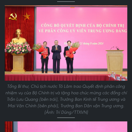
Tổng Bí thư, Chủ tịch nước Tô Lâm trao Quyết định phân công
nhiệm vụ của Bộ Chính trị và tặng hoa chúc mừng các đồng chí
Trần Lưu Quang (bên trái), Trưởng Ban Kinh tế Trung ương và
Mai Văn Chính (bên phải), Trưởng Ban Dân vận Trung ương.
(Ảnh: Trí Dũng/TTXVN)