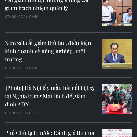
giảm trách nhiệm quản lý
07/08/2026 06:16
Xem xét cắt giảm thủ tục, điều kiện
kinh doanh về nông nghiệp, môi
trường
07/08/2026 06:16
Hà Nội lấy mẫu hài cốt liệt sỹ
tại Nghĩa trang Mai Dịch để giám
định ADN
07/08/2026 05:29
Phó Chủ tịch nước: Đánh giá thi đua