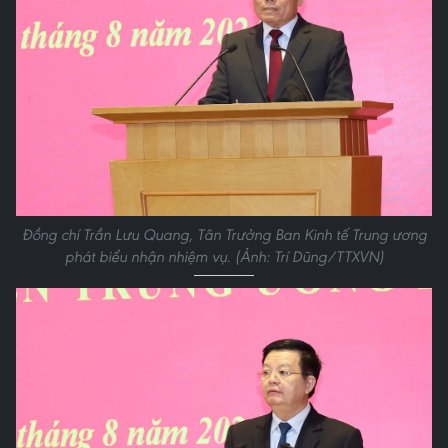
Đồng chí Trần Lưu Quang, Tân Trưởng Ban Kinh tế Trung ương
phát biểu nhận nhiệm vụ. (Ảnh: Trí Dũng/TTXVN)