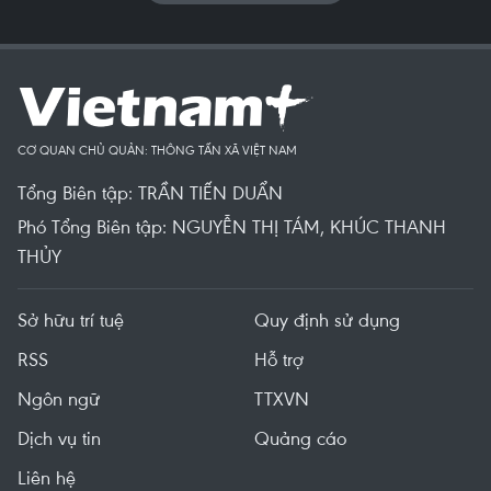
CƠ QUAN CHỦ QUẢN: THÔNG TẤN XÃ VIỆT NAM
Tổng Biên tập: TRẦN TIẾN DUẨN
Phó Tổng Biên tập: NGUYỄN THỊ TÁM, KHÚC THANH
THỦY
Sở hữu trí tuệ
Quy định sử dụng
RSS
Hỗ trợ
Ngôn ngữ
TTXVN
Dịch vụ tin
Quảng cáo
Liên hệ