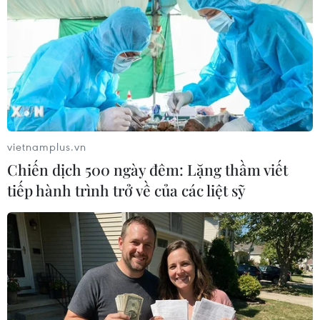
thời nhất trí sẽ cung cấp các khoản viện trợ
không sát thương khácnhư thiết bị viễn thông, y
tế và hỗ trợ vận tải cho lực lượng chống đối
tạiLibya./.
(TTXVN/Vietnam+)
vietnamplus.vn
Chiến dịch 500 ngày đêm: Lặng thầm viết
tiếp hành trình trở về của các liệt sỹ