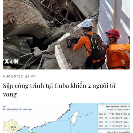
Mỹ hoàn trả khoảng 100 tỷ USD thuế
quan sau phán quyết của Tòa án Tối
cao
05/08/2026 22:58
Tổng Bí thư, Chủ tịch nước tiếp Tư
lệnh Bộ Chỉ huy Thái Bình Dương
Hoa Kỳ
vietnamplus.vn
05/08/2026 12:29
Sập công trình tại Cuba khiến 2 người tử
vong
Mỹ truy tố đối tượng bị bắt tại sân
golf của Tổng thống Trump
05/08/2026 06:57