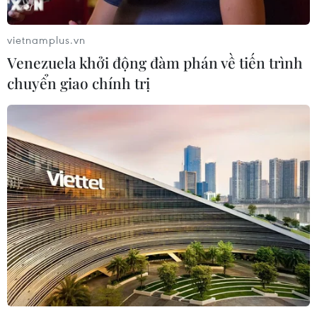
07/08/2026 01:48
vietnamplus.vn
Venezuela khởi động đàm phán về tiến trình
Đảng Cộng hòa đề xuất dự luật trao
chuyển giao chính trị
thêm thẩm quyền thuế quan cho ông
Trump
07/08/2026 00:33
Cựu Giám đốc Viện Quốc gia về Dị
ứng của Mỹ bị buộc tội khinh thường
Quốc hội
07/08/2026 00:25
Mexico triển khai hàng nghìn binh sỹ
bảo vệ các vùng trồng bơ trọng điểm