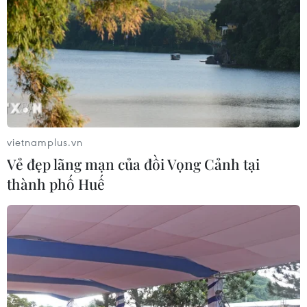
Bắc Ninh trước “ngưỡng cửa” thành
phố trực thuộc Trung ương
09/08/2026 01:40
65 năm thảm họa da cam: Mở rộng
chính sách, chung tay hàn gắn
vietnamplus.vn
09/08/2026 01:39
Vẻ đẹp lãng mạn của đồi Vọng Cảnh tại
thành phố Huế
Thời tiết ngày 9/8: Bắc Bộ và Trung
Bộ ngày nắng nóng, Nam Bộ có mưa
dông
08/08/2026 23:08