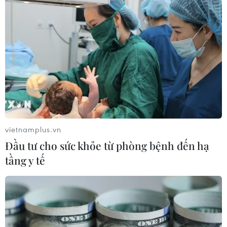
toàn, truy xuất nguồn gốc và phục vụ xuất khẩu.
Bảo vệ và phát triển rừng phòng hộ, rừng đặc
dụng, rừng sản xuất. Xây dựng ngành lâm
nghiệp trở thành ngành kinh tế-kỹ thuật theo
hướng hiện đại, hiệu quả, gắn kết chặt chẽ, hài
hòa giữa bảo vệ và phát triển rừng với khai thác
hợp lý, góp phần bảo vệ môi trường, giảm nhẹ
thiên tai, ứng phó với biến đổi khí hậu. Đẩy
mạnh ứng dụng khoa học và công nghệ tiên
vietnamplus.vn
tiến, hiện đại vào công tác bảo vệ rừng và phát
Đầu tư cho sức khỏe từ phòng bệnh đến hạ
triển rừng.../.
tầng y tế
Đồng Nai: Hội nghị giới
thiệu danh mục các dự án
dự kiến ưu tiên đầu tư