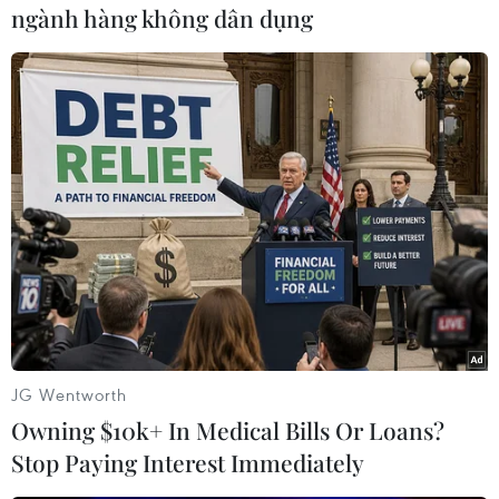
ngành hàng không dân dụng
Về xã hội
, quy mô dân số đến năm 2030 đạt
khoảng 4 đến 4,2 triệu người. Tốc độ tăng năng
suất lao động xã hội là 7%. Tỷ lệ lao động qua
đào tạo có bằng cấp chứng chỉ đạt 40%. Tỷ lệ
thất nghiệp duy trì ở mức dưới 2%.
Tỷ lệ đô thị hóa đến năm 2030 đạt khoảng 70%.
100% số xã và huyện đạt chuẩn nông thôn mới
nâng cao; 3 huyện hoàn thành nông thôn mới
kiểu mẫu; 50% số xã đạt chuẩn nông thôn mới
kiểu mẫu...
JG Wentworth
Owning $10k+ In Medical Bills Or Loans?
Stop Paying Interest Immediately