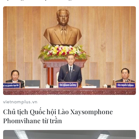
Đồng Nai: Đẩy mạnh phát triển đảng
trong doanh nghiệp ngoài khu vực nhà
nước
14/06/2024 09:42
Đảng bộ tỉnh Đồng Nai xác định đẩy mạnh xây dựng tổ
chức đảng trong các DN ngoài nhà nước vừa góp phần
nâng cao năng lực lãnh đạo, sức chiến đấu của Đảng,
vừa thúc đẩy kinh tế tư nhân phát triển.
vietnamplus.vn
Chủ tịch Quốc hội Lào Xaysomphone
Phomvihane từ trần