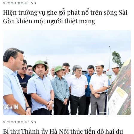
vietnamplus.vn
Hiện trường vụ ghe gỗ phát nổ trên sông Sài
Gòn khiến một người thiệt mạng
TIN CÙNG CHUYÊN MỤC
Xây dựng hành lang pháp lý để tháo
gỡ điểm nghẽn, đưa công nghiệp văn
hóa phát triển
09/08/2026 05:26
Cứu sống trẻ sinh cực non 25 tuần
vietnamplus.vn
thai, nặng gần 700 gram
Bí thư Thành ủy Hà Nội thúc tiến độ hai dự