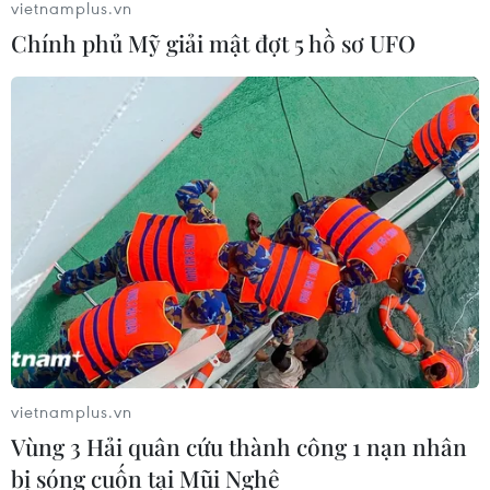
Long Thành vượt tiến độ
vietnamplus.vn
Chính phủ Mỹ giải mật đợt 5 hồ sơ UFO
20/06/2024 09:10
Gói thầu nhà ga hành khách - hạng mục quan trọng
nhất của dự án sân bay Long Thành, đang vượt tiến độ
phần thô 20 ngày và vượt tiến độ tổng thể 10 ngày so
với hợp đồng.
vietnamplus.vn
Vùng 3 Hải quân cứu thành công 1 nạn nhân
bị sóng cuốn tại Mũi Nghê