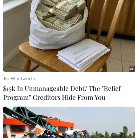
xanh, kinh tế tuần hoàn là trọng tâm và hoàn
thành mục tiêu phát thải ròng bằng "0." Các lĩnh
vực xã hội phát triển hài hòa; người dân có cuộc
sống phồn vinh và hạnh phúc. Quốc phòng, an
ninh và trật tự an toàn xã hội được bảo đảm
vững chắc.
Các nhiệm vụ đột phá phát triển
Từ nay đến năm 2050, tỉnh Đồng Nai thực hiện
JG Wentworth
các nhiệm vụ đột phá
: Khai thác hiệu quả Cảng
$15k In Unmanageable Debt? The "Relief
Hàng không Quốc tế Long Thành và triển khai
Program" Creditors Hide From You
dự án sân bay lưỡng dụng Biên Hòa gắn với mô
hình đô thị sân bay;
Hoàn thành cơ bản bộ khung kết cấu hạ tầng
đồng bộ, hiện đại, thông minh, thích ứng biến