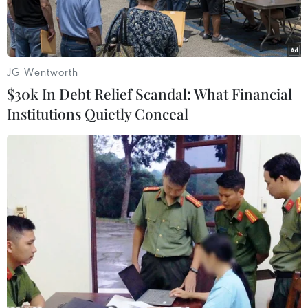
JG Wentworth
$30k In Debt Relief Scandal: What Financial
Institutions Quietly Conceal
Phối cảnh dự án Cảng Hàng không quốc tế Long Thành. (Ảnh:
PV/Vietnam+)
Phó Thủ tướng Trần Hồng Hà ký Quyết định số
586/QĐ-TTg ngày 3/7/2024 phê duyệt Quy hoạch
tỉnh Đồng Nai thời kỳ 2021-2030, tầm nhìn đến
năm 2050.