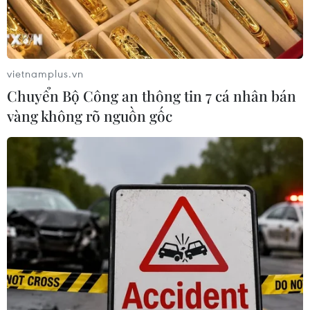
QUY HOẠCH CÁC ĐỊA PHƯƠNG GIAI ĐOẠN
2021-2030, TẦM NHÌN ĐẾN 2050
Đưa Nghệ An trở thành cực tăng trưởng động
lực của vùng Bắc Trung Bộ và cả nước
vietnamplus.vn
Chuyển Bộ Công an thông tin 7 cá nhân bán
Công bố các Quyết định về Khu kinh tế và khởi
vàng không rõ nguồn gốc
động Khu thương mại tự do Hải Phòng
Chính phủ thông qua hồ sơ Đề án thành lập
thành phố Quảng Ninh trực thuộc Trung ương
Bắc Ninh tiến gần "mốc" thành phố trực thuộc
Trung ương
Phê duyệt Quy hoạch chung đô thị Bắc Ninh đến
năm 2050, tầm nhìn đến năm 2075