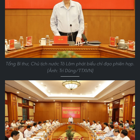
Tổng Bí thư, Chủ tịch nước Tô Lâm phát biểu chỉ đạo phiên họp.
(Ảnh: Trí Dũng/TTXVN)