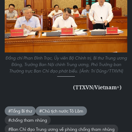
Đồng chí Phan Đình Trạc, Ủy viên Bộ Chính trị, Bí thư Trung ương
Đảng, Trưởng Ban Nội chính Trung ương, Phó Trưởng ban
Thường trực Ban Chỉ đạo phát biểu. (Ảnh: Trí Dũng/TTXVN)
(TTXVN/Vietnam+)
#Tổng Bí thư
#Chủ tịch nước Tô Lâm
#chống tham nhũng
#Ban Chỉ đạo Trung ương về phòng chống tham nhũng