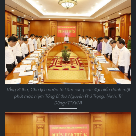
Tổng Bí thư, Chủ tịch nước Tô Lâm cùng các đại biểu dành một
phút mặc niệm Tổng Bí thư Nguyễn Phú Trọng. (Ảnh: Trí
Dũng/TTXVN)