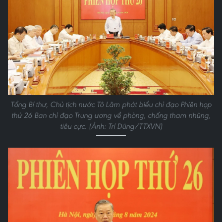
Tổng Bí thư, Chủ tịch nước Tô Lâm phát biểu chỉ đạo Phiên họp
thứ 26 Ban chỉ đạo Trung ương về phòng, chống tham nhũng,
tiêu cực. (Ảnh: Trí Dũng/TTXVN)