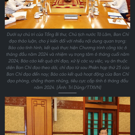
Dưới sự chủ trì của Tổng Bí thư, Chủ tịch nước Tô Lâm, Ban Chỉ
đạo thảo luận, cho ý kiến đối với nhiều nội dung quan trọng:
Báo cáo tình hình, kết quả thực hiện Chương trình công tác 6
tháng đầu năm 2024 và nhiệm vụ trọng tâm 6 tháng cuối năm
2024; Báo cáo kết quả chỉ đạo, xử lý các vụ việc, vụ án thuộc
diện Ban Chỉ đạo theo dõi, chỉ đạo từ sau Phiên họp thứ 25 của
Ban Chỉ đạo đến nay; Báo cáo kết quả hoạt động của Ban Chỉ
đạo phòng, chống tham nhũng, tiêu cực cấp tỉnh 6 tháng đầu
năm 2024. (Ảnh: Trí Dũng/TTXVN)