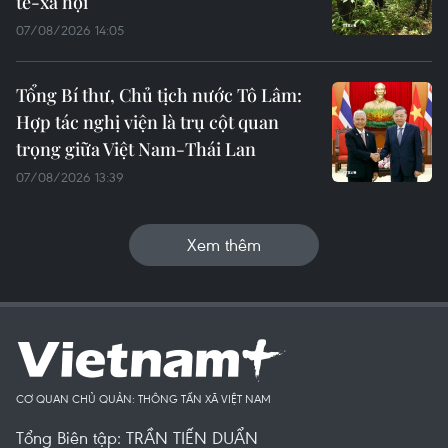
tế-xã hội
07/08/2026 14:05
Tổng Bí thư, Chủ tịch nước Tô Lâm:
Hợp tác nghị viện là trụ cột quan
trọng giữa Việt Nam-Thái Lan
07/08/2026 13:39
Xem thêm
CƠ QUAN CHỦ QUẢN: THÔNG TẤN XÃ VIỆT NAM
Tổng Biên tập: TRẦN TIẾN DUẨN