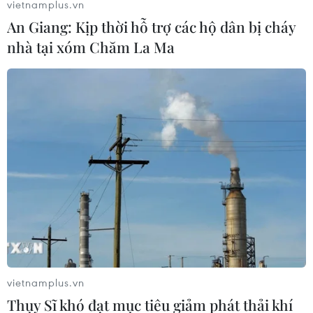
vietnamplus.vn
#Hố khổng lồ
#Bán đảo Yamal
#Siberia
#Xuất hiện
An Giang: Kịp thời hỗ trợ các hộ dân bị cháy
#Nổ khí ga
#Phát hiện
Nga
nhà tại xóm Chăm La Ma
Theo dõi VietnamPlus
TIN LIÊN QUAN
vietnamplus.vn
Thụy Sĩ khó đạt mục tiêu giảm phát thải khí