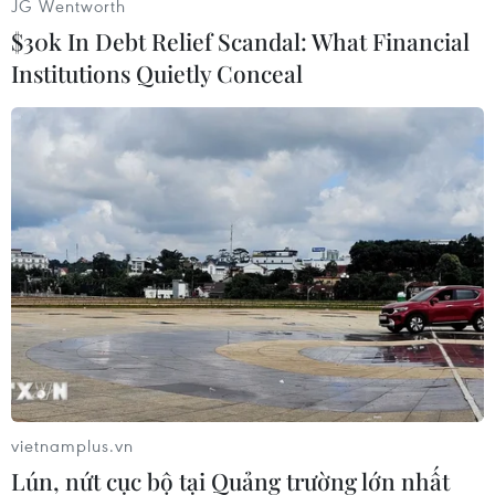
JG Wentworth
$30k In Debt Relief Scandal: What Financial
Institutions Quietly Conceal
Bản đồ cho thấy vị trí của những hố lớn mới được phát hiện
(được đánh dấu từ B1 đến B4) cùng với những hố đã được phát
hiện trước đó (màu đen). (Nguồn: MailOnline)
vietnamplus.vn
Lún, nứt cục bộ tại Quảng trường lớn nhất