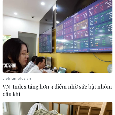
Times)
vietnamplus.vn
VN-Index tăng hơn 3 điểm nhờ sức bật nhóm
dầu khí
Hố B1 được các phi công trực thăng phát hiện tại vị trí cách
Bovanenkovo 30 km. (Nguồn: The Siberian Times)