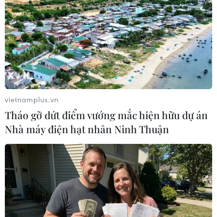
Năm ngoái, các nhà khoa học đã tiến hành nghiên cứu những
vietnamplus.vn
hố lớn cũ, trèo xuống thành hố cao hơn 16m. (Nguồn: The
Tháo gỡ dứt điểm vướng mắc hiện hữu dự án
Siberian Times)
Nhà máy điện hạt nhân Ninh Thuận