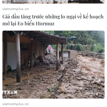
vietnamplus.vn
Giá dầu tăng trước những lo ngại về kế hoạch
mở lại Eo biển Hormuz
vietnamplus.vn