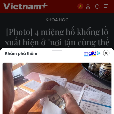
KHOA HỌC
[Photo] 4 miệng hố khổng lồ
xuất hiện ở "nơi tận cùng thế
giới"
Khám phá thêm
Lâm Anh
25/02/2015 06:56
4 hố lớn bí ẩn mới xuất hiện tại khu vực bán đảo
Yamal thuộc vùng Siberia hoang vắng của Nga -
nơi 3 miệng hố lớn khác được phát hiện vào năm
ngoái. Đây cũng được xem là "nơi tận cùng thế