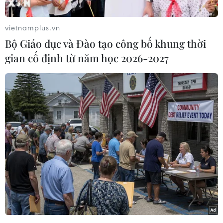
vietnamplus.vn
Bộ Giáo dục và Đào tạo công bố khung thời
gian cố định từ năm học 2026-2027
Hố B3 được phát hiện gần Antipayuta, bán đảo Yamal. (Nguồn:
The Siberian Times)