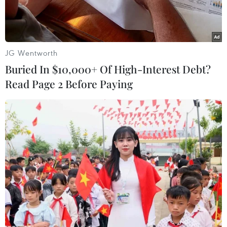
giới."
JG Wentworth
Buried In $10,000+ Of High-Interest Debt?
Read Page 2 Before Paying
Hố lớn đầu tiên trong số 4 hố mới được phát hiện, mang tên B1,
có những dấu hiệu cho thấy một vụ nổ khí gas lớn đã xảy ra.
(Nguồn: The Siberian Times)