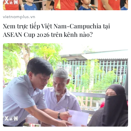
Vào mùa đông, thành hố đóng băng giúp cho các nhà khoa
học lấy mẫu dễ dàng hơn. (Nguồn: The Siberian Times)
vietnamplus.vn
Xem trực tiếp Việt Nam-Campuchia tại
(Vietnam+)
ASEAN Cup 2026 trên kênh nào?