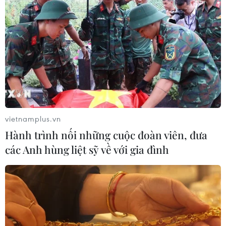
một cuộc "đổ bộ" xuống một trong những miệng hố bí
ẩn tại Siberia.
vietnamplus.vn
Hành trình nối những cuộc đoàn viên, đưa
các Anh hùng liệt sỹ về với gia đình
Phát hiện bốn miệng hố khổng lồ ở "nơi