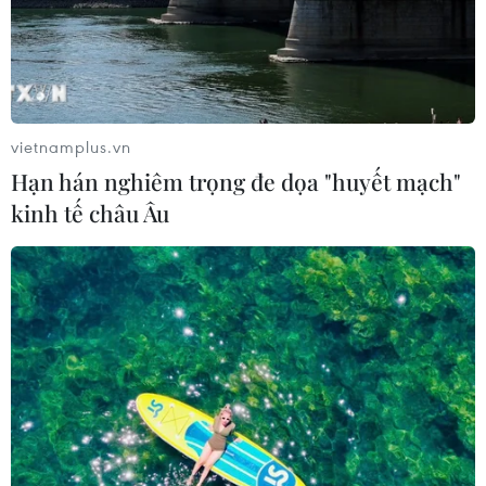
vietnamplus.vn
Hạn hán nghiêm trọng đe dọa "huyết mạch"
kinh tế châu Âu