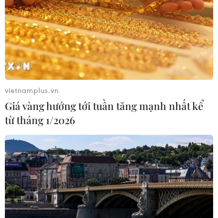
tận cùng thế giới"
24/02/2015 14:22
Bốn hố lớn bí ẩn cùng hàng chục hố nhỏ khác đã được
phát hiện cũng tại khu vực bán đảo Yamal, Siberia - nơi
3 hố lớn được phát hiện vào năm ngoái.
vietnamplus.vn
Giá vàng hướng tới tuần tăng mạnh nhất kể
từ tháng 1/2026