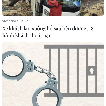
Ca vi phẫu ghép da đầu hiếm gặp
giúp bé gái phục hồi sau 10 năm
06/08/2026 07:15
vietnamplus.vn
Xe khách lao xuống hố sâu bên đường, 18
Việt Nam hướng tới làm
hành khách thoát nạn
chủ 10 công nghệ lõi vào năm 2030
06/08/2026 04:38
Việt Nam và Lào thúc đẩy hợp tác
khoa học
05/08/2026 23:43
Phát triển mô hình AI giải mã “ngôn