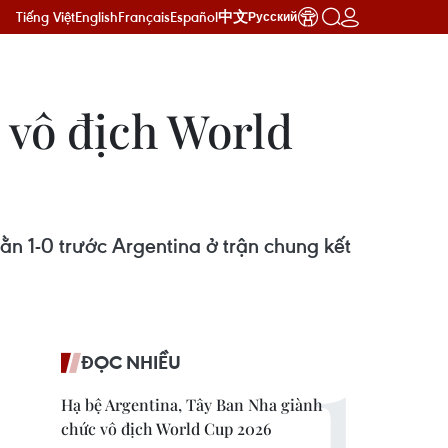
Tiếng Việt
English
Français
Español
中文
Русский
ư vô địch World
hằn 1-0 trước Argentina ở trận chung kết
ĐỌC NHIỀU
Hạ bệ Argentina, Tây Ban Nha giành
chức vô địch World Cup 2026