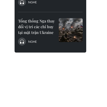
NGHE
Tổng thống Nga thay
đổi vị trí các chỉ huy
tại mặt trận Ukraine
NGHE