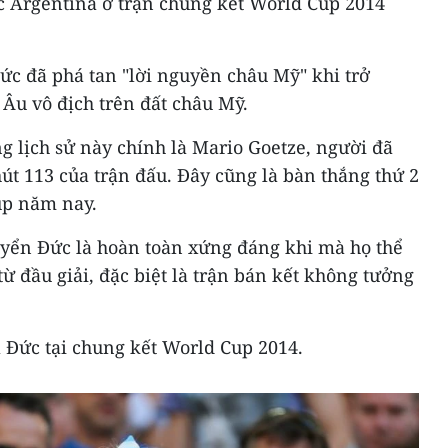
c Argentina ở trận chung kết World Cup 2014
ức đã phá tan "lời nguyền châu Mỹ" khi trở
 Âu vô địch trên đất châu Mỹ.
g lịch sử này chính là Mario Goetze, người đã
út 113 của trận đấu. Đây cũng là bàn thắng thứ 2
up năm nay.
tuyển Đức là hoàn toàn xứng đáng khi mà họ thể
ừ đầu giải, đặc biệt là trận bán kết không tưởng
a Đức tại chung kết World Cup 2014.