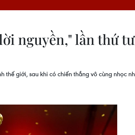
lời nguyền," lần thứ t
h thế giới, sau khi có chiến thắng vô cùng nhọc n