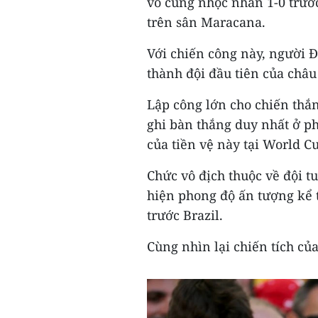
vô cùng nhọc nhằn 1-0 trướ
trên sân Maracana.
Với chiến công này, người Đ
thành đội đầu tiên của châu
Lập công lớn cho chiến thắn
ghi bàn thắng duy nhất ở ph
của tiền vệ này tại World C
Chức vô địch thuộc về đội 
hiện phong độ ấn tượng kể t
trước Brazil.
Cùng nhìn lại chiến tích củ