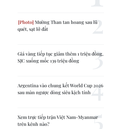
Mường Than tan hoang sau lũ
quét, sạt lở đất
Giá vàng tiếp tục giảm thêm 1 triệu đồng,
SJC xuống mốc 139 triệu đồng
Argentina vào chung kết World Cup 2026
sau màn ngược dòng siêu kịch tính
Xem trực tiếp trận Việt Nam-Myanmar
trên kênh nào?