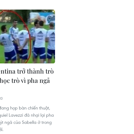
ntina trở thành trò
học trò vì pha ngả
20
 đang họp bàn chiến thuật,
uiel Lavezzi đã nhại lại pha
ýt ngã của Sabella ở trong
ỉ.