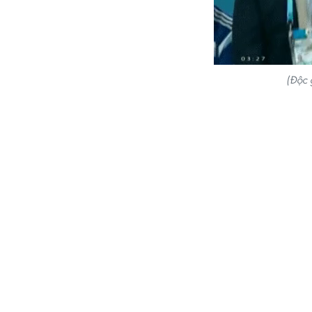
(Độc g