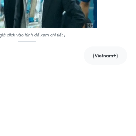
iả click vào hình để xem chi tiết )
(Vietnam+)