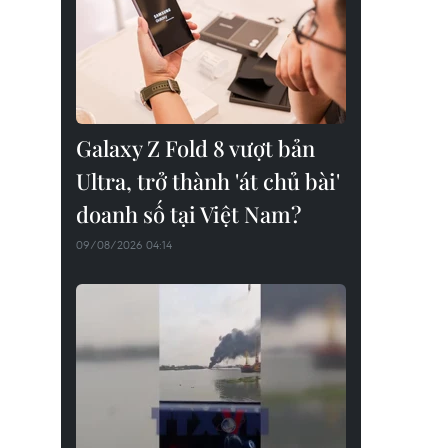
Galaxy Z Fold 8 vượt bản
Ultra, trở thành 'át chủ bài'
doanh số tại Việt Nam?
09/08/2026 04:14