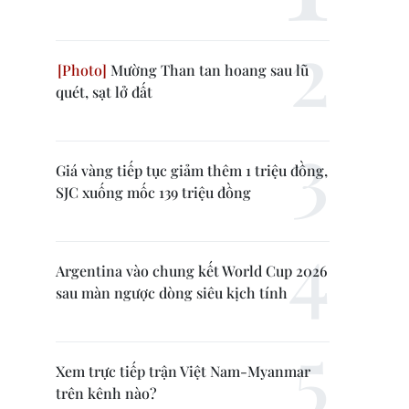
Mường Than tan hoang sau lũ
quét, sạt lở đất
Giá vàng tiếp tục giảm thêm 1 triệu đồng,
SJC xuống mốc 139 triệu đồng
Argentina vào chung kết World Cup 2026
sau màn ngược dòng siêu kịch tính
Xem trực tiếp trận Việt Nam-Myanmar
trên kênh nào?