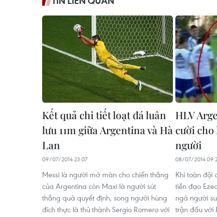
TIN LIÊN QUAN
Kết quả chi tiết loạt đá luân
HLV Arge
lưu 11m giữa Argentina và Hà
cười cho 
Lan
người
09/07/2014 23:07
08/07/2014 09:
Messi là người mở màn cho chiến thắng
Khi toàn đội
của Argentina còn Maxi là người sút
tiền đạo Ezeq
thắng quả quyết định, song người hùng
ngả người su
đích thực là thủ thành Sergio Romero với
trận đấu với B