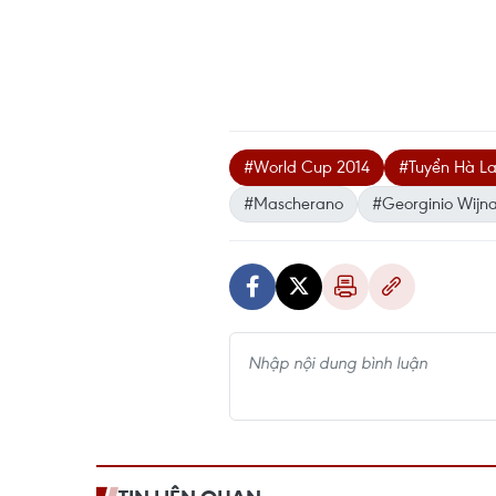
#World Cup 2014
#Tuyển Hà L
#Mascherano
#Georginio Wijn