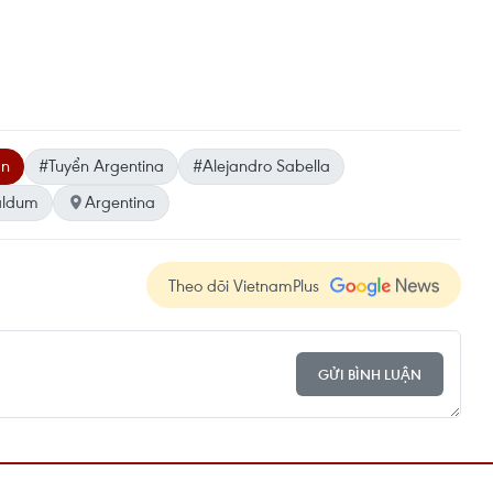
an
#Tuyển Argentina
#Alejandro Sabella
aldum
Argentina
Theo dõi VietnamPlus
GỬI BÌNH LUẬN