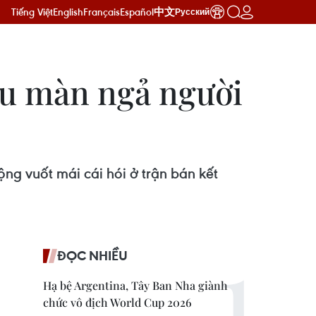
Tiếng Việt
English
Français
Español
中文
Русский
au màn ngả người
động vuốt mái cái hói ở trận bán kết
ĐỌC NHIỀU
Hạ bệ Argentina, Tây Ban Nha giành
chức vô địch World Cup 2026