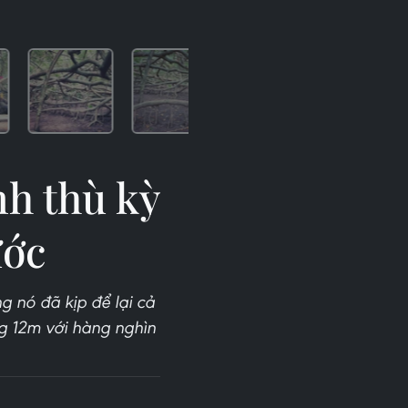
nh thù kỳ
ước
g nó đã kịp để lại cả
ng 12m với hàng nghìn