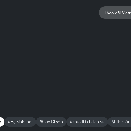
Theo dõi Viet
y
#Hệ sinh thái
#Cây Di sản
#khu di tích lịch sử
TP. Cần