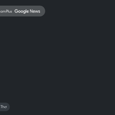
namPlus
 Thơ