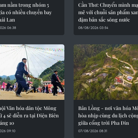
Nam nằm trong nhóm 5
Cần Thơ: Chuyển mình m
ia có nhiều chuyến bay
mẽ với chuỗi sản phẩm xa
hái Lan
đậm bản sắc sông nước
026 06:38
08/08/2026 03:54
hội Văn hóa dân tộc Mông
Bản Lồng - nơi văn hóa M
ứ 4 sẽ diễn ra tại Điện Biên
hòa nhịp cùng du lịch cộn
áng 10
giữa cổng trời Pha Đin
026 09:10
07/08/2026 08:31