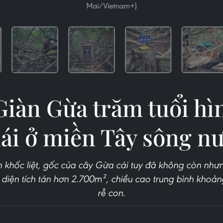
Mai/Vietnam+)
Giàn Gừa trăm tuổi hì
ái ở miền Tây sông n
n khốc liệt, gốc của cây Gừa cái tuy đã không còn nhưn
ó diện tích tán hơn 2.700m², chiều cao trung bình khoả
rễ con.