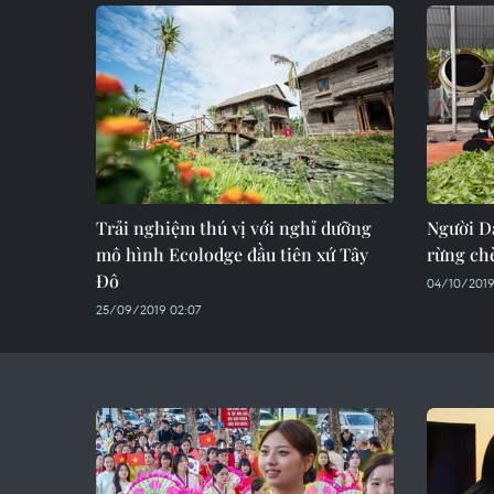
Trải nghiệm thú vị với nghỉ dưỡng
Người D
mô hình Ecolodge đầu tiên xứ Tây
rừng chè
Đô
04/10/2019
25/09/2019 02:07