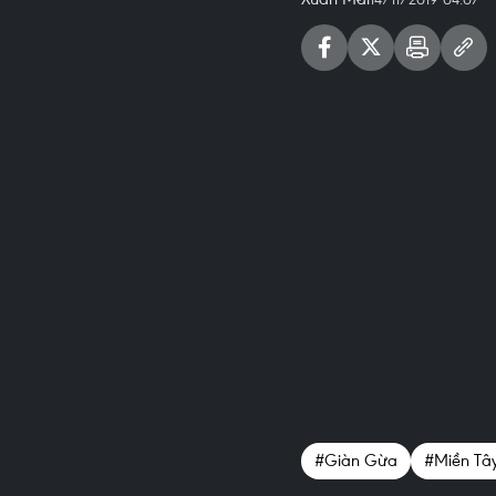
#Giàn Gừa
#Miền Tâ