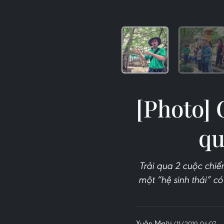
[Photo] 
qu
Trải qua 2 cuộc chiế
một “hệ sinh thái” c
Xuân Mai
14/11/2019 04:07