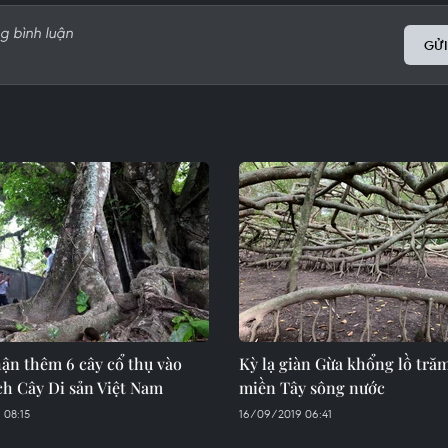
GỬI
ận thêm 6 cây cổ thụ vào
Kỳ lạ giàn Gừa khổng lồ trăm
ch Cây Di sản Việt Nam
miền Tây sông nước
 08:15
16/09/2019 06:41