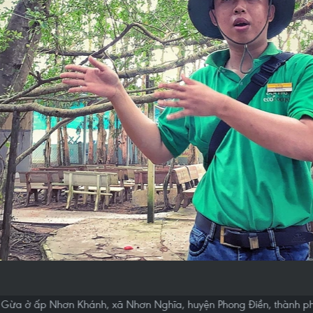
iàn Gừa ở ấp Nhơn Khánh, xã Nhơn Nghĩa, huyện Phong Điền, thành p