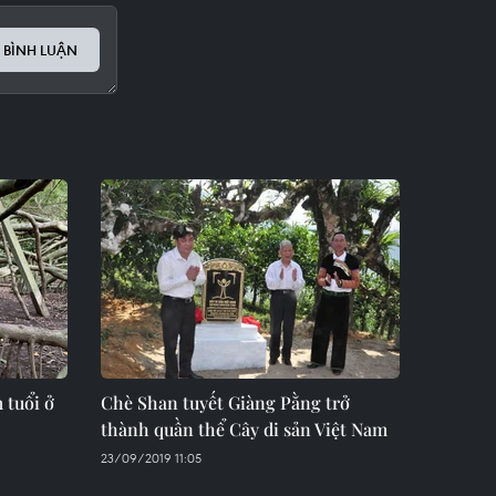
 BÌNH LUẬN
 tuổi ở
Chè Shan tuyết Giàng Pằng trở
thành quần thể Cây di sản Việt Nam
23/09/2019 11:05