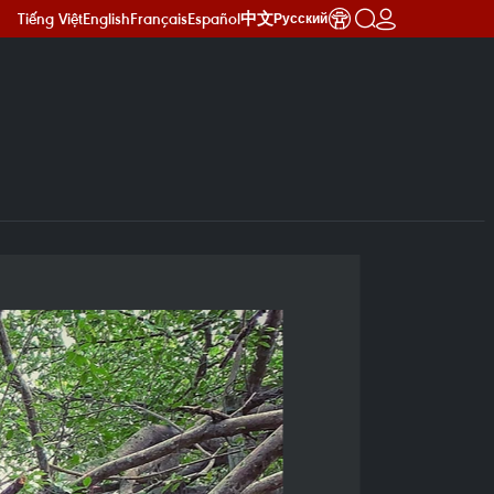
Tiếng Việt
English
Français
Español
中文
Русский