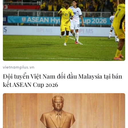
#Công ty Huy Phú
Đắk Lắk
Phú Yên
Theo dõi VietnamPlus
vietnamplus.vn
Đội tuyển Việt Nam đối đầu Malaysia tại bán
kết ASEAN Cup 2026
TIN LIÊN QUAN