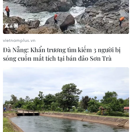
06/08/2026 03:46
Khởi tố thêm 6 đối tượng vụ lập
khống hồ sơ bảo hiểm y tế ở Đắk Lắk
vietnamplus.vn
05/08/2026 14:55
Đà Nẵng: Khẩn trương tìm kiếm 3 người bị
sóng cuốn mất tích tại bán đảo Sơn Trà
Vận chuyển quá cảnh hàng giả và
xâm phạm sở hữu trí tuệ diễn biến
phức tạp
05/08/2026 13:44
24 năm tù cho đôi vợ chồng tổ chức
“bay lắc” trong quán karaoke
05/08/2026 13:41