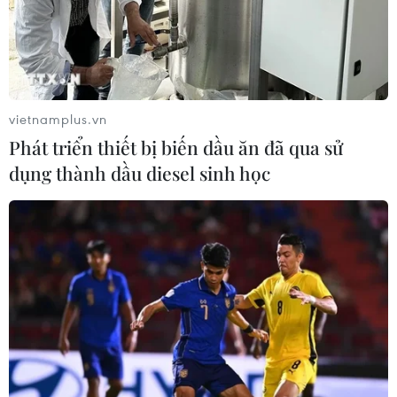
vietnamplus.vn
Phát triển thiết bị biến dầu ăn đã qua sử
dụng thành dầu diesel sinh học
Phú Yên: Khởi tố nhóm đối tượng về hành
vi bắt giữ người trái pháp luật
22/11/2023 14:38
Biết được anh Đ sử dụng giấy tờ giả để mượn tiền và
với mục đích đòi nợ nên Trọng và Hương cùng Luân,
Nam, Tuấn đã bàn bạc và bắt anh Đ về nhà của
Hương để gây sức ép trả nợ.