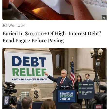
JG Wentworth
Buried In $10,000+ Of High-Interest Debt?
Read Page 2 Before Paying
Đối tượng Hồ Thanh Sang tại Cơ quan Cảnh sát điều tra Công
an tỉnh Phú Yên. (Ảnh: TTXVN phát)
Ngày 18/1, Cơ quan Cảnh sát Điều tra thuộc
Công an tỉnh Phú Yên cho biết đã tống đạt quyết
định khởi tố vụ án, khởi tố bị can đối với Hồ