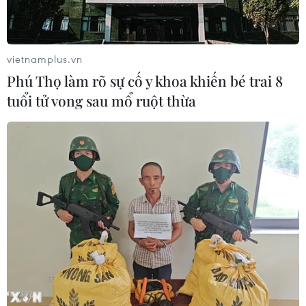
08/08/2026 04:29
Dắt chó đi dạo không đúng quy
vietnamplus.vn
định, bị phạt đến 2 triệu đồng?
Phú Thọ làm rõ sự cố y khoa khiến bé trai 8
08/08/2026 04:16
tuổi tử vong sau mổ ruột thừa
CHUYỆN TUẦN QUA: Cảnh
báo nạn "giang hồ mạng” kéo những
hệ lụy ảo tràn ra đời thực
08/08/2026 04:00
Quảng Trị triệt phá đường dây vận
chuyển hơn 210kg vật liệu nổ
08/08/2026 01:59