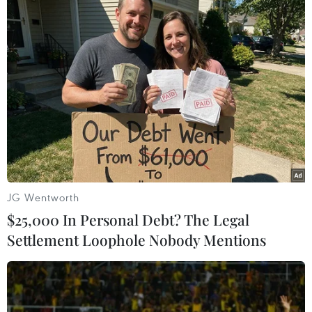
(TTXVN/Vietnam+)
JG Wentworth
$25,000 In Personal Debt? The Legal
Settlement Loophole Nobody Mentions
#khởi tố bị can
#Trốn thuế
#Công an tỉnh Phú Yên