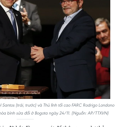
antos (trái, trước) và Thủ lĩnh tối cao FARC Rodrigo Londono
n hòa bình sửa đổi ở Bogota ngày 24/11. (Nguồn: AP/TTXVN)