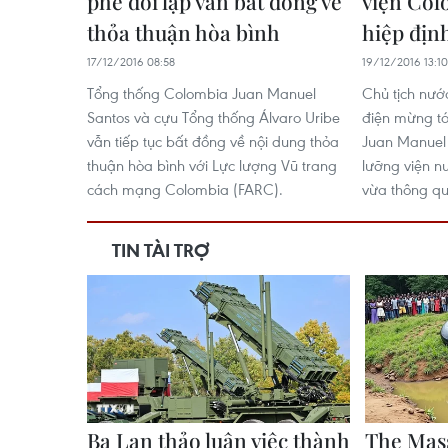
phe đối lập vẫn bất đồng về
viện Col
thỏa thuận hòa bình
hiệp địn
17/12/2016 08:58
19/12/2016 13:10
Tổng thống Colombia Juan Manuel
Chủ tịch nướ
Santos và cựu Tổng thống Álvaro Uribe
điện mừng tớ
vẫn tiếp tục bất đồng về nội dung thỏa
Juan Manuel 
thuận hòa bình với Lực lượng Vũ trang
lưỡng viện 
cách mạng Colombia (FARC).
vừa thông qu