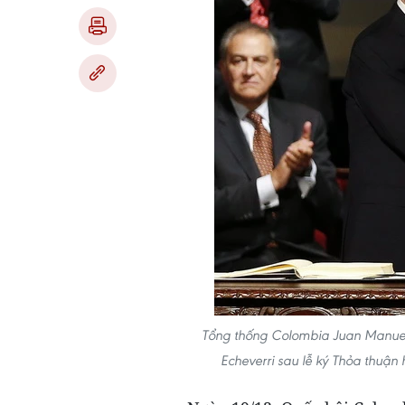
Tổng thống Colombia Juan Manuel S
Echeverri sau lễ ký Thỏa thuậ