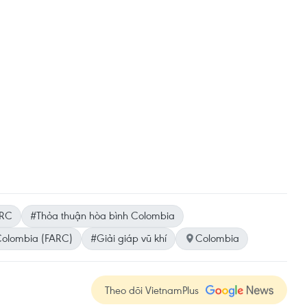
RC
#Thỏa thuận hòa bình Colombia
Colombia (FARC)
#Giải giáp vũ khí
Colombia
Theo dõi VietnamPlus