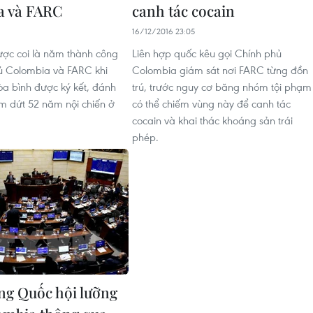
a và FARC
canh tác cocain
16/12/2016 23:05
ợc coi là năm thành công
Liên hợp quốc kêu gọi Chính phủ
ủ Colombia và FARC khi
Colombia giám sát nơi FARC từng đồn
òa bình được ký kết, đánh
trú, trước nguy cơ băng nhóm tội phạm
m dứt 52 năm nội chiến ở
có thể chiếm vùng này để canh tác
cocain và khai thác khoáng sản trái
phép.
g Quốc hội lưỡng