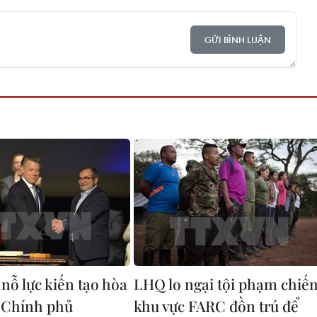
GỬI BÌNH LUẬN
nỗ lực kiến tạo hòa
LHQ lo ngại tội phạm chiế
 Chính phủ
khu vực FARC đồn trú để