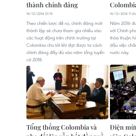
thành chính đảng
Colombi
16/12/2016 01:15
16/12/2016 11:24
Theo chiến lược đề ra, chính đảng mới
Năm 2016 đư
thành lập sẽ chưa tham gia nhiều vào
với Chính ph
các hoạt động trên chính trường tại
thỏa thuận h
Colombia cho tới khi đạt được tư cách
dấu việc chấ
chính đảng đầy đủ vào năm tổng tuyển
nước này.
cử 2018.
Tổng thống Colombia và
Điện mừn