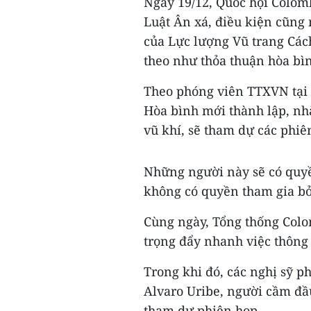
Ngày 19/12, Quốc hội Colom
Luật Ân xá, điều kiện cũng 
của Lực lượng Vũ trang Các
theo như thỏa thuận hòa bìn
Theo phóng viên TTXVN tại 
Hòa bình mới thành lập, nh
vũ khí, sẽ tham dự các phiê
Những người này sẽ có quyề
không có quyền tham gia bỏ
Cùng ngày, Tổng thống Col
trọng đẩy nhanh việc thông
Trong khi đó, các nghị sỹ p
Alvaro Uribe, người cầm đầ
tham dự phiên họp.