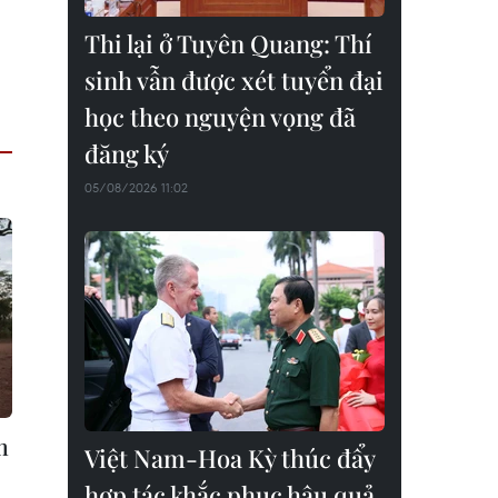
Thi lại ở Tuyên Quang: Thí
sinh vẫn được xét tuyển đại
học theo nguyện vọng đã
đăng ký
05/08/2026 11:02
m
Việt Nam-Hoa Kỳ thúc đẩy
hợp tác khắc phục hậu quả