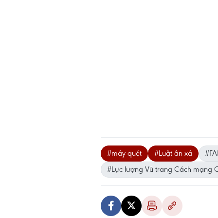
#máy quét
#Luật ân xá
#FA
#Lực lượng Vũ trang Cách mạng 