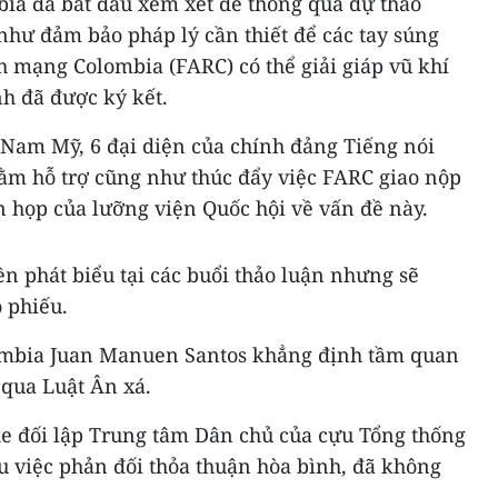
bia đã bắt đầu xem xét để thông qua dự thảo
như đảm bảo pháp lý cần thiết để các tay súng
h mạng Colombia (FARC) có thể giải giáp vũ khí
h đã được ký kết.
Nam Mỹ, 6 đại diện của chính đảng Tiếng nói
ằm hỗ trợ cũng như thúc đẩy việc FARC giao nộp
n họp của lưỡng viện Quốc hội về vấn đề này.
n phát biểu tại các buổi thảo luận nhưng sẽ
 phiếu.
ombia Juan Manuen Santos​ khẳng định tầm quan
 qua Luật Ân xá.
he đối lập Trung tâm Dân chủ của cựu Tổng thống
u việc phản đối thỏa thuận hòa bình, đã không