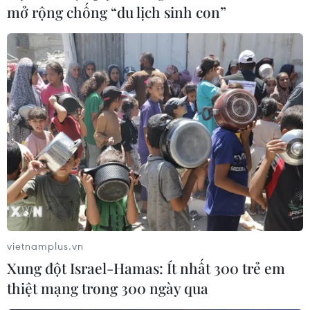
mở rộng chống “du lịch sinh con”
Uy tín Thủ tướng Đức Angela Merkel tăng
mạnh sau 16 năm cầm quyền
05/08/2021 23:42
Một cuộc khảo sát cho thấy phần lớn người dân Đức
đánh giá rất tích cực 4 nhiệm kỳ liên tiếp của nhà lãnh
đạo Đức Angela Merkel - một trong số nhân vật nữ
quyền lực nhất châu Âu.
vietnamplus.vn
Xung đột Israel-Hamas: Ít nhất 300 trẻ em
thiệt mạng trong 300 ngày qua