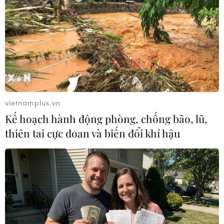
#Quốc hội Đức
#Đảng Dân chủ Xã hội Đức
#CDU/CSU
#Thăm dò dư luận
Đức
vietnamplus.vn
Kế hoạch hành động phòng, chống bão, lũ,
Theo dõi VietnamPlus
thiên tai cực đoan và biến đổi khí hậu
TIN LIÊN QUAN