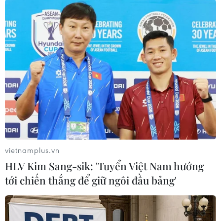
nước Đức này.
Trong khi đó, tại thủ đô Berlin, SPD đứng đầu
với 23%, tiếp theo là CDU với 19% (giảm 2%),
đảng Xanh từ 22% giảm xuống còn 17%, đảng
Cánh tả ổn định ở 12%, FDP 8% và AfD 11%.
Với những kết quả thăm dò mới nhất, có thể xảy
ra kịch bản hình thành liên minh "Jamaica" từ
CDU/CSU-đảng Xanh-FDP, liên minh "nước Đức"
từ CDU/CSU-SPD-FDP, liên minh "đèn đường" từ
SPD-đảng Xanh-FDP hoặc liên minh SPD-đảng
vietnamplus.vn
Xanh-đảng Cánh tả.
HLV Kim Sang-sik: 'Tuyển Việt Nam hướng
Ứng cử viên thủ tướng của SPD Olaf Scholz cho
tới chiến thắng để giữ ngôi đầu bảng'
rằng việc hình thành một liên minh cầm quyền
3 đảng không phải là nhiệm vụ khó và ủng hộ
liên minh cầm quyền với FDP sau cuộc bầu cử