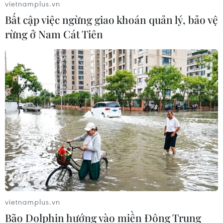
vietnamplus.vn
Bất cập việc ngừng giao khoán quản lý, bảo vệ
rừng ở Nam Cát Tiên
TIN CÙNG CHUYÊN MỤC
Nga thông báo tấn công căn
cứ ngầm của Ukraine
06/08/2026 16:21
vietnamplus.vn
Bão Dolphin hướng vào miền Đông Trung
Tây Ban Nha: 100 người thiệt mạng