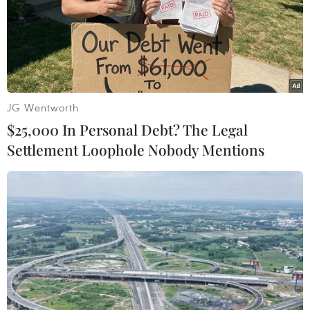
JG Wentworth
$25,000 In Personal Debt? The Legal
Settlement Loophole Nobody Mentions
Đức: Đảng Xanh chính thức bầu ứng cử
viên thủ tướng
13/06/2021 02:47
Đảng Xanh đã bầu bà Annalena Baerbock là ứng cử
viên thủ tướng Đức, và nhất trí bầu hai lãnh đạo đảng