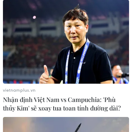
Phần lớn dân Đức muốn ông Soder là ứng
viên thủ tướng của CDU/CSU
vietnamplus.vn
12/08/2021 01:50
Nhận định Việt Nam vs Campuchia: 'Phù
Cuộc khảo sát được thực hiện gần bảy tuần trước cuộc
thủy Kim' sẽ xoay tua toan tính đường dài?
tổng tuyển cử ở Đức cho biết nhiều cử tri ủng hộ ông
Soder thay thế ông Laschet làm ứng cử viên cho chức
thủ tướng của liên đảng CDU/CSU.