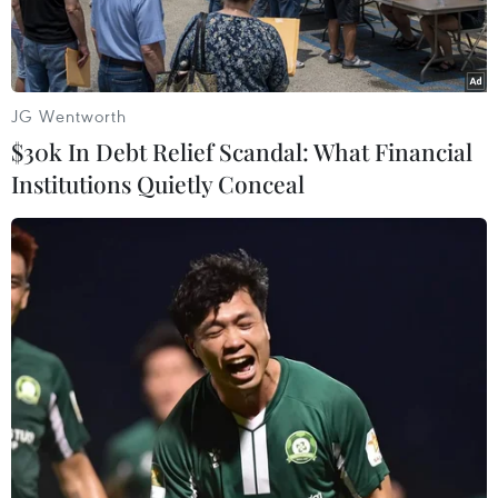
JG Wentworth
$30k In Debt Relief Scandal: What Financial
Institutions Quietly Conceal
Ứng cử viên thủ tướng của SPD, Bộ trưởng Tài chính Olaf Scholz.
(Nguồn: vestnikkavkaza)
Theo phóng viên TTXVN tại Berlin, đảng Dân
chủ Xã hội Đức (SPD) đang tiếp tục có những
dấu hiệu khởi sắc trước thềm cuộc bầu cử Quốc
hội dự kiến diễn ra vào ngày 26/9 tới.