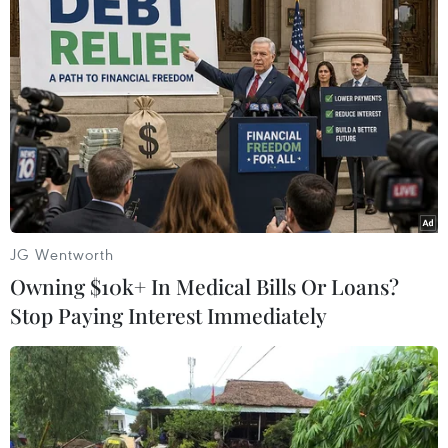
Quốc hội.
Ông đánh giá cao mô hình liên minh cầm quyền
hiện nay giữa SPD, đảng Xanh và FDP tại bang
Rheinland-Pfalz, bang hiện do Thủ hiến Malu
Dreyer (SPD) lãnh đạo./.
(TTXVN/Vietnam+)
JG Wentworth
Owning $10k+ In Medical Bills Or Loans?
Stop Paying Interest Immediately