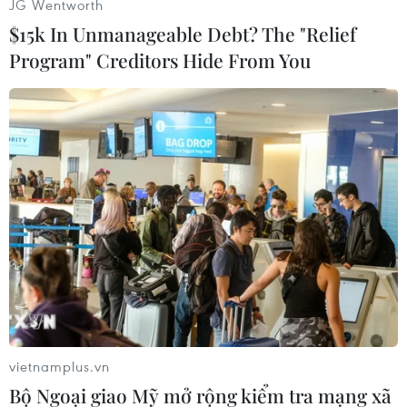
JG Wentworth
$15k In Unmanageable Debt? The "Relief
[Đức: SPD vượt qua liên đảng CDU/CSU lần
Program" Creditors Hide From You
đầu tiên trong 15 năm]
Một cuộc thăm dò khác do báo Focus công bố
trước đó một ngày cho biết SPD và CDU/CSU
đang bám đuổi nhau sít sao khi cùng giành
được 23% số phiếu ủng hộ (SPD tăng 2% và
CDU/CSU giảm 1%).
Ba ngày trước, kết quả cuộc thăm dò do Viện
Forsa tiến hành cho biết, với 23% tỷ lệ ủng hộ,
SPD lần đầu tiên vượt qua liên đảng bảo thủ
(được 22%) trong 15 năm qua, trở thành chính
đảng mạnh nhất ở Đức.
vietnamplus.vn
Cùng với xu hướng tăng điểm của SPD ở cấp
Bộ Ngoại giao Mỹ mở rộng kiểm tra mạng xã