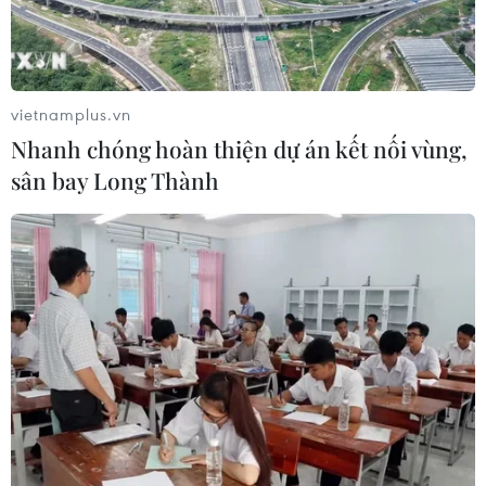
là bà Baerbock và ông Habeck trở thành bộ đôi tranh
cử trong cuộc bầu cử Quốc hội liên bang.
vietnamplus.vn
Nhanh chóng hoàn thiện dự án kết nối vùng,
sân bay Long Thành
Đức: Liên đảng CDU/CSU thống nhất
chương trình tranh cử