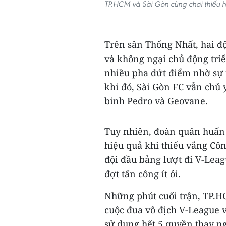
TP.HCM và Sài Gòn cùng chơi thiếu h
Trên sân Thống Nhất, hai đ
và không ngại chủ động triể
nhiều pha dứt điểm nhờ sự n
khi đó, Sài Gòn FC vẫn chủ
binh Pedro và Geovane.
Tuy nhiên, đoàn quân huấn 
hiệu quả khi thiếu vắng Cô
đội đầu bảng lượt đi V-Lea
đợt tấn công ít ỏi.
Những phút cuối trận, TP.H
cuộc đua vô địch V-League v
sử dụng hết 5 quyền thay ng