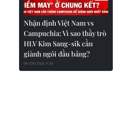
Nhận định Việt Nam vs
Campuchia: Vì sao thầy trò
HLV Kim Sang-sik cần
giành ngôi đầu bảng?
06/08/2026 11:05