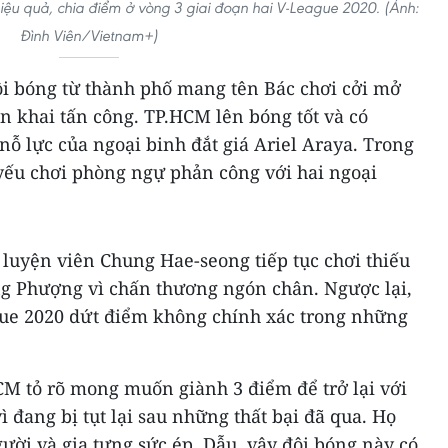
iệu quả, chia điểm ở vòng 3 giai đoạn hai V-League 2020. (Ảnh:
Đình Viên/Vietnam+)
ội bóng từ thành phố mang tên Bác chơi cởi mở
n khai tấn công. TP.HCM lên bóng tốt và có
ỗ lực của ngoại binh đắt giá Ariel Araya. Trong
 yếu chơi phòng ngự phản công với hai ngoại
luyện viên Chung Hae-seong tiếp tục chơi thiếu
ng Phượng vì chấn thương ngón chân. Ngược lại,
gue 2020 dứt điểm không chính xác trong những
CM tỏ rõ mong muốn giành 3 điểm để trở lại với
ì đang bị tụt lại sau những thất bại đã qua. Họ
ười và gia tưng sức ép. Dẫu, vậy đội bóng này có