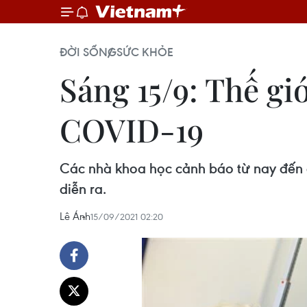
ĐỜI SỐNG
SỨC KHỎE
Sáng 15/9: Thế gi
COVID-19
Các nhà khoa học cảnh báo từ nay đến c
diễn ra.
Lê Ánh
15/09/2021 02:20