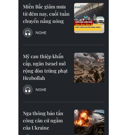
Miền Bắc giảm mưa
từ đêm nay, cuối tuần
chuyển nắng nóng
NGHE
Mỹ can thiệp khẩn
cấp, ngăn Israel mở
rộng đòn trừng phạt
Hezbollah
NGHE
Nga thông báo tấn
công căn cứ ngầm
của Ukraine