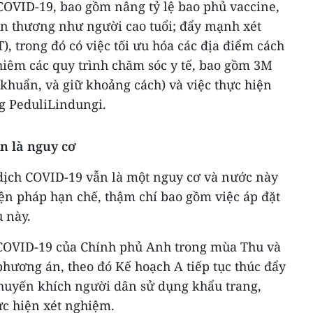
COVID-19, bao gồm nâng tỷ lệ bao phủ vaccine,
ổn thương như người cao tuổi; đẩy mạnh xét
T), trong đó có việc tối ưu hóa các địa điểm cách
ghiêm các quy trình chăm sóc y tế, bao gồm 3M
t khuẩn, và giữ khoảng cách) và việc thực hiện
g PeduliLindungi.
n là nguy cơ
dịch COVID-19 vẫn là một nguy cơ và nước này
biện pháp hạn chế, thậm chí bao gồm việc áp đặt
 này.
 COVID-19 của Chính phủ Anh trong mùa Thu và
ương án, theo đó Kế hoạch A tiếp tục thúc đẩy
huyến khích người dân sử dụng khẩu trang,
ực hiện xét nghiệm.