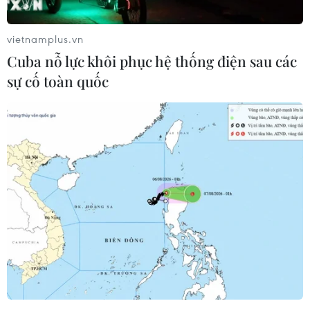
vietnamplus.vn
Cuba nỗ lực khôi phục hệ thống điện sau các
sự cố toàn quốc
Philippines, Đài Loan, Ấn Độ tăng cường
chiến dịch tiêm vaccine
23/08/2021 13:30
Philippines và Ấn Độ cấp phép sử dụng khẩn cấp thêm
vaccine ngừa COVID-19; người đứng đầu chính quyền