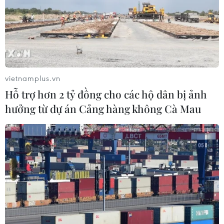
vietnamplus.vn
Hỗ trợ hơn 2 tỷ đồng cho các hộ dân bị ảnh
hưởng từ dự án Cảng hàng không Cà Mau