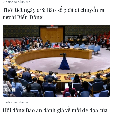
vietnamplus.vn
Đài Loan - bà Thái Anh Văn - chính thức tiêm vaccine do
Thời tiết ngày 6/8: Bão số 3 đã di chuyển ra
vùng lãnh thổ này tự bào chế và sản xuất.
ngoài Biển Đông
vietnamplus.vn
Số ca mắc mới COVID-19 ở Hàn Quốc
Hội đồng Bảo an đánh giá về mối đe dọa của