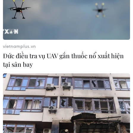
xuất mặt nạ chống khí độc phục vụ chiến tranh
chuyển sang sản xuất khẩu trang y tế.
Năm 2020, nhà sản xuất ô tô General Motors của
Mỹ sản xuất máy trợ thở. Nhiều thương hiệu
thời trang lớn thế giới sản xuất khẩu trang và
vietnamplus.vn
nước khử trùng…/.
Đức điều tra vụ UAV gắn thuốc nổ xuất hiện
tại sân bay
(TTXVN/Vietnam+)