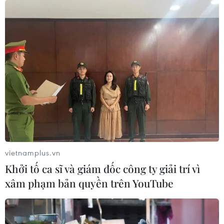
Mỹ vẫn là quốc gia chịu ảnh hưởng nặng
nề nhất bởi dịch COVID-19
25/08/2021 01:40
Tính đến 8h sáng 25/8 (giờ Việt Nam), toàn thế giới ghi
nhận hơn 213,94 triệu ca nhiễm virus SARS-CoV-2, trong
đó có hơn 4,46 triệu bệnh nhân đã tử vong.
vietnamplus.vn
Khởi tố ca sĩ và giám đốc công ty giải trí vì
xâm phạm bản quyền trên YouTube