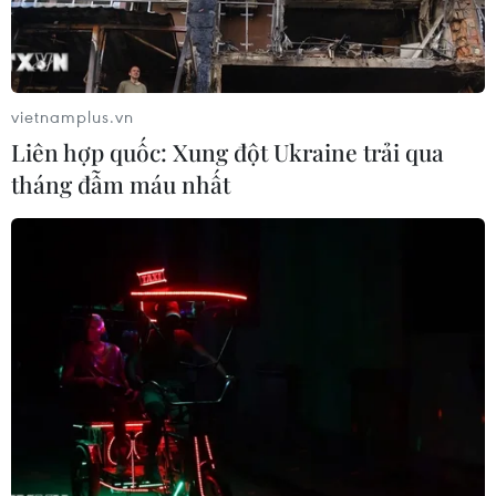
vietnamplus.vn
Liên hợp quốc: Xung đột Ukraine trải qua
#Đại dịch cúm Tây Ban Nha 1918
#Cúm Tây Ban Nha
tháng đẫm máu nhất
#COVID-19
#Đại dịch
Theo dõi VietnamPlus
TIN LIÊN QUAN