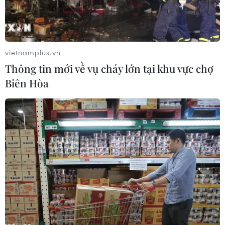
vietnamplus.vn
Thông tin mới về vụ cháy lớn tại khu vực chợ
Biên Hòa
Đại dịch cúm Tây Ban Nha từng giết chết 50 triệu người.
(Nguồn: GettyImages)
Đại dịch cúm năm 1918 hay còn được biết đến
“cúm Tây Ban Nha” là một trong những đại dịch
nguy hiểm nhất trong lịch sử. Ước tính có
khoảng 500 triệu người trên toàn thế giới