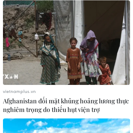
khó khăn
17/07/2026 22:30
Đà Nẵng tổ chức Lễ hội Sâm Ngọc
Linh 2026: Cam kết 100% sâm thật
17/07/2026 06:09
Tìm ra cơ chế gây bệnh ung thư
xương hiếm gặp
vietnamplus.vn
17/07/2026 01:05
Afghanistan đối mặt khủng hoảng lương thực
nghiêm trọng do thiếu hụt viện trợ
Tìm lời giải cho xu hướng gia tăng
ung thư phổi ở người trẻ không hút