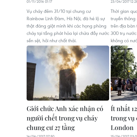
01/11/2016 01:17
23/04/2017 12:2
Vụ cháy đêm 31/10 tại chung cư
Thời gian qu
Rainbow Linh Đàm, Hà Nội, đã hé lộ sự
truyền thông
thật đáng giật mình khi các họng phòng
trên địa bàn
cháy tại tầng phát hỏa lại chứa đầy nước
300 trụ nước
sền sệt, hôi như chất thải.
không có nướ
Giới chức Anh xác nhận có
Ít nhất 1
người chết trong vụ cháy
trong vụ
chung cư 27 tầng
London
14/06/2017 07:50
15/06/2017 03: