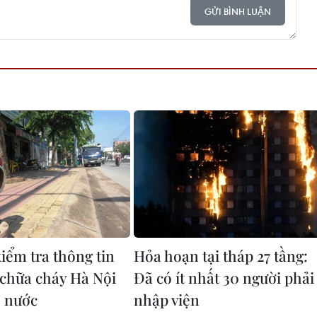
GỬI BÌNH LUẬN
iểm tra thông tin
Hỏa hoạn tại tháp 27 tầng:
 chữa cháy Hà Nội
Đã có ít nhất 30 người phải
 nước
nhập viện