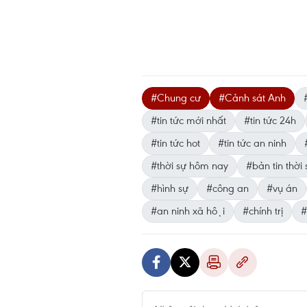
#Chung cư
#Cảnh sát Anh
#tin tức mới nhất
#tin tức 24h
#tin tức hot
#tin tức an ninh
#thời sự hôm nay
#bản tin thời 
#hình sự
#công an
#vụ án
#an ninh xã hội
#chính trị
#