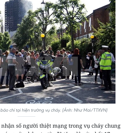
 báo chí tại hiện trường vụ cháy. (Ảnh: Như Mai/TTXVN)
c nhận số người thiệt mạng trong vụ cháy chung