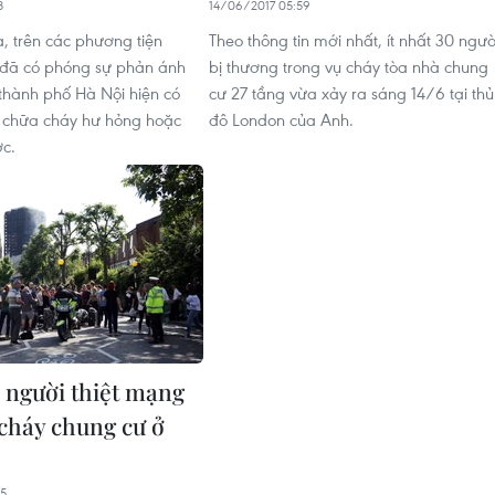
8
14/06/2017 05:59
a, trên các phương tiện
Theo thông tin mới nhất, ít nhất 30 ngườ
 đã có phóng sự phản ánh
bị thương trong vụ cháy tòa nhà chung
 thành phố Hà Nội hiện có
cư 27 tầng vừa xảy ra sáng 14/6 tại thủ
 chữa cháy hư hỏng hoặc
đô London của Anh.
c.
2 người thiệt mạng
 cháy chung cư ở
05