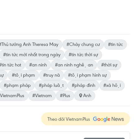
#Thủ tướng Anh Theresa May
#Cháy chung cư
#tin tức
#tin tức mới nhất trong ngày
#tin tức thời sự
#tin tức hot
#an ninh
#an ninh nghệ an
#thời sự
sự
#tội phạm
#truy nã
#tội phạm hình sự
#phạm pháp
#pháp luật
#pháp đình
#xã hội
VietnamPlus
#Vietnam
#Plus
Anh
Theo dõi VietnamPlus