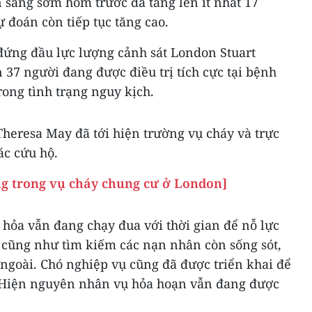
 sáng sớm hôm trước đã tăng lên ít nhất 17
 đoán còn tiếp tục tăng cao.
đứng đầu lực lượng cảnh sát London Stuart
n 37 người đang được điều trị tích cực tại bệnh
rong tình trạng nguy kịch.
heresa May đã tới hiện trường vụ cháy và trực
ác cứu hộ.
ạng trong vụ cháy chung cư ở London]
 hỏa vẫn đang chạy đua với thời gian để nỗ lực
 cũng như tìm kiếm các nạn nhân còn sống sót,
 ngoài. Chó nghiệp vụ cũng đã được triển khai để
. Hiện nguyên nhân vụ hỏa hoạn vẫn đang được