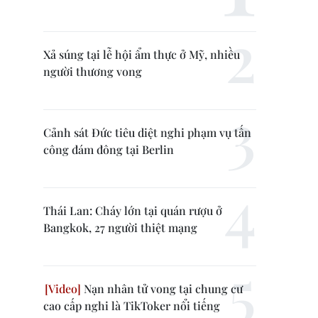
Xả súng tại lễ hội ẩm thực ở Mỹ, nhiều
người thương vong
Cảnh sát Đức tiêu diệt nghi phạm vụ tấn
công đám đông tại Berlin
Thái Lan: Cháy lớn tại quán rượu ở
Bangkok, 27 người thiệt mạng
Nạn nhân tử vong tại chung cư
cao cấp nghi là TikToker nổi tiếng