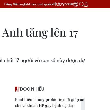
Tiếng Việt
English
Français
Español
中文
Русский
 Anh tăng lên 17
ít nhất 17 người và con số này được dự
ĐỌC NHIỀU
Phát hiện chủng probiotic mới giúp ức
chế vi khuẩn HP gây bệnh dạ dày