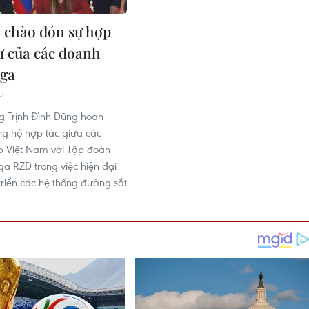
 chào đón sự hợp
tư của các doanh
Nga
03
g Trịnh Đình Dũng hoan
g hộ hợp tác giữa các
p Việt Nam với Tập đoàn
a RZD trong việc hiện đại
triển các hệ thống đường sắt