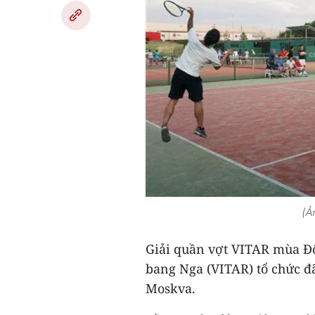
(Ả
Giải quần vợt VITAR mùa Đô
bang Nga (VITAR) tổ chức đã
Moskva.