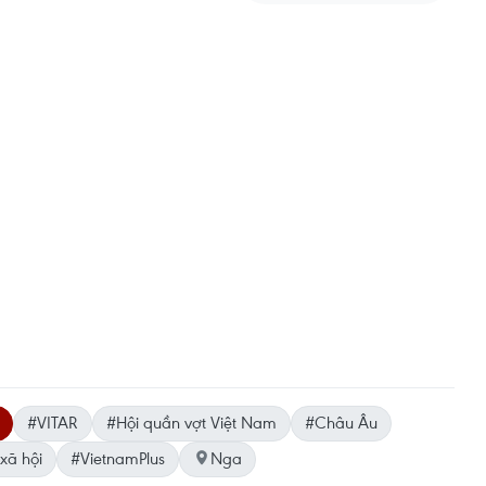
#VITAR
#Hội quần vợt Việt Nam
#Châu Âu
xã hội
#VietnamPlus
Nga