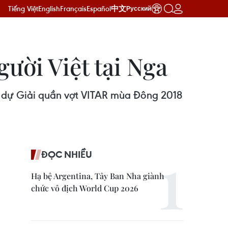
Tiếng Việt
English
Français
Español
中文
Русский
ười Việt tại Nga
 dự Giải quần vợt VITAR mùa Đông 2018
ĐỌC NHIỀU
Hạ bệ Argentina, Tây Ban Nha giành
chức vô địch World Cup 2026