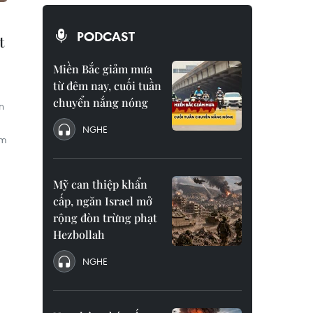
PODCAST
t
Miền Bắc giảm mưa
từ đêm nay, cuối tuần
chuyển nắng nóng
n
NGHE
am
Mỹ can thiệp khẩn
cấp, ngăn Israel mở
rộng đòn trừng phạt
Hezbollah
NGHE