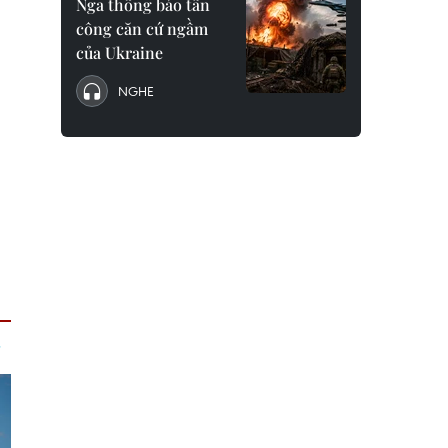
Nga thông báo tấn
công căn cứ ngầm
của Ukraine
NGHE