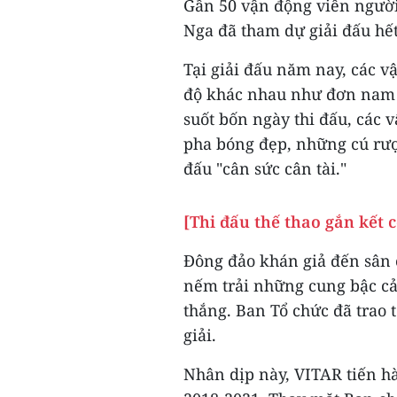
Gần 50 vận động viên người
Nga đã tham dự giải đấu hết
Tại giải đấu năm nay, các v
độ khác nhau như đơn nam A
suốt bốn ngày thi đấu, các
pha bóng đẹp, những cú rư
đấu "cân sức cân tài."
[Thi đấu thế thao gắn kết 
Đông đảo khán giả đến sân 
nếm trải những cung bậc cảm
thắng. Ban Tổ chức đã trao 
giải.
Nhân dịp này, VITAR tiến h