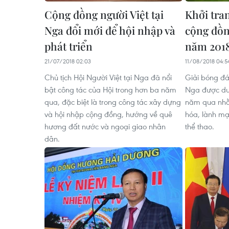
Cộng đồng người Việt tại
Khởi tra
Nga đổi mới để hội nhập và
cộng đồn
phát triển
năm 201
21/07/2018 02:03
11/08/2018 04:5
Chủ tịch Hội Người Việt tại Nga đã nổi
Giải bóng đá
bật công tác của Hội trong hơn ba năm
Nga được duy
qua, đặc biệt là trong công tác xây dựng
năm qua nhằ
và hội nhập cộng đồng, hướng về quê
hóa, lành mạ
hương đất nước và ngoại giao nhân
thể thao.
dân.