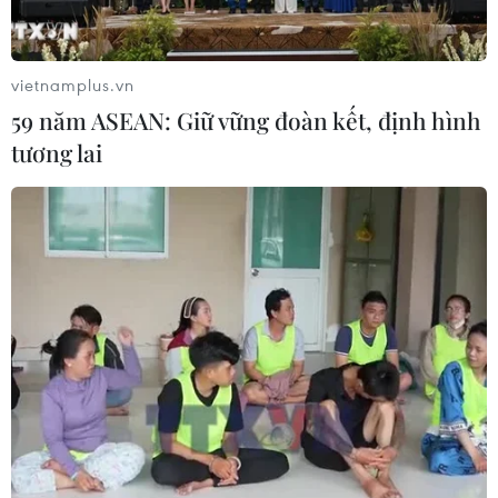
vietnamplus.vn
59 năm ASEAN: Giữ vững đoàn kết, định hình
tương lai
SpaceX sẽ đưa du khách lên
Mặt Trăng vào 2018
02/03/2017 00:59
Theo SpaceX, trong năm 2018, hãng này sẽ phóng lên