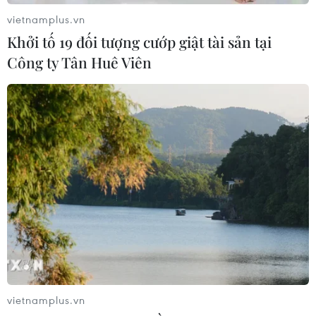
Mặt Trăng một tàu du hành vũ trụ với hai khách hàng
vietnamplus.vn
sẵn sàng chi tiền cho chuyến du hành không gian đặc
Khởi tố 19 đối tượng cướp giật tài sản tại
biệt này.
Công ty Tân Huê Viên
vietnamplus.vn
SpaceX lần đầu đưa vệ tinh lên quỹ đạo từ