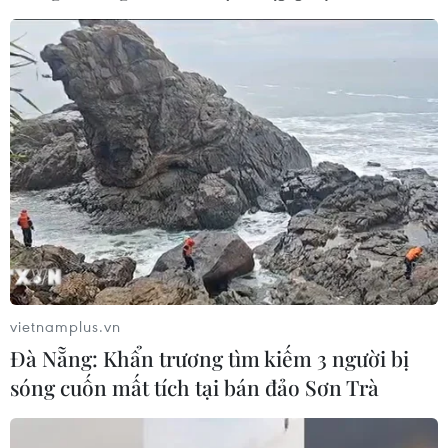
Vì sao Elon Musk học nhanh
và giỏi hơn những người khác?
27/04/2017 22:47
Làm thế nào mà Elon Musk có thể xây dựng 4 công ty trị
giá nhiều tỷ USD khi mới ngoài 40 tuổi - ở 4 lĩnh vực
khác nhau (phần mềm, năng lượng, vận tải và vũ trụ)?
vietnamplus.vn
Đà Nẵng: Khẩn trương tìm kiếm 3 người bị
sóng cuốn mất tích tại bán đảo Sơn Trà