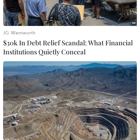
JG Wentworth
$30k In Debt Relief Scandal: What Financial
Institutions Quietly Conceal
Tên lửa đẩy Falcon 9 mang theo vệ tinh rời bệ phóng ở Cape
Canaveral, Florida ngày 1/5. (Nguồn: AFP/TTXVN)
Rạng sáng 26/6 (theo giờ Việt Nam), công ty
SpaceX của Mỹ đã đưa thành công 10 vệ tinh
của công ty viễn thông Iridium lên quỹ đạo
bằng tên lửa đẩy Falcon 9.
Vụ phóng được thực hiện đúng kế hoạch từ Căn
cứ Không quân Vandenberg ở bang California.