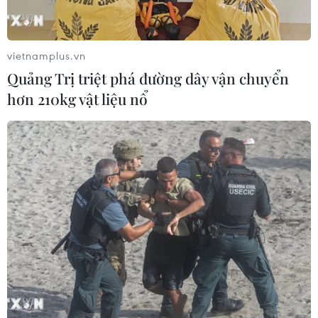
Bế mạc Techfest Hải Phòng 2026:
Lan tỏa tinh thần đổi mới, khát vọng
phát triển
vietnamplus.vn
05/08/2026 12:58
Quảng Trị triệt phá đường dây vận chuyển
hơn 210kg vật liệu nổ
Lần đầu tiên Hội nghị Ngoại giao có
một phiên họp riêng về khoa học
công nghệ
05/08/2026 08:08
Trung Quốc phóng thành công hai
vệ tinh siêu phổ Đông Phương Huệ
Nhãn
05/08/2026 07:16
Israel phát triển xét nghiệm máu đơn