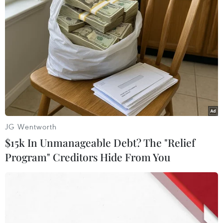
SpaceX lần đầu hạ cánh thành công tên lửa
đẩy Falcon 9 trên biển
09/04/2016 09:09
Lần đầu tiên sau 4 lần thất bại, tên lửa Falcon 9 của
Tập đoàn thám hiểm công nghệ không gian SpaceX -
Mỹ, đã hạ cánh thành công trên biển.
JG Wentworth
$15k In Unmanageable Debt? The "Relief
Program" Creditors Hide From You