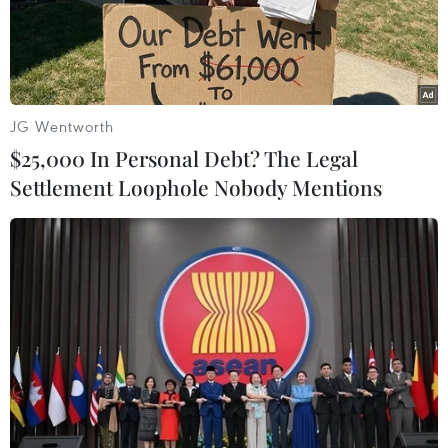
JG Wentworth
$25,000 In Personal Debt? The Legal
Settlement Loophole Nobody Mentions
SpaceX lần thứ 4 "hạ cánh" thành công tên
lửa đẩy Falcon 9
28/05/2016 03:13
Sau 10 phút kể từ lúc rời bệ phóng, tầng thứ nhất của
Falcon 9 đã tách ra và đáp thẳng xuống bệ đón trên
một tàu không người lái ngoài khơi cách Florida 680km.