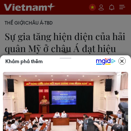
THẾ GIỚI
CHÂU Á-TBD
Sự gia tăng hiện diện của hải
quân Mỹ ở châu Á đạt hiệu
quả
Khám phá thêm
21/05/2014 01:09
Đô đốc Jonathan Greenert khẳng định sự hiện diện
ngày càng gia tăng của Hải quân Mỹ ở khu vực
châu Á-Thái Bình Dương bắt đầu mang lại hiệu
quả.