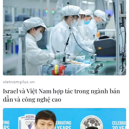
#Hải quân Mỹ
#Đô đốc Jonathan Greenert
#Châu Á-Thái Bình Dương
#Hợp tác quân sự
#Chiến hạm
#Biển Đông
#Trung Quốc
#Các nước láng giềng
#Căng thẳng ở Biển Đông
Mỹ
Theo dõi VietnamPlus
vietnamplus.vn
Israel và Việt Nam hợp tác trong ngành bán
dẫn và công nghệ cao
TIN LIÊN QUAN