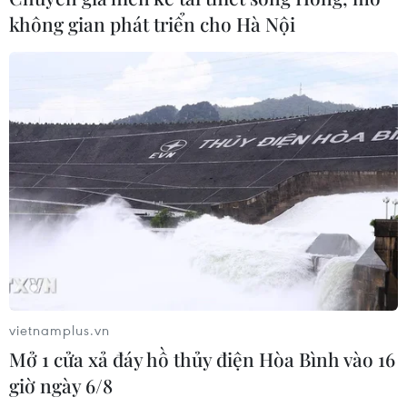
không gian phát triển cho Hà Nội
TIN CÙNG CHUYÊN MỤC
Hàn Quốc xác nhận Triều Tiên
phóng ít nhất 1 tên lửa đạn đạo tầm
vietnamplus.vn
ngắn
Mở 1 cửa xả đáy hồ thủy điện Hòa Bình vào 16
06/08/2026 09:41
giờ ngày 6/8