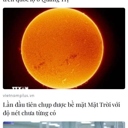
chiếc trong năm tới và 67 chiếc trước năm
2020./.
(TTXVN/Vietnam+)
vietnamplus.vn
Lần đầu tiên chụp được bề mặt Mặt Trời với
độ nét chưa từng có